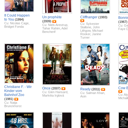
It Could Happen
Un prophète
Cliffhanger
(1993)
Bonni
to You
(1994)
(2009)
(1967)
Cu:
Nicolas Cage
,
Cu:
Sylvester
Cu:
Niels Arestrup
,
Cu:
Ge
Bridget Fonda
Stallone
,
John
Tahar Rahim
,
Adel
Faye 
Lithgow
,
Michael
Bencherif
Rooker
,
Janine
Turner
Christiane F. - Wir
Cow B
Once
(2007)
Ready
(2011)
Kinder vom
Cu:
Glen Hansard
,
Cu:
Salman Khan
,
Bahnhof Zoo
Cu:
Al
Markéta Irglová
Asin
Michal
(1981)
Cu:
Natja
Brunckhorst