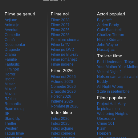
Filme pe genuri
Filme noi
Actori populari
Acţiune
Filme 2028
Beyoncé
Animaţie
Filme 2027
Adrien Brody
Aventuri
Filme 2026
Cate Blanchett
Comedie
Filme 2025
Charlize Theron
Crimă
Premiere cinema
Nicole Kidman
Documentar
Filme la TV
John Wayne
Dragoste
Filme pe DVD
Născuţi azi
Dramă
Filme pe Blu-ray
Trailere filme
Familie
Filme româneşti
Bad Lieutenant: Tokyo
Fantastic
Filme indiene
Your Mother Your Mother 
Film noir
Filme 2026
Violent Night 2
Horror
Filme noi 2026
Nelson-san, anata wa hit
Istoric
Actiune 2026
Buddy
Mister
Comedie 2026
All Night Wrong
Muzică
Dragoste 2026
3 zile în septembrie
Muzical
Horror 2026
Filme populare
Război
Indiene 2026
Romantic
Project Hail Mary
Româneşti 2026
Scurt metraj
În pielea mea
Index filme
SF
Wuthering Heights
Stand Up
Index 2026
Obsession
Thriller
Index 2025
Crime 101
Western
Index acţiune
Kîzîm
Taguri filme
Index comedie
Hoppers