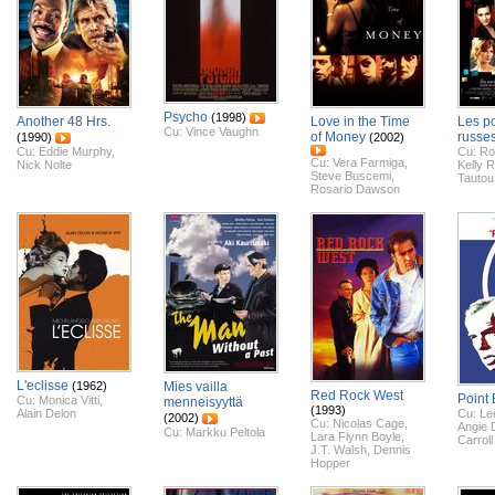
Psycho
(1998)
Another 48 Hrs.
Love in the Time
Les p
Cu:
Vince Vaughn
of Money
russe
(1990)
(2002)
Cu:
Eddie Murphy
,
Cu:
Ro
Cu:
Vera Farmiga
,
Nick Nolte
Kelly Re
Steve Buscemi
,
Tautou
Rosario Dawson
L'eclisse
(1962)
Mies vailla
Red Rock West
Point 
Cu:
Monica Vitti
,
menneisyyttä
(1993)
Alain Delon
Cu:
Le
(2002)
Cu:
Nicolas Cage
,
Angie 
Cu:
Markku Peltola
Lara Flynn Boyle
,
Carrol
J.T. Walsh
,
Dennis
Hopper