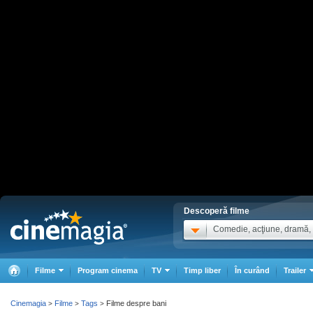
Descoperă filme
Comedie, acţiune, dramă, .
Filme
Program cinema
TV
Timp liber
În curând
Trailer
Cinemagia
Filme
Tags
Filme despre bani
>
>
>