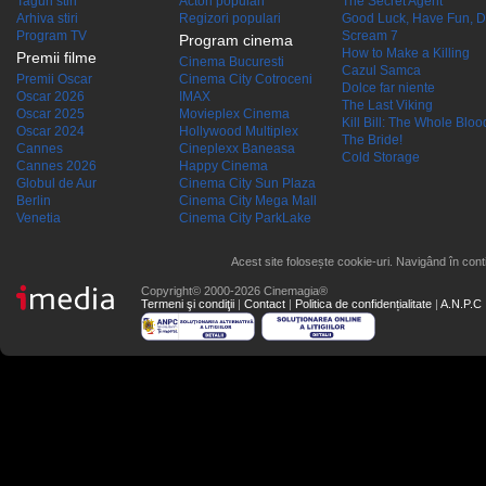
Taguri stiri
Actori populari
The Secret Agent
Arhiva stiri
Regizori populari
Good Luck, Have Fun, D
Program TV
Scream 7
Program cinema
How to Make a Killing
Premii filme
Cinema Bucuresti
Cazul Samca
Premii Oscar
Cinema City Cotroceni
Dolce far niente
Oscar 2026
IMAX
The Last Viking
Oscar 2025
Movieplex Cinema
Kill Bill: The Whole Blood
Oscar 2024
Hollywood Multiplex
The Bride!
Cannes
Cineplexx Baneasa
Cold Storage
Cannes 2026
Happy Cinema
Globul de Aur
Cinema City Sun Plaza
Berlin
Cinema City Mega Mall
Venetia
Cinema City ParkLake
Acest site folosește cookie-uri. Navigând în conti
Copyright© 2000-2026 Cinemagia®
Termeni şi condiţii
|
Contact
|
Politica de confidențialitate
|
A.N.P.C