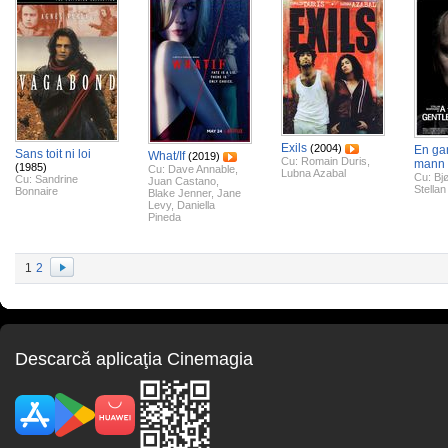
Exils
(2004)
En gan
Sans toit ni loi
What/If
(2019)
Cu:
Romain Duris
,
mann
(1985)
Cu:
Dave Annable
,
Lubna Azabal
Cu:
Bj
Cu:
Sandrine
Juan Castano
,
Stella
Bonnaire
Blake Jenner
,
Jane
Levy
,
Daniella
Pineda
1
2
Descarcă aplicaţia Cinemagia