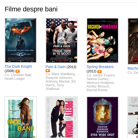
Filme despre bani
The Dark Knight
Pain & Gain
Spring Breakers
(2013)
Mache
(2008)
(2012)
Cu:
Da
Cu:
Mark Wahlberg
,
Cu:
Christian Bale
,
Cu:
James Franco
,
Dwayne Johnson
,
Heath Ledger
Selena Gomez
,
Anthony Mackie
,
Ed
Vanessa Hudgens
,
Harris
,
Tony
Ashley Benson
,
Shalhoub
Rachel Korine