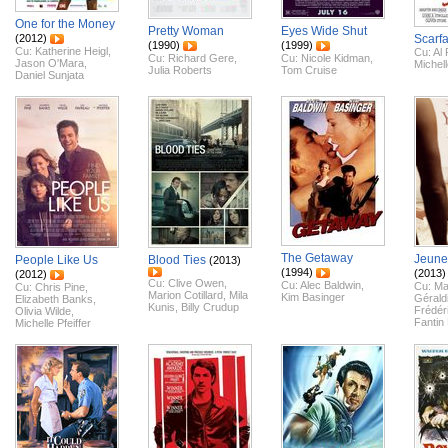
One for the Money
Pretty Woman
Eyes Wide Shut
(2012)
Scarf
(1990)
(1999)
Cu:
Katherine Heigl
,
Cu:
Al 
Cu:
Richard Gere
,
Cu:
Nicole Kidman
,
Jason O'Mara
,
Michell
Julia Roberts
Tom Cruise
Daniel Sunjata
The Getaway
Jeune 
People Like Us
Blood Ties
(2013)
(1994)
(2013)
(2012)
Cu:
Clive Owen
,
Cu:
Alec Baldwin
,
Cu:
Ma
Cu:
Chris Pine
,
Marion Cotillard
,
Mila
Kim Basinger
Gérald
Elizabeth Banks
,
Kunis
,
Billy Crudup
Frédéri
Olivia Wilde
,
Fantin
Michelle Pfeiffer