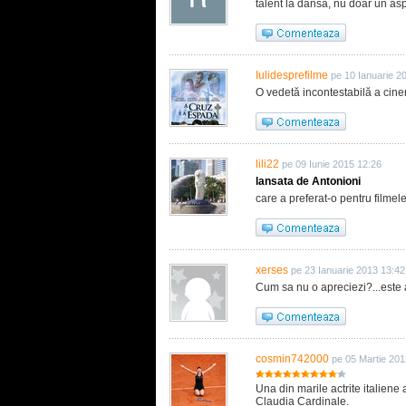
talent la dânsa, nu doar un aspe
Iulidesprefilme
pe 10 Ianuarie 2
O vedetă incontestabilă a cinem
lili22
pe 09 Iunie 2015 12:26
lansata de Antonioni
care a preferat-o pentru filmele
xerses
pe 23 Ianuarie 2013 13:42
Cum sa nu o apreciezi?...este a
cosmin742000
pe 05 Martie 201
Una din marile actrite italiene
Claudia Cardinale.