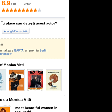
8.9
/
10
35
voturi
Îţi place sau deteşti acest actor?
Adaugă-l într-o listă!
ii
minalizare
BAFTA
, un premiu
Berlin
premiile »
of Monica Vitti
te cu Monica Vitti
most beautiful women in
the world