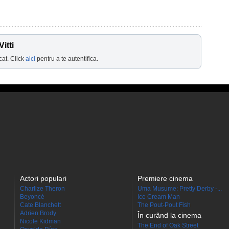
itti
cat. Click
aici
pentru a te autentifica.
Actori populari
Premiere cinema
Charlize Theron
Uma Musume: Pretty Derby -...
Beyoncé
Ice Cream Man
Cate Blanchett
The Pout-Pout Fish
Adrien Brody
În curând la cinema
Nicole Kidman
The End of Oak Street