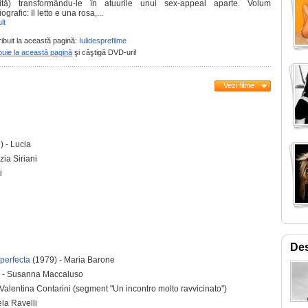
ită) transformându-le în atuurile unui sex-appeal aparte. Volum
ografic: Il letto e una rosa,...
lt
ribuit la această pagină:
Iulidesprefilme
buie la această pagină
şi câştigă DVD-uri!
Vezi filme
 - Lucia
zia Siriani
i
Des
 perfecta
(1979) - Maria Barone
 - Susanna Maccaluso
 Valentina Contarini (segment "Un incontro molto ravvicinato")
la Ravelli