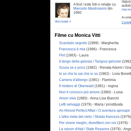
răguș
A fost / este într-o relaţie cu
autobi
Marcello Mastroianni
din
mai mu
1960
A cont
Vezi toate »
Contri
Filme cu Monica Vitti
Scandalo segreto
(1989) - Margherita
Francesca è mia
(1986) - Francesca
Flirt
(1983) - Laura
Il tango della gelosia / Tangoul geloziei
(1982)
Scusa se e poco
(1982) - Renata Adorni / Gra
Io so che tu sai che io so
(1982) - Livia Bonett
Camera d'albergo
(1981) - Flaminia
Il mistero di Oberwald
(1981) - regina
Non ti conosco più amore
(1980) - Luisa
Amori miei
(1980) - Anna Lisa Bianchi
Letti selvaggi
(1979) - Maria / prostituata
An Almost Perfect Affair / O aventura aproape
L'altra meta del cielo / Strada franceza
(1979)
Per vivere meglio, divertitevi con noi
(1978) -
La raison d'état / State Reasons
(1978) - Ange