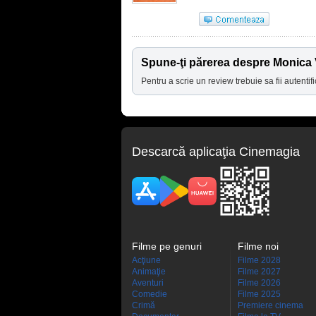
Spune-ţi părerea despre Monica V
Pentru a scrie un review trebuie sa fii autentifi
Descarcă aplicaţia Cinemagia
Filme pe genuri
Filme noi
Acţiune
Filme 2028
Animaţie
Filme 2027
Aventuri
Filme 2026
Comedie
Filme 2025
Crimă
Premiere cinema