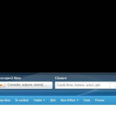
scoperă filme
Căutare
Comedie, acţiune, dramă, ...
mp liber
În curând
Trailer
Ştiri
Box Office
Club
Forum