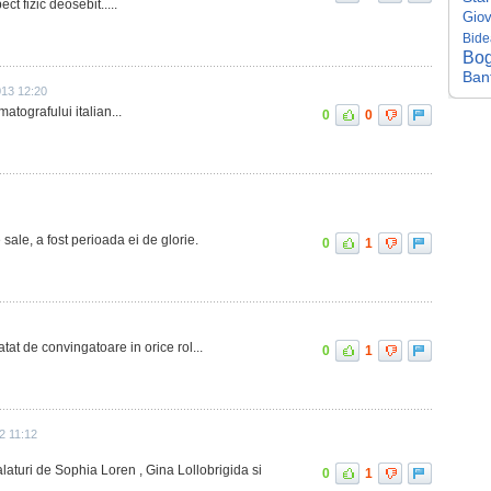
ct fizic deosebit.....
Giov
Bide
Bo
Banf
013 12:20
atografului italian...
0
0
 sale, a fost perioada ei de glorie.
0
1
tat de convingatoare in orice rol...
0
1
2 11:12
 alaturi de Sophia Loren , Gina Lollobrigida si
0
1