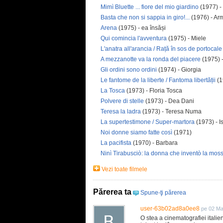
Mimì Bluette ... fiore del mio giardino
(1977) -
Basta che non si sappia in giro!...
(1976) - Ar
Arena
(1975) - ea însăși
Qui comincia l'avventura
(1975) - Miele
L'anatra all'arancia / Rață în sos de portocale
A mezzanotte va la ronda del piacere
(1975) 
Gli ordini sono ordini
(1974) - Giorgia
Le fantome de la liberte / Fantoma libertății
(1
La Tosca
(1973) - Floria Tosca
Polvere di stelle
(1973) - Dea Dani
Teresa la ladra
(1973) - Teresa Numa
La supertestimone / Super-martora
(1973) - I
Noi donne siamo fatte così
(1971)
La pacifista
(1970) - Barbara
Ninì Tirabusciò: la donna che inventò la mos
Vezi toate filmele
Părerea ta
Spune-ţi părerea
user-63b02ad8a0ee8
pe 02 Ma
O stea a cinematografiei italien