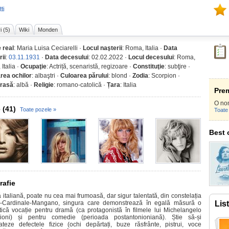
ti
i (5)
Wiki
Monden
 real
: Maria Luisa Ceciarelli ·
Locul naşterii
: Roma, Italia ·
Data
rii
:
03.11.1931
·
Data decesului
: 02.02.2022 ·
Locul decesului
: Roma,
 Italia ·
Ocupaţie
: Actriță, scenaristă, regizoare ·
Constituţie
: subţire ·
rea ochilor
: albaştri ·
Culoarea părului
: blond ·
Zodia
: Scorpion ·
/rasă
: albă ·
Religie
: romano-catolică ·
Țara
: Italia
Prem
O no
 (41)
Toate pozele »
Toate 
Best 
rafie
ă italiană, poate nu cea mai frumoasă, dar sigur talentată, din constelația
-Cardinale-Mangano, singura care demonstrează în egală măsură o
Lis
tică vocație pentru dramă (ca protagonistă în filmele lui Michelangelo
ioni) și pentru comedie (perioada postantonioniană). Știe să-și
ateze defectele fizice (ochi depărtați, buze răsfrânte, pistrui, voce