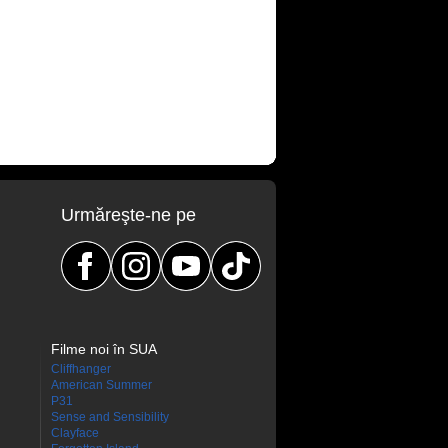
Urmăreşte-ne pe
Filme noi în SUA
Cliffhanger
American Summer
P31
Sense and Sensibility
Clayface