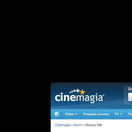
De
Filme
Program cinema
TV
Ti
Cinemagia
Actori
Monica Vitti
>
>