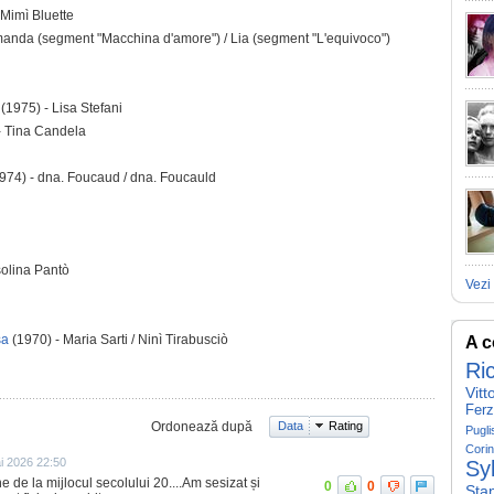
 Mimì Bluette
manda (segment "Macchina d'amore") / Lia (segment "L'equivoco")
(1975) - Lisa Stefani
- Tina Candela
974) - dna. Foucaud / dna. Foucauld
solina Pantò
Vezi 
sa
(1970) - Maria Sarti / Ninì Tirabusciò
A c
Ri
Vitt
Ferz
Ordonează după
Data
Rating
Pugli
Cori
i 2026 22:50
Sy
e de la mijlocul secolului 20....Am sesizat și
0
0
Sta