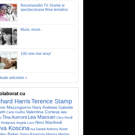
Recomandări TV. Drame și
spectaculoase filme tematice
Muze, muze...
100 cele mai sexy!
toate articolele »
olaborat cu
chard Harris
Terence Stamp
orio Mezzogiorno
Harry Andrews
Gabriele
etti
Valentina Cortese
Carlo Giuffre
Aldo
Lea Massari
Tina Aumont
si
Clive Revill
Nino Manfredi
n Redgrave
Angela Luce
lva Koscina
Isa Danieli
Anthony Booth
nley Baker
Salvo Randone
Marisa Merlini