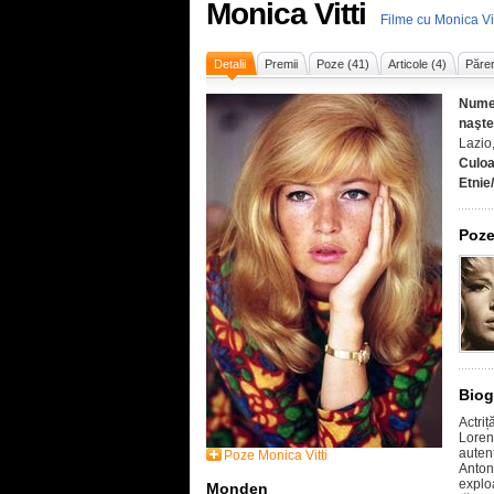
Monica Vitti
Filme cu Monica Vit
Detalii
Premii
Poze (41)
Articole (4)
Părer
Nume
naşte
Lazio,
Culoa
Etnie
Poze
Biog
Actriț
Loren
auten
Poze Monica Vitti
Anton
explo
Monden