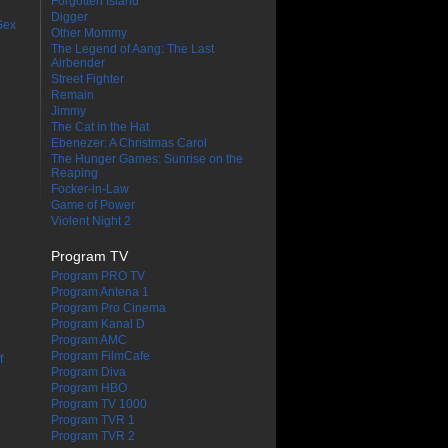
Forgotten Island
Digger
Sex
Other Mommy
The Legend of Aang: The Last
Airbender
Street Fighter
Remain
Jimmy
The Cat in the Hat
Ebenezer: A Christmas Carol
The Hunger Games: Sunrise on the
Reaping
Focker-in-Law
Game of Power
Violent Night 2
Program TV
Program PRO TV
Program Antena 1
Program Pro Cinema
Program Kanal D
Program AMC
Program FilmCafe
f
Program Diva
Program HBO
Program TV 1000
Program TVR 1
Program TVR 2