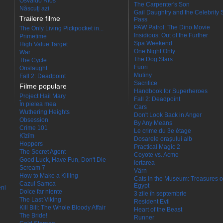
Osvaldo Ríos
The Carpenter's Son
Născuţi azi
Gail Daughtry and the Celebrity 
Trailere filme
Pass
PAW Patrol: The Dino Movie
The Only Living Pickpocket in...
Insidious: Out of the Further
Primetime
Spa Weekend
High Value Target
One Night Only
War
The Dog Stars
The Cycle
Fuori
Onslaught
Mutiny
Fall 2: Deadpoint
Sacrifice
Filme populare
Handbook for Superheroes
Project Hail Mary
Fall 2: Deadpoint
În pielea mea
Cars
Wuthering Heights
Don't Look Back in Anger
Obsession
By Any Means
Crime 101
Le crime du 3e étage
Kîzîm
Dosarele orașului alb
Hoppers
Practical Magic 2
The Secret Agent
Coyote vs. Acme
Good Luck, Have Fun, Don't Die
Iertarea
Scream 7
Värn
How to Make a Killing
Cats in the Museum: Treasures o
Cazul Samca
Egypt
eni
Dolce far niente
3 zile în septembrie
The Last Viking
Resident Evil
Kill Bill: The Whole Bloody Affair
Heart of the Beast
The Bride!
Runner