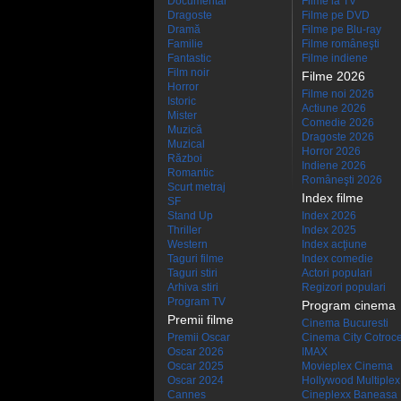
Documentar
Filme la TV
Dragoste
Filme pe DVD
Dramă
Filme pe Blu-ray
Familie
Filme româneşti
Fantastic
Filme indiene
Film noir
Filme 2026
Horror
Filme noi 2026
Istoric
Actiune 2026
Mister
Comedie 2026
Muzică
Dragoste 2026
Muzical
Horror 2026
Război
Indiene 2026
Romantic
Româneşti 2026
Scurt metraj
Index filme
SF
Stand Up
Index 2026
Thriller
Index 2025
Western
Index acţiune
Taguri filme
Index comedie
Taguri stiri
Actori populari
Arhiva stiri
Regizori populari
Program TV
Program cinema
Premii filme
Cinema Bucuresti
Premii Oscar
Cinema City Cotroc
Oscar 2026
IMAX
Oscar 2025
Movieplex Cinema
Oscar 2024
Hollywood Multiplex
Cannes
Cineplexx Baneasa