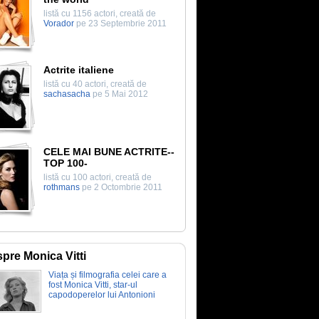
listă cu 1156 actori, creată de
Vorador
pe 23 Septembrie 2011
Actrite italiene
listă cu 40 actori, creată de
sachasacha
pe 5 Mai 2012
CELE MAI BUNE ACTRITE--
TOP 100-
listă cu 100 actori, creată de
rothmans
pe 2 Octombrie 2011
pre Monica Vitti
Viața și filmografia celei care a
fost Monica Vitti, star-ul
capodoperelor lui Antonioni