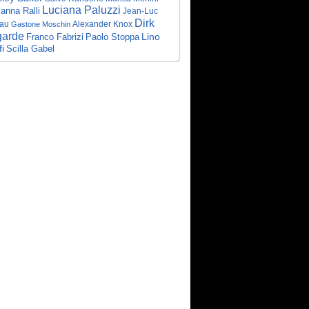
Luciana Paluzzi
anna Ralli
Jean-Luc
Dirk
au
Gastone Moschin
Alexander Knox
garde
Lino
Franco Fabrizi
Paolo Stoppa
i
Scilla Gabel