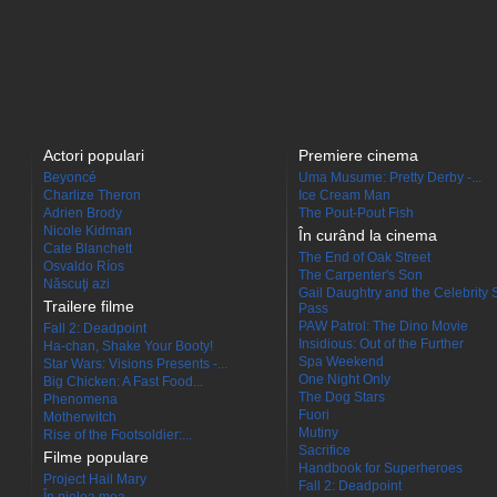
Actori populari
Premiere cinema
Beyoncé
Uma Musume: Pretty Derby -...
Charlize Theron
Ice Cream Man
Adrien Brody
The Pout-Pout Fish
Nicole Kidman
În curând la cinema
Cate Blanchett
The End of Oak Street
Osvaldo Ríos
The Carpenter's Son
Născuţi azi
Gail Daughtry and the Celebrity 
Trailere filme
Pass
PAW Patrol: The Dino Movie
Fall 2: Deadpoint
Insidious: Out of the Further
Ha-chan, Shake Your Booty!
Spa Weekend
Star Wars: Visions Presents -...
One Night Only
Big Chicken: A Fast Food...
The Dog Stars
Phenomena
Fuori
Motherwitch
Mutiny
Rise of the Footsoldier:...
Sacrifice
Filme populare
Handbook for Superheroes
Project Hail Mary
Fall 2: Deadpoint