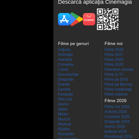
Descarcă aplicaţia Cinemagia
Filme pe genuri
Filme noi
Acţiune
Filme 2028
Animaţie
Filme 2027
Aventuri
Filme 2026
Comedie
Filme 2025
Crimă
Premiere cinema
Documentar
Filme la TV
Dragoste
Filme pe DVD
Dramă
Filme pe Blu-ray
Familie
Filme româneşti
Fantastic
Filme indiene
Film noir
Filme 2026
Horror
Filme noi 2026
Istoric
Actiune 2026
Mister
Comedie 2026
Muzică
Dragoste 2026
Muzical
Horror 2026
Război
Indiene 2026
Romantic
Româneşti 2026