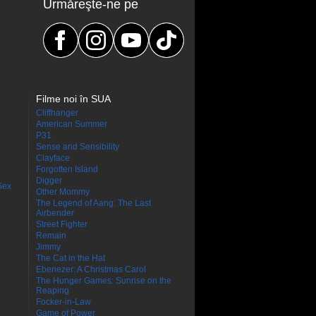
Urmăreşte-ne pe
Filme noi în SUA
Cliffhanger
American Summer
P31
Sense and Sensibility
Clayface
Forgotten Island
Digger
Sex
Other Mommy
The Legend of Aang: The Last
Airbender
Street Fighter
Remain
Jimmy
The Cat in the Hat
Ebenezer: A Christmas Carol
The Hunger Games: Sunrise on the
Reaping
Focker-in-Law
Game of Power