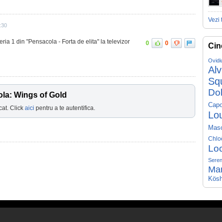
Vezi 
:30
ria 1 din "Pensacola - Forta de elita" la televizor
0
0
Cin
Ovidi
Al
Sq
Do
la: Wings of Gold
Capo
cat. Click
aici
pentru a te autentifica.
Lo
Mas
Chlo
Lo
Seren
Ma
Kösh