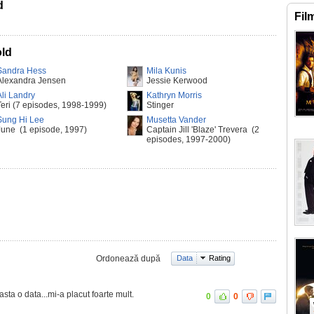
d
Fil
old
Sandra Hess
Mila Kunis
Alexandra Jensen
Jessie Kerwood
Ali Landry
Kathryn Morris
Teri (7 episodes, 1998-1999)
Stinger
Sung Hi Lee
Musetta Vander
June (1 episode, 1997)
Captain Jill 'Blaze' Trevera (2
episodes, 1997-2000)
Ordonează după
Data
Rating
sta o data...mi-a placut foarte mult.
0
0