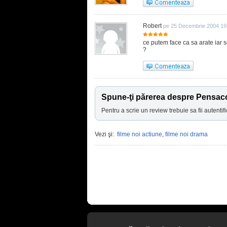
Robert
pe 25 Decembrie 2004 19
ce putem face ca sa arate iar se
?
Spune-ţi părerea despre Pensaco
Pentru a scrie un review trebuie sa fii autentifi
Vezi şi:
filme noi actiune
,
filme noi drama