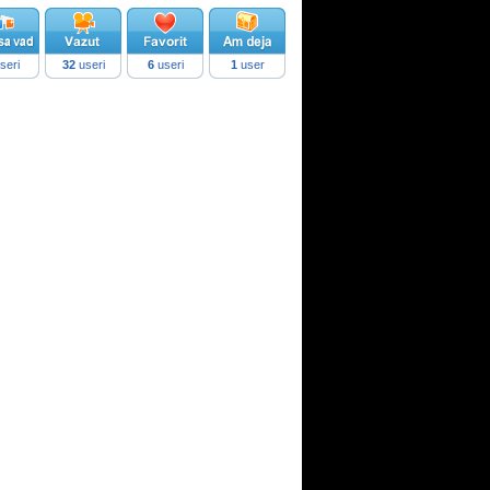
seri
32
useri
6
useri
1
user