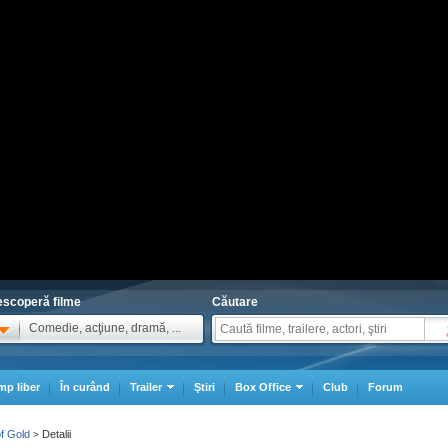
scoperă filme
Căutare
Comedie, acţiune, dramă, ...
mp liber
În curând
Trailer
Ştiri
Box Office
Club
Forum
f Gold
Detalii
>