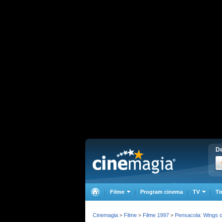
De
Filme
Program cinema
TV
Ti
Cinemagia
Filme
Filme 1997
Pensacola: Wings o
>
>
>