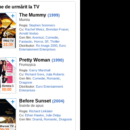
me de urmărit la TV
The Mummy
(1999)
Mumia
Regia:
Stephen Sommers
Cu:
Rachel Weisz
,
Brendan Fraser
,
Arnold Vosloo
Gen film:
Aventuri
,
Comedie
,
PRO TV
,
,
,
Fantastic
Horror
SF
Thriller
21:30
Distribuitor:
Ro Image 2000
,
Euro
Entertainment Enterprises
Pretty Woman
(1990)
Frumușica
Regia:
Garry Marshall
Cu:
Richard Gere
,
Julia Roberts
Gen film:
Comedie
,
Romantic
,
Dragoste
Antena 1
Distribuitor:
Euro Entertainment
00:00
Enterprises
Before Sunset
(2004)
Înainte de apus
Regia:
Richard Linklater
Cu:
Ethan Hawke
,
Julie Delpy
Gen film:
Dramă
,
Romantic
,
Dragoste
Warner TV
20:30