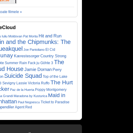
toate filmele »
eCloud
Hit and Run
u Iuliu Moldovan
Pat Morita
vin and the Chipmunks: The
ueakquel
El Cid
Joe Pantoliano
lunay
Kærestesorger
Country Strong
The
te
Summer Rain
Fack ju Göhte 3
ud House
Jamie Dornan
Perry
Suicide Squad
on
Top of the Lake
The Hurt
ë Sevigny
Victoria Ruffo
Lassie
cker
Poppy Montgomery
Paz de la Huerta
Maid in
a Grandi
Maradona by Kusturica
nhattan
Ticket to Paradise
Paul Negoescu
pendiler
Agent Red