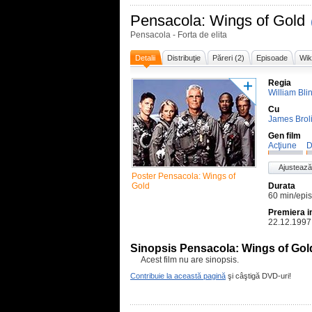
Pensacola: Wings of Gold
Pensacola - Forta de elita
Detalii
Distribuţie
Păreri (2)
Episoade
Wik
Regia
William Bli
Cu
James Brol
Gen film
Acţiune
D
Ajustează
Poster Pensacola: Wings of
Gold
Durata
60 min/epi
Premiera i
22.12.1997
Sinopsis Pensacola: Wings of Gol
Acest film nu are sinopsis.
Contribuie la această pagină
şi câştigă DVD-uri!