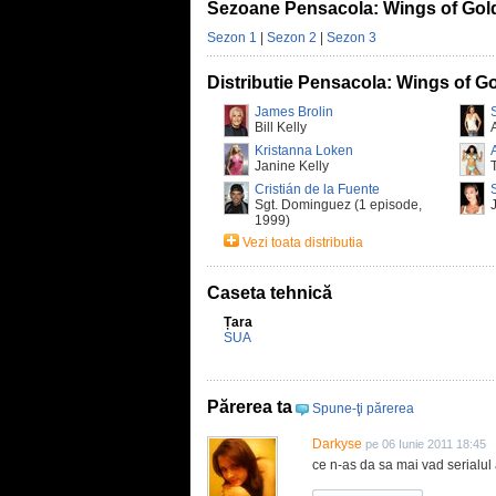
Sezoane Pensacola: Wings of Gol
Sezon 1
|
Sezon 2
|
Sezon 3
Distributie Pensacola: Wings of G
James Brolin
Bill Kelly
Kristanna Loken
Janine Kelly
Cristián de la Fuente
Sgt. Dominguez (1 episode,
1999)
Vezi toata distributia
Caseta tehnică
Țara
SUA
Părerea ta
Spune-ţi părerea
Darkyse
pe 06 Iunie 2011 18:45
ce n-as da sa mai vad serialul a