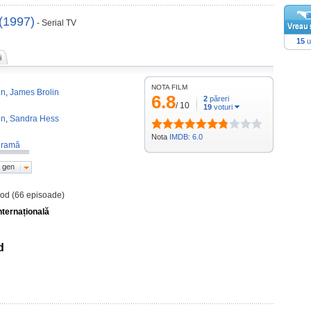
(1997)
- Serial TV
15
u
i
NOTA FILM
nn
,
James Brolin
6.8
2
păreri
/
10
19
voturi
in
,
Sandra Hess
Nota
IMDB: 6.0
ramă
 gen
sod (66 episoade)
nternațională
d