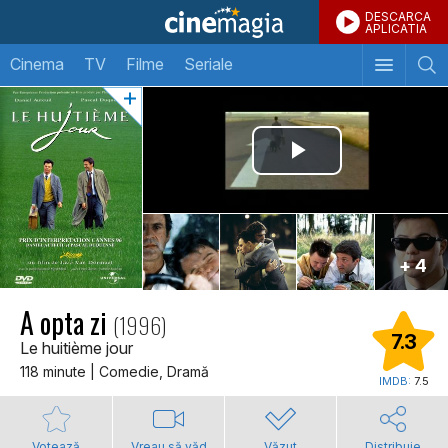
DESCARCA
APLICATIA
Cinema
TV
Filme
Seriale
+ 4
A opta zi
(1996)
7.3
Le huitième jour
118 minute | Comedie, Dramă
IMDB:
7.5
Votează
Vreau să văd
Văzut
Distribuie