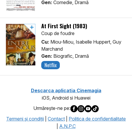
Gen:
Comedie, Dramă
At First Sight (1983)
Coup de foudre
Cu:
Miou-Miou, Isabelle Huppert, Guy
Marchand
Gen:
Biografic, Dramă
Netflix
Descarca aplicatia Cinemagia
iOS, Android si Huawei
Urmăreşte-ne pe:
Termeni şi condiţii
|
Contact
|
Politica de confidentialitate
|
A.N.P.C