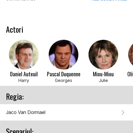
Actori
Daniel Auteuil
Pascal Duquenne
Miou-Miou
Ol
Harry
Georges
Julie
Regia:
Jaco Van Dormael
Scenariul: