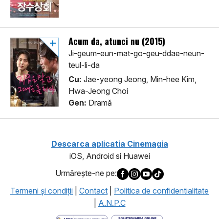
Acum da, atunci nu (2015)
Ji-geum-eun-mat-go-geu-ddae-neun-
teul-li-da
Cu:
Jae-yeong Jeong, Min-hee Kim,
Hwa-Jeong Choi
Gen:
Dramă
Descarca aplicatia Cinemagia
iOS, Android si Huawei
Urmăreşte-ne pe:
Termeni şi condiţii
|
Contact
|
Politica de confidentialitate
|
A.N.P.C