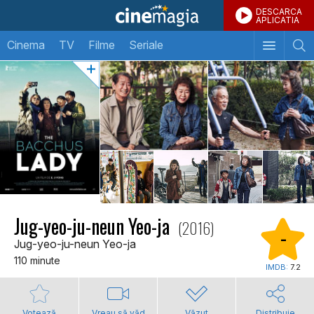
DESCARCA
APLICATIA
Cinema
TV
Filme
Seriale
Jug-yeo-ju-neun Yeo-ja
(2016)
-
Jug-yeo-ju-neun Yeo-ja
110 minute
IMDB:
7.2
Votează
Vreau să văd
Văzut
Distribuie