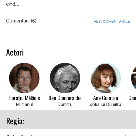
cind…
Comentarii
(6)
VEZI COMENTARIILE
Actori
Horațiu Mălăele
Dan Condurache
Ana Ciontea
Geo
Militianul
Dumitru
sotia lui Dumitru
Regia: