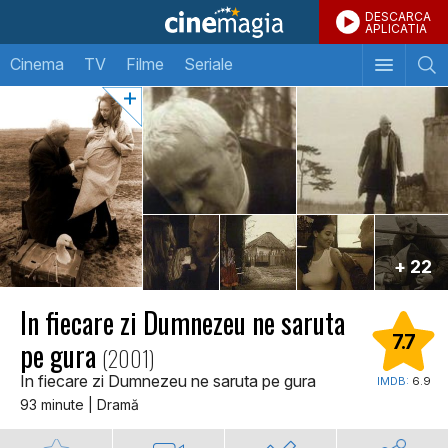
DESCARCA
APLICATIA
Cinema
TV
Filme
Seriale
+ 22
In fiecare zi Dumnezeu ne saruta
7.7
pe gura
(2001)
In fiecare zi Dumnezeu ne saruta pe gura
IMDB:
6.9
93 minute | Dramă