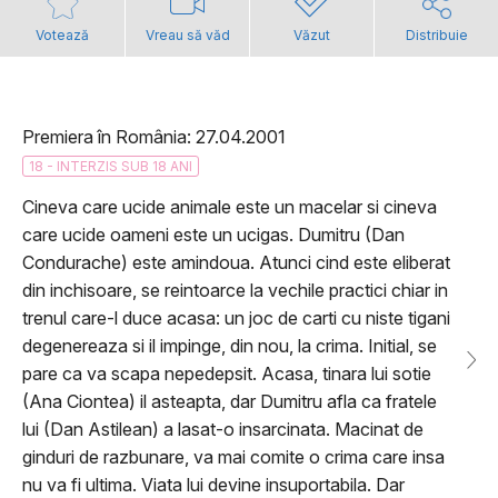
Votează
Vreau să văd
Văzut
Distribuie
Premiera în România: 27.04.2001
18 - INTERZIS SUB 18 ANI
Cineva care ucide animale este un macelar si cineva
care ucide oameni este un ucigas. Dumitru (Dan
Condurache) este amindoua. Atunci cind este eliberat
din inchisoare, se reintoarce la vechile practici chiar in
trenul care-l duce acasa: un joc de carti cu niste tigani
degenereaza si il impinge, din nou, la crima. Initial, se
pare ca va scapa nepedepsit. Acasa, tinara lui sotie
(Ana Ciontea) il asteapta, dar Dumitru afla ca fratele
lui (Dan Astilean) a lasat-o insarcinata. Macinat de
ginduri de razbunare, va mai comite o crima care insa
nu va fi ultima. Viata lui devine insuportabila. Dar