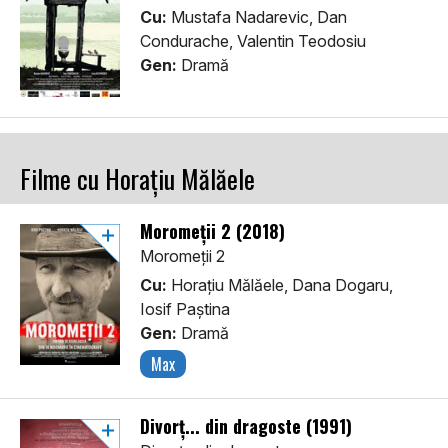
Cu:
Mustafa Nadarevic, Dan
Condurache, Valentin Teodosiu
Gen:
Dramă
Filme cu Horațiu Mălăele
Moromeții 2 (2018)
Moromeții 2
Cu:
Horațiu Mălăele, Dana Dogaru,
Iosif Paștina
Gen:
Dramă
Max
Divorț... din dragoste (1991)