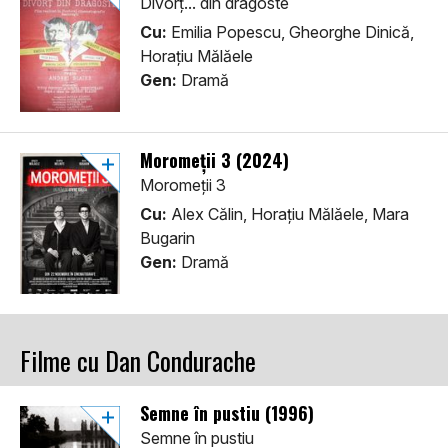
Divorț... din dragoste
Cu:
Emilia Popescu, Gheorghe Dinică,
Horațiu Mălăele
Gen:
Dramă
Moromeții 3 (2024)
Moromeții 3
Cu:
Alex Călin, Horațiu Mălăele, Mara
Bugarin
Gen:
Dramă
Filme cu Dan Condurache
Semne în pustiu (1996)
Semne în pustiu