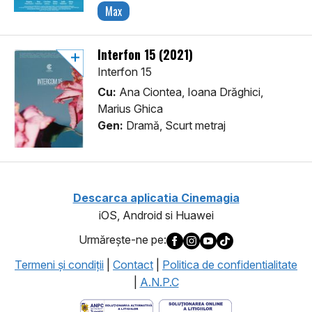
Max
Interfon 15 (2021)
Interfon 15
Cu:
Ana Ciontea, Ioana Drăghici,
Marius Ghica
Gen:
Dramă, Scurt metraj
Descarca aplicatia Cinemagia
iOS, Android si Huawei
Urmăreşte-ne pe:
Termeni şi condiţii
|
Contact
|
Politica de confidentialitate
|
A.N.P.C