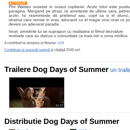
Phil Walden soseste in orasul copilariei. Acolo totul este pustiu
paragina. Mergand pe strazi, isi aminteste de ultima vara, petre
acolo. Isi reaminteste de prietenul sau, copil ca si el atunci
strainul care venise in oras, aducand cu el magia unui oras ce p
deveni un adevarat paradis.
Incet, amintirile lui se suprapun cu realitatea si filmul dezvaluie
motivele care au distrus o comunitate ce traia intr-o zona mirifica.
A contribuit la sinopsis-ul filmului:
cl24
Contribuie la această pagină
şi câştigă DVD-uri!
Trailere Dog Days of Summer
un trail
01:57
Distributie Dog Days of Summer