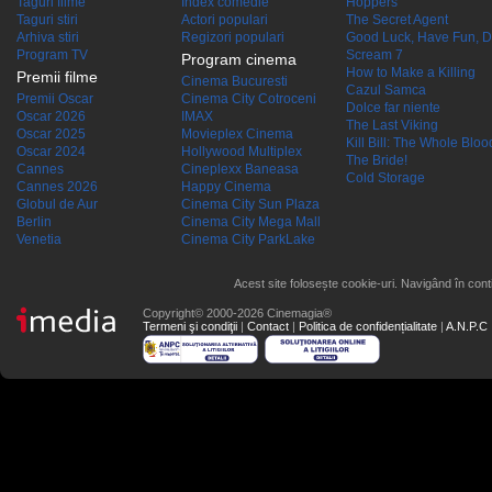
Taguri filme
Index comedie
Hoppers
Taguri stiri
Actori populari
The Secret Agent
Arhiva stiri
Regizori populari
Good Luck, Have Fun, D
Program TV
Scream 7
Program cinema
How to Make a Killing
Premii filme
Cinema Bucuresti
Cazul Samca
Premii Oscar
Cinema City Cotroceni
Dolce far niente
Oscar 2026
IMAX
The Last Viking
Oscar 2025
Movieplex Cinema
Kill Bill: The Whole Blood
Oscar 2024
Hollywood Multiplex
The Bride!
Cannes
Cineplexx Baneasa
Cold Storage
Cannes 2026
Happy Cinema
Globul de Aur
Cinema City Sun Plaza
Berlin
Cinema City Mega Mall
Venetia
Cinema City ParkLake
Acest site folosește cookie-uri. Navigând în conti
Copyright© 2000-2026 Cinemagia®
Termeni şi condiţii
|
Contact
|
Politica de confidențialitate
|
A.N.P.C