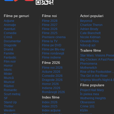
Filme pe genuri
Filme noi
Actori populari
Acţiune
Filme 2028
Beyoncé
Animaţie
Filme 2027
Charlize Theron
Aventuri
Filme 2026
Adrien Brody
Comedie
Filme 2025
Cate Blanchett
Crimă
Premiere cinema
Nicole Kidman
Documentar
Filme la TV
Osvaldo Ríos
Dragoste
Filme pe DVD
Născuţi azi
Dramă
Filme pe Blu-ray
Trailere filme
Familie
Filme româneşti
Star Wars: Visions Presen
Fantastic
Filme indiene
Big Chicken: A Fast Food
Film noir
Filme 2026
Phenomena
Horror
Filme noi 2026
Motherwitch
Istoric
Actiune 2026
Rise of the Footsoldier:..
Mister
Comedie 2026
The Girl in the River
Muzică
Dragoste 2026
Virginia Woolf's Night &
Muzical
Horror 2026
Filme populare
Război
Indiene 2026
Romantic
Project Hail Mary
Româneşti 2026
Scurt metraj
În pielea mea
Index filme
SF
Wuthering Heights
Stand Up
Index 2026
Obsession
Thriller
Index 2025
Crime 101
Western
Index acţiune
Kîzîm