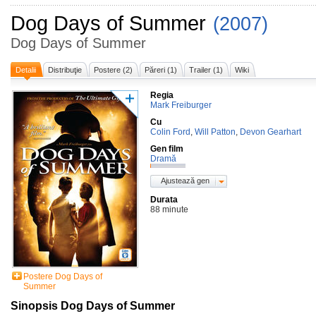
Dog Days of Summer
(2007)
Dog Days of Summer
Detalii
Distribuţie
Postere (2)
Păreri (1)
Trailer (1)
Wiki
Regia
Mark Freiburger
Cu
Colin Ford
,
Will Patton
,
Devon Gearhart
Gen film
Dramă
Ajustează gen
Durata
88 minute
Postere Dog Days of
Summer
Sinopsis Dog Days of Summer