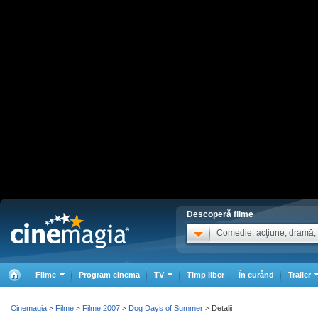
Descoperă filme
Comedie, acţiune, dramă, .
Filme
Program cinema
TV
Timp liber
În curând
Trailer
Cinemagia
Filme
Filme 2007
Dog Days of Summer
Detalii
>
>
>
>