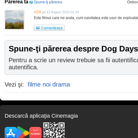
Părerea ta
Spune-ţi părerea
Ordon
cl24
pe 12 August 2010 01:20
Este filmul care ne arata, cum naivitatea este usor de exploatat
Spune-ţi părerea despre Dog Day
Pentru a scrie un review trebuie sa fii autentific
autentifica.
Vezi şi:
filme noi drama
Descarcă aplicaţia Cinemagia