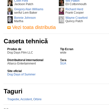
Colin Ford
Will Patton
Jackson Patch
Eli Cottonmouth
Gregory Alan Williams
Richard Herd
seriful Lem Baker
Frank Cooper
Bonnie Johnson
Wayne Crawford
Martha
Quincy Patch
Vezi toata distributia
Caseta tehnică
Produs de
Tip Ecran
Dog Days Film LLC
wide
Distribuitorul international
Țara
Allarco Entertainment
SUA
Site oficial
Dog Days of Summer
Taguri
Tragedie
,
Accident
,
Orbire