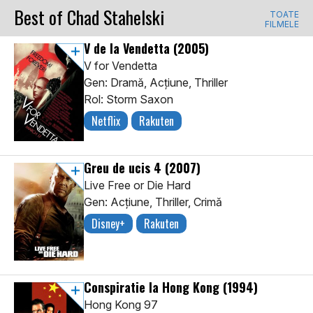
Best of Chad Stahelski
TOATE
FILMELE
V de la Vendetta
(2005)
V for Vendetta
Gen: Dramă, Acţiune, Thriller
Rol: Storm Saxon
Netflix
Rakuten
Greu de ucis 4
(2007)
Live Free or Die Hard
Gen: Acţiune, Thriller, Crimă
Disney+
Rakuten
Conspiratie la Hong Kong
(1994)
Hong Kong 97