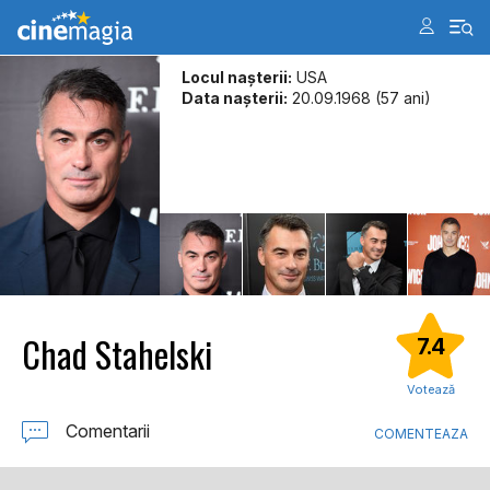
Locul naşterii:
USA
Data naşterii:
20.09.1968 (57 ani)
Chad Stahelski
7.4
Votează
Comentarii
COMENTEAZA