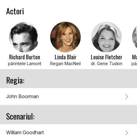
Actori
Richard Burton
Linda Blair
Louise Fletcher
Ma
părintele Lamont
Regan MacNeil
dr. Gene Tuskin
pă
Regia:
John Boorman
Scenariul:
William Goodhart