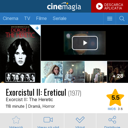
DESCARCA
APLICATIA
Cinema
TV
Filme
Seriale
+ 28
Exorcistul II: Ereticul
(1977)
5.5
Exorcist II: The Heretic
118 minute | Dramă, Horror
IMDB:
3.8
Votează
Vreau să văd
Văzut
Distribuie