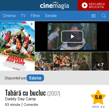
DESCARCA
APLICATIA
Cinema
TV
Filme
Seriale
+ 7
Rakuten
Disponibil pe:
Tabără cu bucluc
(2007)
5.8
Daddy Day Camp
93 minute | Comedie
IMDB:
3.2