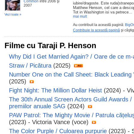
Common
între 2006 şi
iubire/dragoste. Este ruda(stranepo
2007
Matthew Henson, cel care a descope
Tot in Washington isi va petrece...
Vezi toate »
mai mult
Au contribuit la această pagină:
BigOv
Contribuie la această pagină
şi câşti
Filme cu Taraji P. Henson
Why Did I Get Married Again? / Oare de ce m-
Straw / Picătura
(2025)
Number One on the Call Sheet: Black Leading
(2025)
Fight Night: The Million Dollar Heist
(2024) - V
The 30th Annual Screen Actors Guild Awards / 
premiilor anuale SAG
(2024)
PAW Patrol: The Mighty Movie / Patrula cățeluși
(2023) - Victoria Vance (voce)
The Color Purple / Culoarea purpurie
(2023) - 