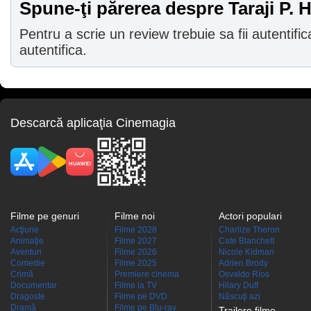
Spune-ţi părerea despre Taraji P.
Pentru a scrie un review trebuie sa fii autentific
autentifica.
Descarcă aplicaţia Cinemagia
Filme pe genuri
Filme noi
Actori populari
Acţiune
Filme 2028
Charlize Theron
Animaţie
Filme 2027
Cate Blanchett
Aventuri
Filme 2026
Nicole Kidman
Comedie
Filme 2025
Adrien Brody
Crimă
Premiere cinema
Osvaldo Ríos
Documentar
Filme la TV
Hilary Duff
Dragoste
Filme pe DVD
Născuţi azi
Dramă
Filme pe Blu-ray
Trailere filme