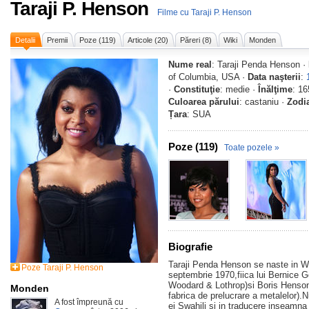
Taraji P. Henson
Filme cu Taraji P. Henson
Detalii
Premii
Poze (119)
Articole (20)
Păreri (8)
Wiki
Monden
Nume real
: Taraji Penda Henson ·
of Columbia, USA ·
Data naşterii
:
·
Constituţie
: medie ·
Înălţime
: 1
Culoarea părului
: castaniu ·
Zodi
Țara
: SUA
Poze (119)
Toate pozele »
Biografie
Taraji Penda Henson se naste in 
Poze Taraji P. Henson
septembrie 1970,fiica lui Bernice 
Woodard & Lothrop)si Boris Henson(
Monden
fabrica de prelucrare a metalelor).
A fost împreună cu
ei Swahili si in traducere inseamn