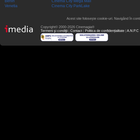
Berlin
Cinema City Mega Mall
Venetia
Cinema City ParkLake
Acest site folosește cookie-uri. Navigând în conti
Copyright© 2000-2026 Cinemagia®
Termeni şi condiţii
|
Contact
|
Politica de confidențialitate
|
A.N.P.C