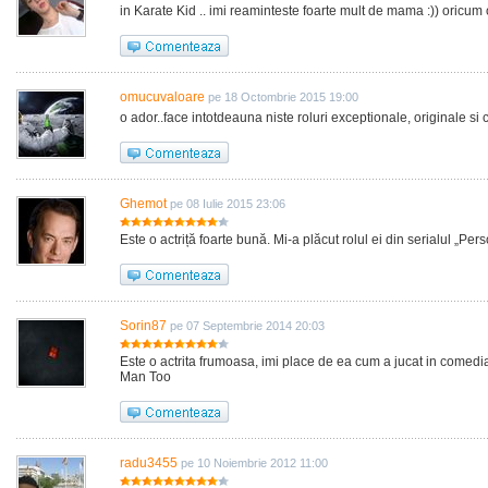
in Karate Kid .. imi reaminteste foarte mult de mama :)) oricum o
omucuvaloare
pe 18 Octombrie 2015 19:00
o ador..face intotdeauna niste roluri exceptionale, originale si ci
Ghemot
pe 08 Iulie 2015 23:06
Este o actriță foarte bună. Mi-a plăcut rolul ei din serialul „Pers
Sorin87
pe 07 Septembrie 2014 20:03
Este o actrita frumoasa, imi place de ea cum a jucat in comedi
Man Too
radu3455
pe 10 Noiembrie 2012 11:00