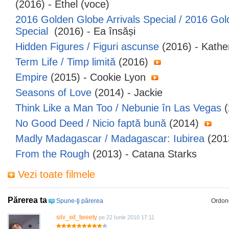
(2016) - Ethel (voce)
2016 Golden Globe Arrivals Special / 2016 Gol
Special
(2016) - Ea însăși
Hidden Figures / Figuri ascunse
(2016) - Kath
Term Life / Timp limită
(2016)
Empire
(2015) - Cookie Lyon
Seasons of Love
(2014) - Jackie
Think Like a Man Too / Nebunie în Las Vegas
(
No Good Deed / Nicio faptă bună
(2014)
Madly Madagascar / Madagascar: Iubirea
(201
From the Rough
(2013) - Catana Starks
Vezi toate filmele
Părerea ta
Spune-ţi părerea
Ordon
silv_xd_tweety
pe 22 Iunie 2010 17:11