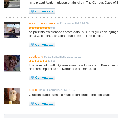
mi-a placut foarte mult personajul ei din The Curious Case of
alex_il_fenomeno
pe 21 Ianuarie 2012 14:38
se prezinta excelent de fiecare data , si sunt sigur ca va ajun
daca va continua sa aiba roluri bune in filme uimitoare .
cetateanu
pe 19 Septembrie 2010 17:10
Foarte reusit rolullui Queenie mama adoptiva a lui Benjamin Bu
de mama optimista din Karate Kid ata din 2010.
xerses
pe 09 Februarie 2013 14:16
O actrita foarte buna, cu multe roluri foarte bine construite...