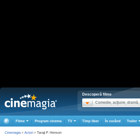
Descoperă filme
Comedie, acţiune, dramă, .
Filme
Program cinema
TV
Timp liber
În curând
Trailer
Cinemagia
Actori
Taraji P. Henson
>
>