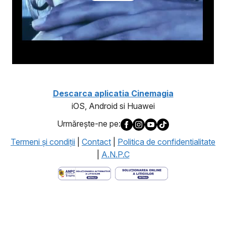
Descarca aplicatia Cinemagia
iOS, Android si Huawei
Urmăreşte-ne pe:
Termeni şi condiţii
|
Contact
|
Politica de confidentialitate
|
A.N.P.C