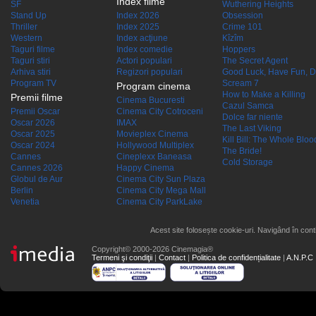
Index filme
SF
Wuthering Heights
Stand Up
Index 2026
Obsession
Thriller
Index 2025
Crime 101
Western
Index acţiune
Kîzîm
Taguri filme
Index comedie
Hoppers
Taguri stiri
Actori populari
The Secret Agent
Arhiva stiri
Regizori populari
Good Luck, Have Fun, D
Program TV
Scream 7
Program cinema
How to Make a Killing
Premii filme
Cinema Bucuresti
Cazul Samca
Premii Oscar
Cinema City Cotroceni
Dolce far niente
Oscar 2026
IMAX
The Last Viking
Oscar 2025
Movieplex Cinema
Kill Bill: The Whole Blood
Oscar 2024
Hollywood Multiplex
The Bride!
Cannes
Cineplexx Baneasa
Cold Storage
Cannes 2026
Happy Cinema
Globul de Aur
Cinema City Sun Plaza
Berlin
Cinema City Mega Mall
Venetia
Cinema City ParkLake
Acest site folosește cookie-uri. Navigând în conti
Copyright© 2000-2026 Cinemagia®
Termeni şi condiţii
|
Contact
|
Politica de confidențialitate
|
A.N.P.C