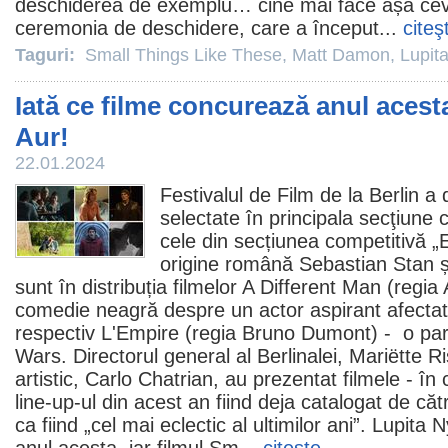
deschiderea de exemplu… cine mai face așa ceva
ceremonia de deschidere, care a început...
citeş
Taguri:
Small Things Like These
,
Matt Damon
,
Lupit
Iată ce filme concurează anul acest
Aur!
22.01.2024
Festivalul de
Film
de la Berlin a de
selectate în principala secţiune 
cele din secțiunea competitivă „
origine română
Sebastian Stan
ș
sunt în distribuția filmelor
A Different Man
(regia
comedie
neagră despre un actor aspirant afecta
respectiv
L'Empire
(regia Bruno Dumont) - o paro
Wars. Directorul general al Berlinalei, Mariëtte R
artistic, Carlo Chatrian, au prezentat
filmele
- în 
line-up-ul din acest an fiind deja catalogat de căt
ca fiind „cel mai eclectic al ultimilor ani”.
Lupita N