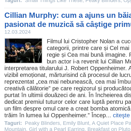
Taguri:
Small Things Like These
,
Peaky Blinders
,
Op
Cillian Murphy: cum a ajuns un băia
pasionat de muzică să câștige prim
12.03.2024
Filmul
lui Cristopher Nolan a cuc
categorii, printre care și Cel ma
regie și Cea mai bună imagine.
bun actor i-a revenit lui
Cillian 
interpretarea titularului J. Robert
Oppenheimer
. 
vizibil emoționat, mărturisind că procesul de lucr
reprezentat „cea mai nebunească, cea mai îmbu
creativă călătorie” pe care regizorul și produc
purtat în ultimii douăzeci de ani. În încheierea d
dedicat
premiul
tuturor celor care luptă pentru 
un
film
despre omul care a creat bomba atomică și
trăim în lumea lui Oppenheimer.” Încep...
citeşte
Taguri:
Peaky Blinders
,
Emily Blunt
,
A Quiet Place Par
Mountain
,
Girl with a Pearl Earring
,
Breakfast on Pluto