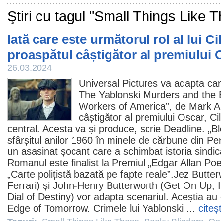
Ştiri cu tagul "Small Things Like 
Iată care este următorul rol al lui C
proaspătul câștigător al premiului 
26.03.2024
Universal Pictures va adapta ca
The Yablonski Murders and the B
Workers of America”, de Mark A.
câștigător al premiului
Oscar
,
Ci
central. Acesta va și produce, scrie Deadline. „B
sfârșitul anilor 1960 în minele de cărbune din Pe
un asasinat șocant care a schimbat istoria sindi
Romanul este finalist la
Premiul
„Edgar Allan Poe
„Carte polițistă bazată pe fapte reale”.Jez Butte
Ferrari) și John-Henry Butterworth (Get On Up, 
Dial of Destiny) vor adapta scenariul. Aceștia au 
Edge of Tomorrow. Crimele lui Yablonski ...
citeş