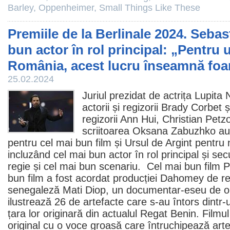
Barley
,
Oppenheimer
,
Small Things Like These
Premiile de la Berlinale 2024. Sebas
bun actor în rol principal: „Pentru 
România, acest lucru înseamnă foar
25.02.2024
Juriul prezidat de actrița
Lupita 
actorii și regizorii
Brady Corbet
ș
regizorii Ann Hui, Christian Petzo
scriitoarea Oksana Zabuzhko au
pentru cel mai bun
film
și Ursul de Argint pentru 
incluzând cel mai bun actor în rol principal și s
regie și cel mai bun scenariu. Cel mai bun
film
P
bun
film
a fost acordat producției
Dahomey
de re
senegaleză Mati Diop, un documentar-eseu de o 
ilustrează 26 de artefacte care s-au întors dintr
țara lor originară din actualul Regat Benin.
Filmul
original cu o voce groasă care întruchipează arte