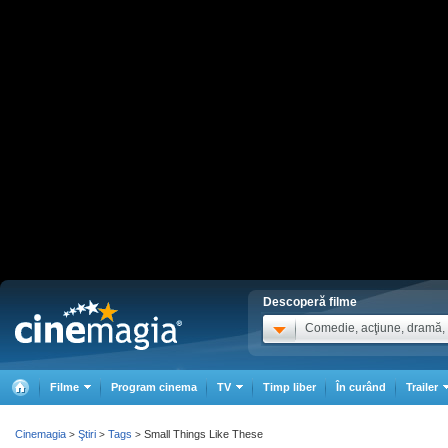
Descoperă filme
Comedie, acţiune, dramă, .
Filme
Program cinema
TV
Timp liber
În curând
Trailer
Cinemagia
Ştiri
Tags
Small Things Like These
>
>
>