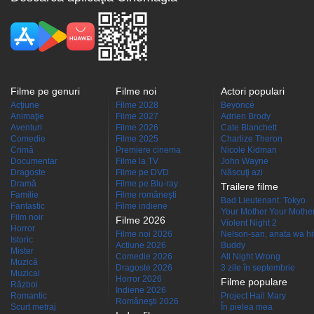
Filme pe genuri
Filme noi
Actori populari
Acţiune
Filme 2028
Beyoncé
Animaţie
Filme 2027
Adrien Brody
Aventuri
Filme 2026
Cate Blanchett
Comedie
Filme 2025
Charlize Theron
Crimă
Premiere cinema
Nicole Kidman
Documentar
Filme la TV
John Wayne
Dragoste
Filme pe DVD
Născuţi azi
Dramă
Filme pe Blu-ray
Trailere filme
Familie
Filme româneşti
Bad Lieutenant: Tokyo
Fantastic
Filme indiene
Your Mother Your Mother 
Film noir
Filme 2026
Violent Night 2
Horror
Filme noi 2026
Nelson-san, anata wa hit
Istoric
Actiune 2026
Buddy
Mister
Comedie 2026
All Night Wrong
Muzică
Dragoste 2026
3 zile în septembrie
Muzical
Horror 2026
Filme populare
Război
Indiene 2026
Romantic
Project Hail Mary
Româneşti 2026
Scurt metraj
În pielea mea