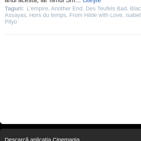
anul acesta, iar
filmul
Sm
...
citeşte
Taguri:
L'empire
,
Another End
,
Des Teufels Bad
,
Blac
Assayas
,
Hors du temps
,
From Hilde with Love
,
Isabe
Pilyo
Descarcă aplicaţia Cinemagia