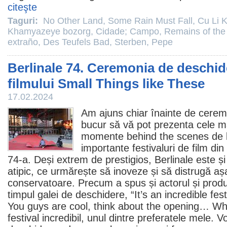
citeşte
Taguri:
No Other Land
,
Some Rain Must Fall
,
Cu Li 
Khamyazeye bozorg
,
Cidade; Campo
,
Remains of the
extraño
,
Des Teufels Bad
,
Sterben
,
Pepe
Berlinale 74. Ceremonia de deschid
filmului Small Things like These
17.02.2024
Am ajuns chiar înainte de cerem
bucur să vă pot prezenta cele ma
momente behind the scenes de la
importante festivaluri de
film
din 
74-a. Deși extrem de prestigios, Berlinale este ș
atipic, ce urmărește să inoveze și să distrugă aș
conservatoare. Precum a spus și actorul și prod
timpul galei de deschidere, “It’s an incredible fes
You guys are cool, think about the opening… Wh
festival incredibil, unul dintre preferatele mele. V