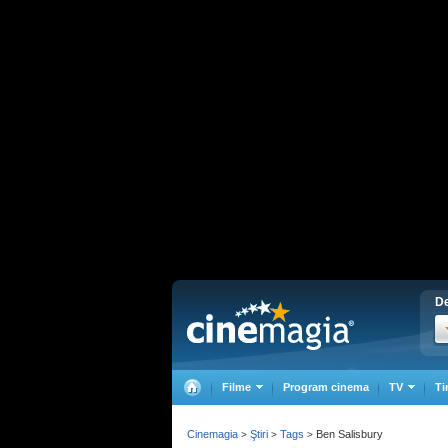
De
Filme
Program cinema
TV
Ti
Cinemagia
Ştiri
Tags
Ben Salisbury
>
>
>