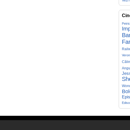
Vezi 
Cin
Petri
Imp
Ba
Fa
Rail
Veron
Căli
Angu
Jess
Sh
Won
Bol
Epis
Edis