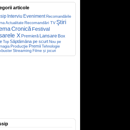
egorii articole
sip
Interviu
Eveniment
Recomandările
Ştiri
Recomandări TV
ema
Actualitate
nema
Cronică
Festival
sarele X
Lansare
Premieră
Box
Săptămâna pe scurt
ce
Top
Nou pe
Producţie
Premii
Tehnologie
magia
kbuster
Streaming
Filme și jocuri
ssip