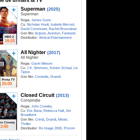
me de urmărit la TV
Superman
(2025)
Superman
Regia:
James Gunn
Cu:
Nicholas Hoult
,
Isabela Merced
,
,
David Corenswet
Rachel Brosnahan
Gen film:
Acţiune
,
Aventuri
,
Fantastic
HBO 2
Distribuitor:
Vertical Entertainment
18:20
All Nighter
(2017)
All Nighter
Regia:
Gavin Wiesen
Cu:
J.K. Simmons
,
Kristen Schaal
,
Lio
Tipton
Gen film:
Comedie
,
Dramă
Prima TV
20:00
Closed Circuit
(2013)
Conspirația
Regia:
John Crowley
Cu:
Eric Bana
,
Rebecca Hall
,
Jim
Broadbent
Gen film:
Crimă
,
Dramă
,
Mister
,
ro Cinema
Thriller
23:00
Distribuitor:
Ro Image 2000
,
Prorom