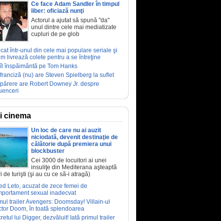
Ce face Adam Sandler în timpul
liber: oficiază nunţi
Actorul a ajutat să spună "da"
unul dintre cele mai mediatizate
cupluri de pe glob
ucat într-unul din cele mai populare seriale şi
m livrează colete pentru a se întreţine
îl înspăimântă pe Tom Hanks
franciză (nu) are Steven Spielberg la suflet
părere are Robert Downey Jr. despre
luenceri
ri cinema
Un loc de care nu ai auzit
niciodată, devenit destinaţie de
călătorie după premiera unui
blockbuster
Cei 3000 de locuitori ai unei
insuliţe din Mediterana aşteaptă
i de turişti (şi au cu ce să-i atragă)
ed Leto, acuzat de zece femei de
portament sexual inadecvat
mul trailer Avengers: Doomsday! Villain-ul
tor Doom, în toată splendoarea
retul lui Digger, dezvăluit! Iată primul trailer