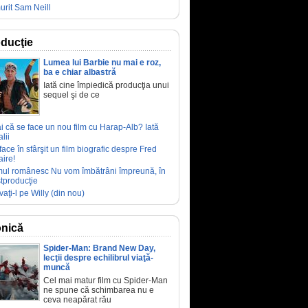
urit Sam Neill
ducţie
Lumea lui Barbie nu mai e roz,
ba e chiar albastră
Iată cine împiedică producţia unui
sequel şi de ce
ai că se face un nou film cu Harap-Alb? Iată
lii
face în sfârşit un film biografic despre Fred
aire!
mul românesc Nu vom îmbătrâni împreună, în
tproducţie
vaţi-l pe Willy (din nou)
nică
Spider-Man: Brand New Day,
lecţii despre echilibrul viaţă-
muncă
Cel mai matur film cu Spider-Man
ne spune că schimbarea nu e
ceva neapărat rău