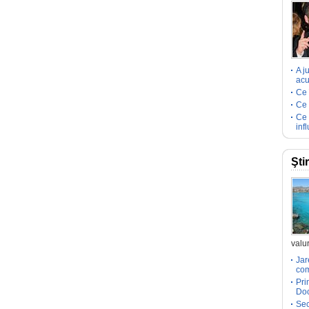
A j
acu
Ce 
Ce 
Ce 
inf
Şti
valur
Jar
com
Pri
Doc
Sec