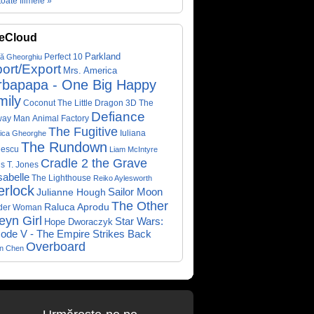
toate filmele »
eCloud
Parkland
Perfect 10
că Gheorghiu
ort/Export
Mrs. America
rbapapa - One Big Happy
mily
Coconut The Little Dragon 3D
The
Defiance
way Man
Animal Factory
The Fugitive
Iuliana
ica Gheorghe
The Rundown
nescu
Liam McIntyre
Cradle 2 the Grave
s T. Jones
abelle
The Lighthouse
Reiko Aylesworth
erlock
Sailor Moon
Julianne Hough
The Other
Raluca Aprodu
der Woman
eyn Girl
Star Wars:
Hope Dworaczyk
ode V - The Empire Strikes Back
Overboard
on Chen