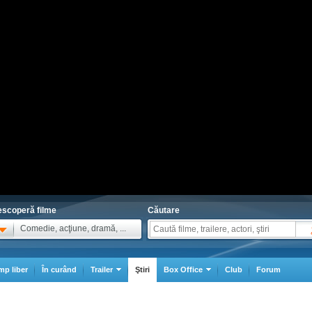
scoperă filme
Căutare
Comedie, acţiune, dramă, ...
mp liber
În curând
Trailer
Ştiri
Box Office
Club
Forum