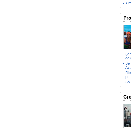
A m
Pro
Şti
deta
Se 
Ast
Fil
pos
Sal
Cro