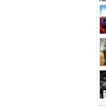
Fil
P