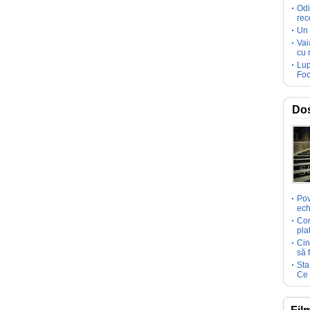
Odi
rec
Un 
Vai
cu 
Lup
Foc
Dos
Pov
ech
Com
pla
Cin
să 
Sta
Ce 