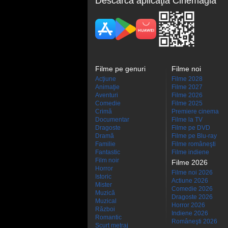
Descarcă aplicaţia Cinemagia
Filme pe genuri
Filme noi
Acţiune
Filme 2028
Animaţie
Filme 2027
Aventuri
Filme 2026
Comedie
Filme 2025
Crimă
Premiere cinema
Documentar
Filme la TV
Dragoste
Filme pe DVD
Dramă
Filme pe Blu-ray
Familie
Filme româneşti
Fantastic
Filme indiene
Film noir
Filme 2026
Horror
Filme noi 2026
Istoric
Actiune 2026
Mister
Comedie 2026
Muzică
Dragoste 2026
Muzical
Horror 2026
Război
Indiene 2026
Romantic
Româneşti 2026
Scurt metraj