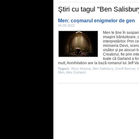
Ştiri cu tagul "Ben Salisbur
Men: coșmarul enigmelor de gen
06.09.2022
Men
te ține în suspans
imagini bântuitoare, ca
interpretărilor. Prin 
miniseria
Devs
, scena
visător și pe alocuri
Creatorul, fie prin inte
toate că Garland a fost
mult, Annihilation are la bază romanul lui
Jeff V
Taguri:
Rory Kinnear
,
Ben Salisbury
,
Geoff Barrow
,
J
Men
,
Alex Garland