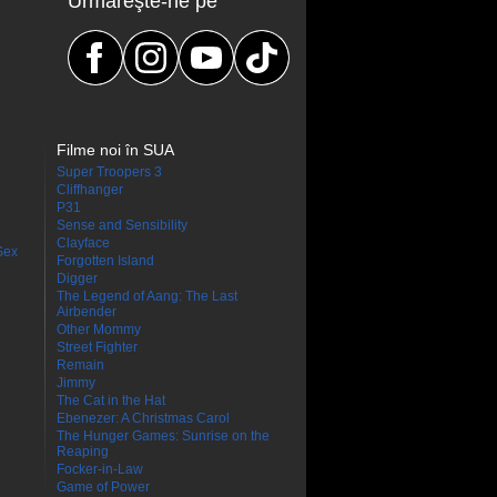
Urmăreşte-ne pe
Filme noi în SUA
Super Troopers 3
Cliffhanger
P31
Sense and Sensibility
Clayface
Sex
Forgotten Island
Digger
The Legend of Aang: The Last
Airbender
Other Mommy
Street Fighter
Remain
Jimmy
The Cat in the Hat
Ebenezer: A Christmas Carol
The Hunger Games: Sunrise on the
Reaping
Focker-in-Law
Game of Power