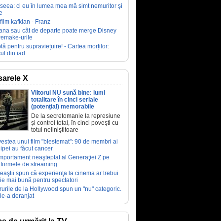
seea: ci eu în lumea mea mă simt nemuritor şi
e
film kafkian - Franz
ana sau cât de departe poate merge Disney
remake-urile
tă pentru supraviețuire! - Cartea morților:
ul din iad
arele X
Viitorul NU sună bine: lumi
totalitare în cinci seriale
(potenţial) memorabile
De la secretomanie la represiune
şi control total, în cinci poveşti cu
totul neliniştitoare
estea unui film "blestemat": 90 de membri ai
ipei au făcut cancer
portament neaşteptat al Generaţiei Z pe
tformele de streaming
eaştii spun că experienţa la cinema ar trebui
fie mai bună pentru spectatori
rurile de la Hollywood spun un "nu" categoric.
le-a deranjat