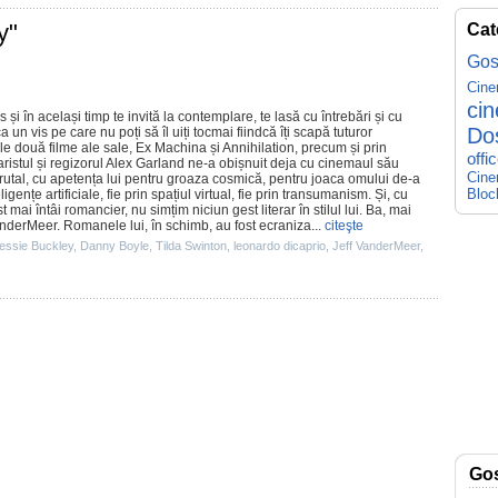
y"
Cat
Gos
Cin
ci
 și în același timp te invită la contemplare, te lasă cu întrebări și cu
Do
 un vis pe care nu poți să îl uiți tocmai fiindcă îți scapă tuturor
cele două
filme
ale sale,
Ex Machina
și
Annihilation
, precum și prin
offi
ristul și regizorul
Alex Garland
ne-a obișnuit deja cu cinemaul său
Cine
 brutal, cu apetența lui pentru groaza cosmică, pentru joaca omului de-a
Bloc
ligențe artificiale, fie prin spațiul virtual, fie prin transumanism. Și, cu
 mai întâi romancier, nu simțim niciun gest literar în stilul lui. Ba, mai
anderMeer
. Romanele lui, în schimb, au fost ecraniza...
citeşte
essie Buckley
,
Danny Boyle
,
Tilda Swinton
,
leonardo dicaprio
,
Jeff VanderMeer
,
Go