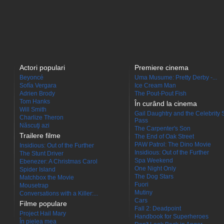
Actori populari
Premiere cinema
Beyoncé
Uma Musume: Pretty Derby -...
Sofía Vergara
Ice Cream Man
Adrien Brody
The Pout-Pout Fish
Tom Hanks
În curând la cinema
Will Smith
Gail Daughtry and the Celebrity 
Charlize Theron
Pass
Născuţi azi
The Carpenter's Son
Trailere filme
The End of Oak Street
PAW Patrol: The Dino Movie
Insidious: Out of the Further
Insidious: Out of the Further
The Stunt Driver
Spa Weekend
Ebenezer: A Christmas Carol
One Night Only
Spider Island
The Dog Stars
Matchbox the Movie
Fuori
Mousetrap
Mutiny
Conversations with a Killer:...
Cars
Filme populare
Fall 2: Deadpoint
Project Hail Mary
Handbook for Superheroes
În pielea mea