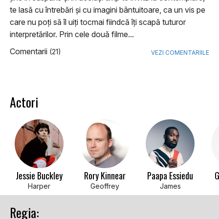
te lasă cu întrebări și cu imagini bântuitoare, ca un vis pe
care nu poți să îl uiți tocmai fiindcă îți scapă tuturor
interpretărilor. Prin cele două filme...
Comentarii
(21)
VEZI COMENTARIILE
Actori
Jessie Buckley
Rory Kinnear
Paapa Essiedu
G
Harper
Geoffrey
James
Regia: