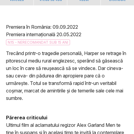
Premiera în România: 09.09.2022
Premiera internațională 20.05.2022
N15 - NERECOMANDAT SUB 15 ANI
Trecând printr-o tragedie personală, Harper se retrage în
pitorescul mediu rural englezesc, sperând să găsească
un loc în care să reuşească să se vindece. Dar cineva-
sau ceva- din pădurea din apropiere pare că o
urmăreşte. Totul se transformă rapid într-un veritabil
coşmar, marcat de amintirile şi de temerile sale cele mai
sumbre.
Părerea criticului
Ultimul film al aclamatului regizor Alex Garland Men te
ține în suspans și în același timp te invită la contemplare,