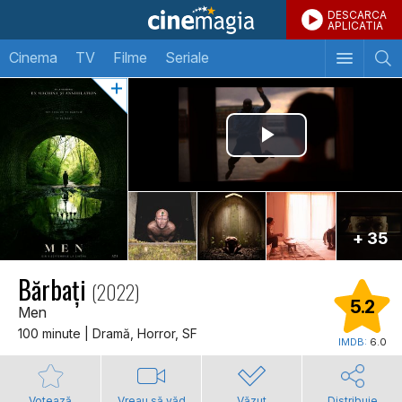
DESCARCA
APLICATIA
Cinema
TV
Filme
Seriale
+ 35
Bărbați
(2022)
5.2
Men
100 minute | Dramă, Horror, SF
IMDB:
6.0
Votează
Vreau să văd
Văzut
Distribuie