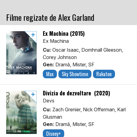
Filme regizate de Alex Garland
Ex Machina (2015)
Ex Machina
Cu:
Oscar Isaac, Domhnall Gleeson,
Corey Johnson
Gen:
Dramă, Mister, SF
Max
Sky Showtime
Rakuten
Divizia de dezvoltare (2020)
Devs
Cu:
Zach Grenier, Nick Offerman, Karl
Glusman
Gen:
Dramă, Mister, SF
Disney+