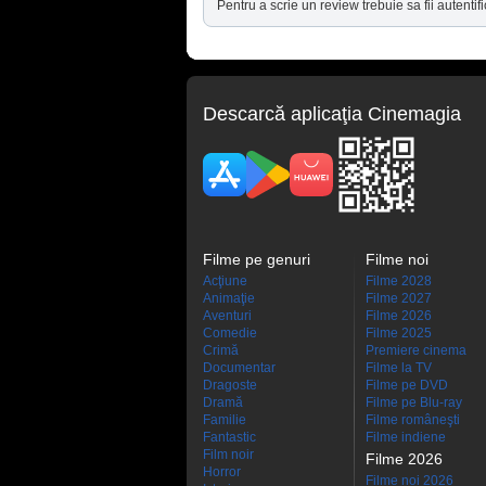
Pentru a scrie un review trebuie sa fii autentifi
Descarcă aplicaţia Cinemagia
Filme pe genuri
Filme noi
Acţiune
Filme 2028
Animaţie
Filme 2027
Aventuri
Filme 2026
Comedie
Filme 2025
Crimă
Premiere cinema
Documentar
Filme la TV
Dragoste
Filme pe DVD
Dramă
Filme pe Blu-ray
Familie
Filme româneşti
Fantastic
Filme indiene
Film noir
Filme 2026
Horror
Filme noi 2026