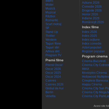
Istoric
Actiune 2026
Mister
Comedie 2026
Muzică
Dragoste 2026
Muzical
Horror 2026
Război
Indiene 2026
Romantic
Româneşti 2026
Scurt metraj
Index filme
SF
Stand Up
Index 2026
Thriller
Index 2025
Western
Index acţiune
Taguri filme
Index comedie
Taguri stiri
Actori populari
Arhiva stiri
Regizori populari
Program TV
Program cinema
Premii filme
Cinema Bucuresti
Premii Oscar
Cinema City Cotroc
Oscar 2026
IMAX
Oscar 2025
Movieplex Cinema
Oscar 2024
Hollywood Multiplex
Cannes
Cineplexx Baneasa
Cannes 2026
Happy Cinema
Globul de Aur
Cinema City Sun Pl
Berlin
Cinema City Mega M
Venetia
Cinema City ParkLa
Acest site fo