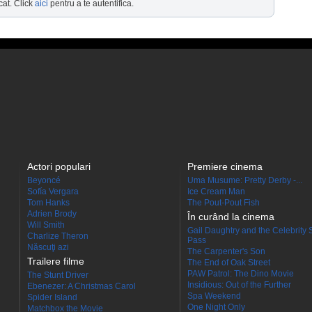
cat. Click
aici
pentru a te autentifica.
Actori populari
Premiere cinema
Beyoncé
Uma Musume: Pretty Derby -...
Sofía Vergara
Ice Cream Man
Tom Hanks
The Pout-Pout Fish
Adrien Brody
În curând la cinema
Will Smith
Gail Daughtry and the Celebrity 
Charlize Theron
Pass
Născuţi azi
The Carpenter's Son
Trailere filme
The End of Oak Street
PAW Patrol: The Dino Movie
The Stunt Driver
Insidious: Out of the Further
Ebenezer: A Christmas Carol
Spa Weekend
Spider Island
One Night Only
Matchbox the Movie