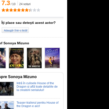
7.3
/
10
24
voturi
Îţi place sau deteşti acest actor?
Adaugă-l într-o listă!
of Sonoya Mizuno
spre Sonoya Mizuno
Intră în culisele House of the
Dragon și află toate detaliile de
la creatorii serialului!
Teaser-trailerul pentru House of
the Dragon e aici!