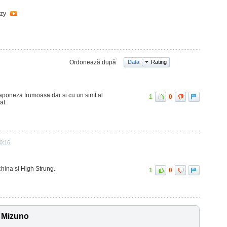
zzy
Ordonează după
Data
Rating
aponeza frumoasa dar si cu un simt al
1
0
at
0:16
achina si High Strung.
1
0
 Mizuno