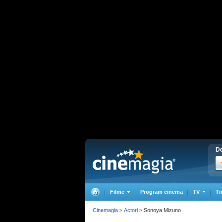
De
Filme
Program cinema
TV
Ti
Cinemagia
Actori
Sonoya Mizuno
>
>