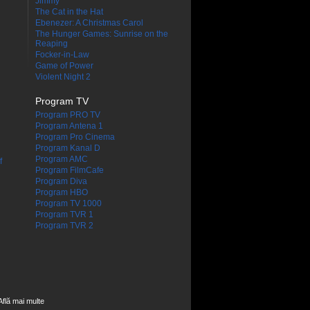
Jimmy
The Cat in the Hat
Ebenezer: A Christmas Carol
The Hunger Games: Sunrise on the
Reaping
Focker-in-Law
Game of Power
Violent Night 2
Program TV
Program PRO TV
Program Antena 1
Program Pro Cinema
Program Kanal D
Program AMC
f
Program FilmCafe
Program Diva
Program HBO
Program TV 1000
Program TVR 1
Program TVR 2
Află mai multe