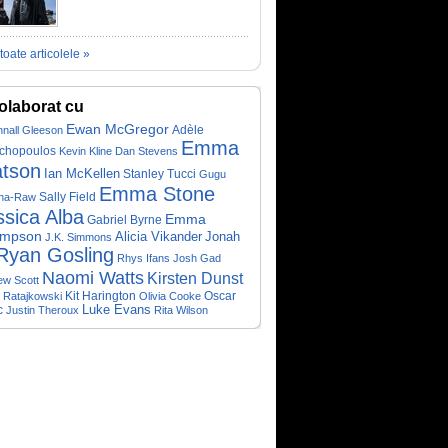
toate articolele »
olaborat cu
Ewan McGregor
Adèle
nall Gleeson
Emma
chopoulos
Kevin Kline
Dan Stevens
tson
Ian McKellen
Stanley Tucci
Gugu
Emma Stone
Sally Field
ha-Raw
ssica Alba
Emma
Gabriel Byrne
mpson
Alicia Vikander
Jonah
J.K. Simmons
Ryan Gosling
Rhys Ifans
Josh Gad
Naomi Watts
Kirsten Dunst
ew Scott
Kit Harington
Oscar
 Ratajkowski
Olivia Cooke
c
Luke Evans
Justin Theroux
Rita Wilson