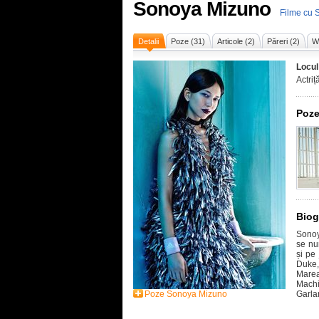
Sonoya Mizuno
Filme cu 
Detalii
Poze (31)
Articole (2)
Păreri (2)
Wi
Locul
Actriț
Poze
Biog
Sonoy
se nu
și pe
Duke,
Marea
Machi
Poze Sonoya Mizuno
Garla