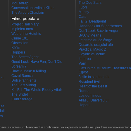
The Dog Stars
Mousetrap
Fuori
Conversations with a Killer:...
Mutiny
The Airport Chaplain
Cars
Filme populare
Fall 2: Deadpoint
Project Hail Mary
Handbook for Superheroes
În pielea mea
Don't Look Back in Anger
Wuthering Heights
By Any Means
Crime 101
Le crime du 3e étage
Obsession
Dosarele orașului alb
Kîzîm
Practical Magic 2
Hoppers
Coyote vs. Acme
The Secret Agent
Iertarea
Good Luck, Have Fun, Don't Die
Värn
Scream 7
Cats in the Museum: Treasures o
How to Make a Killing
Egypt
Cazul Samca
3 zile în septembrie
eni
Dolce far niente
Resident Evil
The Last Viking
Heart of the Beast
Kill Bill: The Whole Bloody Affair
Runner
The Bride!
Los domingos
Cold Storage
Atlasul Universului
Hopeu
aza
all
ke
losește cookie-uri. Navigând în continuare, vă exprimați acordul asupra folosirii cookie-urilor.