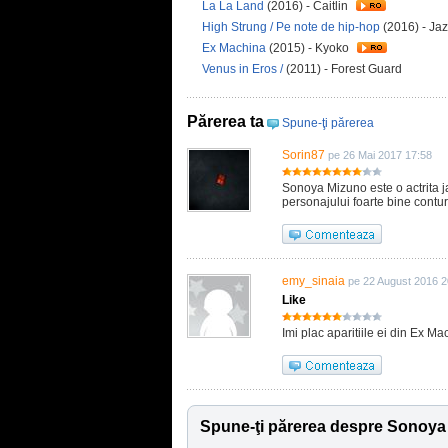
La La Land
(2016) - Caitlin
High Strung / Pe note de hip-hop
(2016) - Ja
Ex Machina
(2015) - Kyoko
Venus in Eros /
(2011) - Forest Guard
Părerea ta
Spune-ţi părerea
Sorin87
pe 26 Mai 2017 17:58
Sonoya Mizuno este o actrita j
personajului foarte bine contur
emy_sinaia
pe 22 August 2016 2
Like
Imi plac aparitiile ei din Ex M
Spune-ţi părerea despre Sonoya