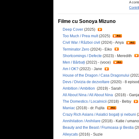
A cont
Contri
Filme cu Sonoya Mizuno
Deep Cover
(2025)
Too Much / Prea mult
(2025)
Civil War / Război civil
(2024) - Anya
Terminator Zero
(2024) - Eiko
Shortcomings / Defecte
(2023) - Meredith
Men / Bărbați
(2022) - (voce)
Am I OK?
(2022) - Jane
House of the Dragon / Casa Dragonului
(2022
Devs / Divizia de dezvoltare
(2020) - 8 episo
Ambition / Ambition
(2019) - Sarah
All About Nina / All About Nina
(2018) - Ganj
The Domestics / Localnicii
(2018) - Betsy
Maniac
(2018) - dr. Fujita
Crazy Rich Asians / Asiatici bogați și nebuni
(
Annihilation / Anihilare
(2018) - Katie / uman
Beauty and the Beast / Frumoasa şi Bestia
(2
Alleycats
(2016) - Suzie