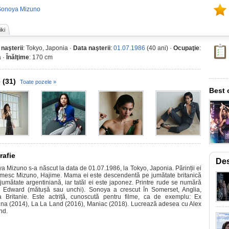
Sonoya Mizuno
ki
 naşterii
: Tokyo, Japonia ·
Data naşterii
:
01.07.1986
(40 ani) ·
Ocupaţie
:
ă ·
Înălţime
: 170 cm
 (31)
Toate pozele »
Best 
rafie
De
a Mizuno s-a născut la data de 01.07.1986, la Tokyo, Japonia. Părinții ei
mesc Mizuno, Hajime. Mama ei este descendentă pe jumătate britanică
 jumătate argentiniană, iar tatăl ei este japonez. Printre rude se numără
 Edward (mătușă sau unchi). Sonoya a crescut în Somerset, Anglia,
 Britanie. Este actriță, cunoscută pentru filme, ca de exemplu: Ex
na (2014), La La Land (2016), Maniac (2018). Lucrează adesea cu Alex
nd.