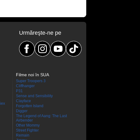
Urmăreşte-ne pe
Filme noi în SUA
Super Troopers 3
Cliffhanger
P31
Sense and Sensibility
Clayface
Sex
Forgotten Island
Digger
The Legend of Aang: The Last
Airbender
Other Mommy
Street Fighter
Remain