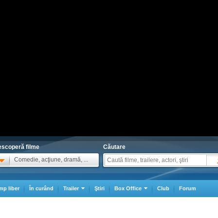
scoperă filme
Căutare
Comedie, acţiune, dramă, ...
mp liber
În curând
Trailer
Ştiri
Box Office
Club
Forum