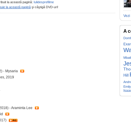
ribuit la această pagină:
Iulidesprefilme
buie la această pagină
şi câştigă DVD-uri!
Vezi 
A c
Domh
Exar
Wa
Mbat
Je
Tho
) - Mysaria
Hill
des, 2019
Andr
Emily
a
Isaa
2018) - Araminta Lee
oid
017)