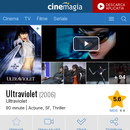
DESCARCA
APLICATIA
Cinema
TV
Filme
Seriale
+ 94
Ultraviolet
(2006)
5.6
Ultraviolet
90 minute | Acţiune, SF, Thriller
IMDB:
4.4
Votează
Vreau să văd
Văzut
Distribuie