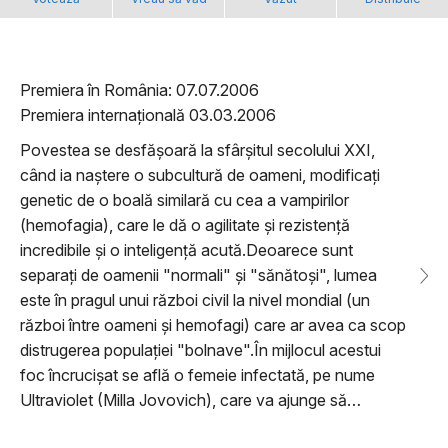
Premiera în România: 07.07.2006
Premiera internațională 03.03.2006
Povestea se desfășoară la sfârșitul secolului XXI,
când ia naștere o subcultură de oameni, modificați
genetic de o boală similară cu cea a vampirilor
(hemofagia), care le dă o agilitate și rezistență
incredibile și o inteligență acută.Deoarece sunt
separați de oamenii "normali" și "sănătoși", lumea
este în pragul unui război civil la nivel mondial (un
război între oameni și hemofagi) care ar avea ca scop
distrugerea populației "bolnave".În mijlocul acestui
foc încrucișat se află o femeie infectată, pe nume
Ultraviolet (Milla Jovovich), care va ajunge să…