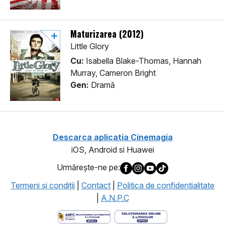
Maturizarea (2012)
Little Glory
Cu:
Isabella Blake-Thomas, Hannah
Murray, Cameron Bright
Gen:
Dramă
Descarca aplicatia Cinemagia
iOS, Android si Huawei
Urmăreşte-ne pe:
Termeni şi condiţii
|
Contact
|
Politica de confidentialitate
|
A.N.P.C