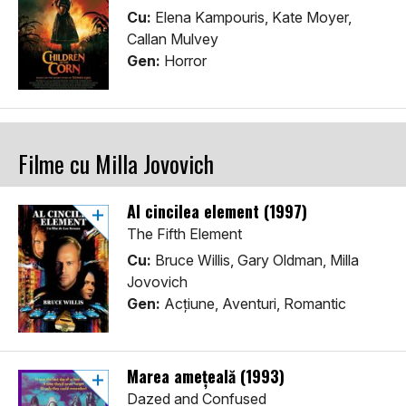
Cu:
Elena Kampouris, Kate Moyer,
Callan Mulvey
Gen:
Horror
Filme cu Milla Jovovich
Al cincilea element (1997)
The Fifth Element
Cu:
Bruce Willis, Gary Oldman, Milla
Jovovich
Gen:
Acţiune, Aventuri, Romantic
Marea amețeală (1993)
Dazed and Confused