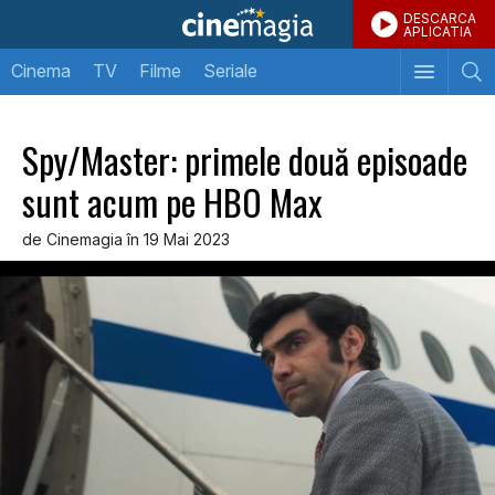
DESCARCA
APLICATIA
Cinema
TV
Filme
Seriale
Spy/Master: primele două episoade
sunt acum pe HBO Max
de Cinemagia în 19 Mai 2023