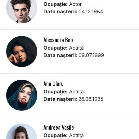
Ocupație:
Actor
Data nașterii:
04.12.1984
Alexandra Bob
Ocupație:
Actriță
Data nașterii:
09.07.1999
Ana Ularu
Ocupație:
Actriță
Data nașterii:
26.06.1985
Andreea Vasile
Ocupație:
Actriță