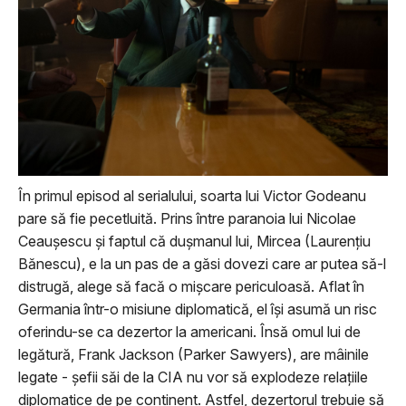
În primul episod al serialului, soarta lui Victor Godeanu
pare să fie pecetluită. Prins între paranoia lui Nicolae
Ceaușescu și faptul că dușmanul lui, Mircea (Laurențiu
Bănescu), e la un pas de a găsi dovezi care ar putea să-l
distrugă, alege să facă o mișcare periculoasă. Aflat în
Germania într-o misiune diplomatică, el își asumă un risc
oferindu-se ca dezertor la americani. Însă omul lui de
legătură, Frank Jackson (Parker Sawyers), are mâinile
legate - șefii săi de la CIA nu vor să explodeze relațiile
diplomatice de pe continent. Astfel, dezertorul trebuie să