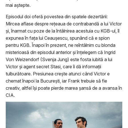
mai aștepte.
Episodul doi oferă povestea din spatele dezertării:
Mircea aflase despre rețeaua de contrabandă a lui Victor
și, înarmat cu poze de la întâlnirea acestuia cu KGB-ul, îl
expunea în fața lui Ceaușescu, spunând că e spion
pentru KGB. Înapoi în prezent, ne reîntâlnim cu blonda
misterioasă din episodul anterior și înțelegem că Ingrid
Von Weizendorf (Svenja Jung) este fosta iubită a lui
Victor și agent secret Stasi, care îi dă informații
tulburătoare. Presiunea crește atunci când Victor e
chemat înapoi la București, iar Frank trebuie să fie
creativ, altfel își poate pierde marea șansă de a avansa în
CIA.