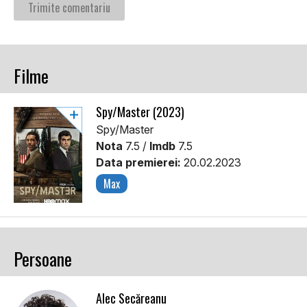
Filme
Spy/Master (2023)
Spy/Master
Nota
7.5 /
Imdb
7.5
Data premierei:
20.02.2023
Max
Persoane
Alec Secăreanu