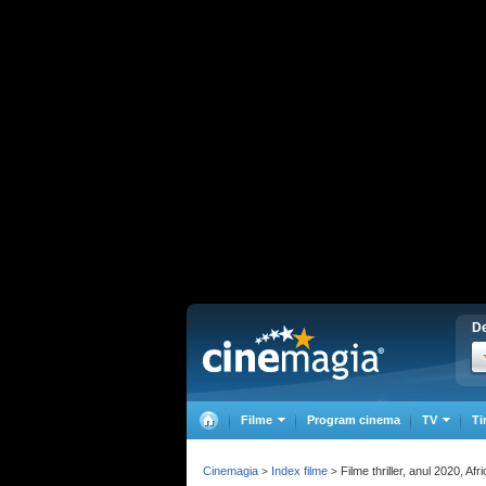
De
Filme
Program cinema
TV
Ti
Cinemagia
Index filme
Filme thriller, anul 2020, Af
>
>