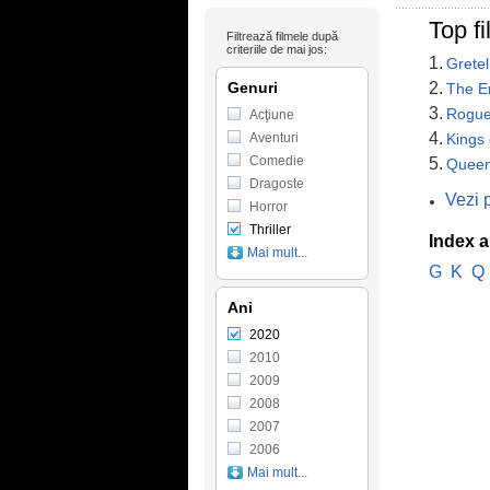
Top fi
Filtrează filmele după
criteriile de mai jos:
1.
Gretel
Genuri
2.
The E
3.
Rogue
Acţiune
4.
Aventuri
Kings 
Comedie
5.
Queen
Dragoste
Vezi p
Horror
Thriller
Index a
Mai mult...
G
K
Q
Ani
2020
2010
2009
2008
2007
2006
Mai mult...