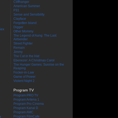
Cliffhanger
American Summer
P31
Sense and Sensibility
Clayface
Forgotten Island
Digger
Sex
Other Mommy
The Legend of Aang: The Last
Airbender
Street Fighter
Remain
Jimmy
The Cat in the Hat
Ebenezer: A Christmas Carol
The Hunger Games: Sunrise on the
Reaping
Focker-in-Law
Game of Power
Violent Night 2
Program TV
Program PRO TV
Program Antena 1
Program Pro Cinema
Program Kanal D
Program AMC
Program FilmCafe
f