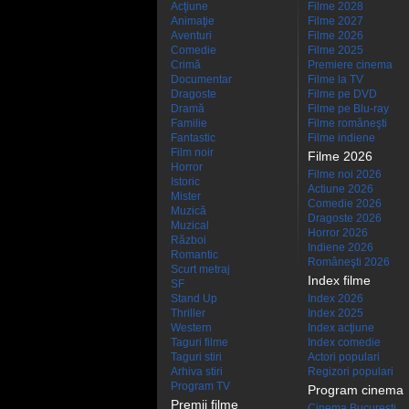
Acţiune
Filme 2028
Animaţie
Filme 2027
Aventuri
Filme 2026
Comedie
Filme 2025
Crimă
Premiere cinema
Documentar
Filme la TV
Dragoste
Filme pe DVD
Dramă
Filme pe Blu-ray
Familie
Filme româneşti
Fantastic
Filme indiene
Film noir
Filme 2026
Horror
Filme noi 2026
Istoric
Actiune 2026
Mister
Comedie 2026
Muzică
Dragoste 2026
Muzical
Horror 2026
Război
Indiene 2026
Romantic
Româneşti 2026
Scurt metraj
Index filme
SF
Stand Up
Index 2026
Thriller
Index 2025
Western
Index acţiune
Taguri filme
Index comedie
Taguri stiri
Actori populari
Arhiva stiri
Regizori populari
Program TV
Program cinema
Premii filme
Cinema Bucuresti