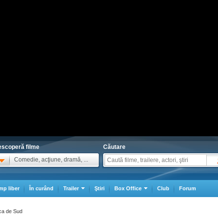
scoperă filme
Căutare
Comedie, acţiune, dramă, ...
mp liber
În curând
Trailer
Ştiri
Box Office
Club
Forum
rica de Sud