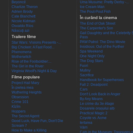
Beyoncé
Uma Musume: Pretty Derby -...
Charlize Theron
Ice Cream Man
Adrien Brody
The Pout-Pout Fish
Cate Blanchett
În curând la cinema
Nicole Kidman
The End of Oak Street
Osvaldo Ríos
The Carpenter's Son
Născuţi azi
Gail Daughtry and the Celebrity 
Trailere filme
Pass
PAW Patrol: The Dino Movie
Star Wars: Visions Presents -...
Insidious: Out of the Further
Big Chicken: A Fast Food...
Spa Weekend
Phenomena
One Night Only
Motherwitch
The Dog Stars
Rise of the Footsoldier:...
Fuori
The Girl in the River
Mutiny
Virginia Woolf's Night & Day
Sacrifice
Filme populare
Handbook for Superheroes
Project Hail Mary
Fall 2: Deadpoint
În pielea mea
Cars
Wuthering Heights
Don't Look Back in Anger
Obsession
By Any Means
Crime 101
Le crime du 3e étage
Kîzîm
Dosarele orașului alb
Hoppers
Practical Magic 2
The Secret Agent
Coyote vs. Acme
Good Luck, Have Fun, Don't Die
Iertarea
Scream 7
Värn
How to Make a Killing
Cats in the Museum: Treasures o