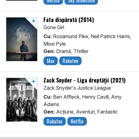
Netflix
Sky Showtime
Fata dispărută (2014)
Gone Girl
Cu:
Rosamund Pike, Neil Patrick Harris,
Missi Pyle
Gen:
Dramă, Thriller
Max
Rakuten
Zack Snyder - Liga dreptății (2021)
Zack Snyder's Justice League
Cu:
Ben Affleck, Henry Cavill, Amy
Adams
Gen:
Acţiune, Aventuri, Fantastic
Rakuten
Netflix