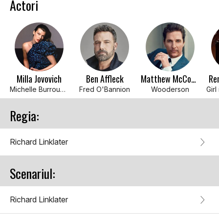
Actori
Milla Jovovich
Ben Affleck
Matthew McConaughey
Re
Michelle Burroughs
Fred O'Bannion
Wooderson
Regia:
Richard Linklater
Scenariul:
Richard Linklater