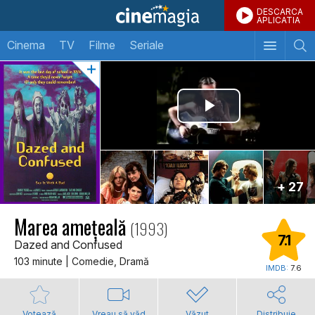
DESCARCA
APLICATIA
Cinema
TV
Filme
Seriale
+ 27
Marea amețeală
(1993)
7.1
Dazed and Confused
103 minute | Comedie, Dramă
IMDB:
7.6
Votează
Vreau să văd
Văzut
Distribuie