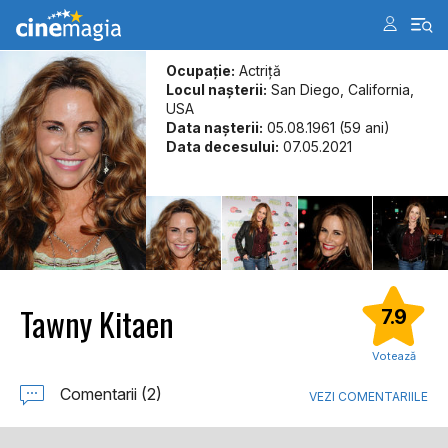
Ocupație:
Actriţă
Locul naşterii:
San Diego, California,
USA
Data naşterii:
05.08.1961 (59 ani)
Data decesului:
07.05.2021
Tawny Kitaen
7.9
Votează
Comentarii (2)
VEZI COMENTARIILE