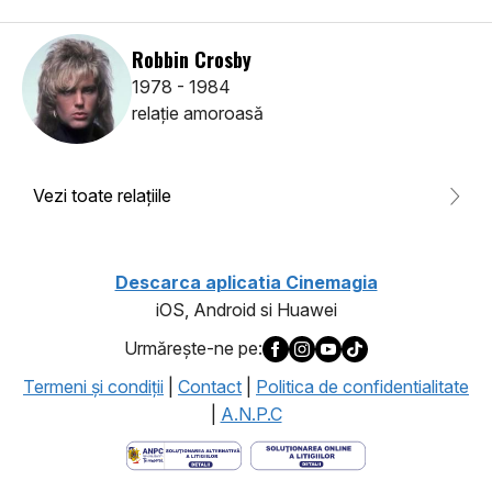
Robbin Crosby
1978 - 1984
relaţie amoroasă
Vezi toate relaţiile
Descarca aplicatia Cinemagia
iOS, Android si Huawei
Urmăreşte-ne pe:
Termeni şi condiţii
|
Contact
|
Politica de confidentialitate
|
A.N.P.C