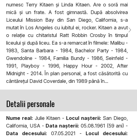
numesc Terry Kitaen și Linda Kitaen. Are o soră mai
mică și un frate. A fost gimnastă. După absolvirea
Liceului Mission Bay din San Diego, California, s-a
mutat în Los Angeles cu iubitul ei, rocker. Kitaen a avut
o relație cu chitaristul Ratt Robbin Crosby în timpul
liceului și după liceu. Ea s-a remarcat în filmele: Malibu -
1983, Santa Barbara - 1984, Bachelor Party - 1984,
Gwendoline - 1984, Familia Bundy - 1986, Seinfeld -
1991, Playboy - 1996, Happy Hour - 2002, After
Midnight - 2014. În plan personal, a fost căsătorită cu
cântărețul David Coverdale, din 1989 până în...
Detalii personale
Nume real:
Julie Kitaen -
Locul naşterii:
San Diego,
California, USA -
Data naşterii:
05.08.1961 (59 ani) -
Data decesului:
07.05.2021 -
Locul decesului: