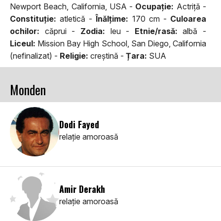
Newport Beach, California, USA -
Ocupaţie:
Actriţă -
Constituţie:
atletică -
Înălţime:
170 cm -
Culoarea
ochilor:
căprui -
Zodia:
leu -
Etnie/rasă:
albă -
Liceul:
Mission Bay High School, San Diego, California
(nefinalizat) -
Religie:
creştină -
Țara:
SUA
Monden
Dodi Fayed
relaţie amoroasă
Amir Derakh
relaţie amoroasă