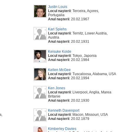
Justin Louis
Locul naşterii
: Terceira, Açores,
Portugalia
Anul naşterii
: 20.02.1967
Karl Spiehs
Locul naşterii
: Ternitz, Lower Austria,
Austria
Anul naşterii
: 20.02.1931
Keisuke Koide
Locul naşterii
: Tokyo, Japonia
Anul naşterii
: 20.02.1984
Kellen McGee
Locul naşterii
: Tuscaloosa, Alabama, USA
Anul naşterii
: 20.02.1994
Ken Jones
Locul naşterii
: Liverpool, Anglia, Marea
Britanie
Anul naşterii
: 20.02.1930
Kenneth Davenport
a,
Locul naşterii
: Macon, Missouri, USA
Anul naşterii
: 20.02.1879
Kimberley Davies