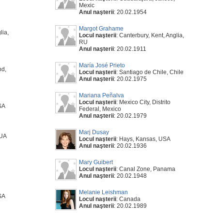
Mexic
Anul naşterii
: 20.02.1954
Margot Grahame
lia,
Locul naşterii
: Canterbury, Kent, Anglia,
RU
Anul naşterii
: 20.02.1911
María José Prieto
nd,
Locul naşterii
: Santiago de Chile, Chile
Anul naşterii
: 20.02.1975
Mariana Peñalva
Locul naşterii
: Mexico City, Distrito
SA
Federal, Mexico
Anul naşterii
: 20.02.1979
Marj Dusay
SUA
Locul naşterii
: Hays, Kansas, USA
Anul naşterii
: 20.02.1936
Mary Guibert
Locul naşterii
: Canal Zone, Panama
Anul naşterii
: 20.02.1948
Melanie Leishman
SA
Locul naşterii
: Canada
Anul naşterii
: 20.02.1989