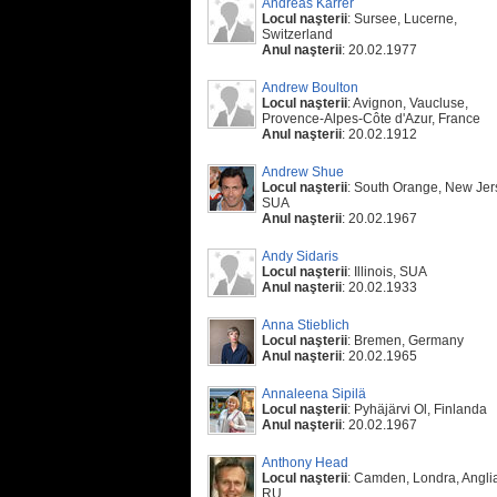
Andreas Karrer
Locul naşterii
: Sursee, Lucerne,
Switzerland
Anul naşterii
: 20.02.1977
Andrew Boulton
Locul naşterii
: Avignon, Vaucluse,
Provence-Alpes-Côte d'Azur, France
Anul naşterii
: 20.02.1912
Andrew Shue
Locul naşterii
: South Orange, New Jer
SUA
Anul naşterii
: 20.02.1967
Andy Sidaris
Locul naşterii
: Illinois, SUA
Anul naşterii
: 20.02.1933
Anna Stieblich
Locul naşterii
: Bremen, Germany
Anul naşterii
: 20.02.1965
Annaleena Sipilä
Locul naşterii
: Pyhäjärvi Ol, Finlanda
Anul naşterii
: 20.02.1967
Anthony Head
Locul naşterii
: Camden, Londra, Angli
RU