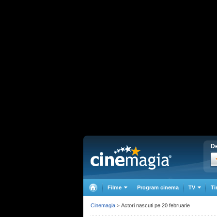
De
Filme
Program cinema
TV
Ti
Cinemagia
Actori nascuti pe 20 februarie
>