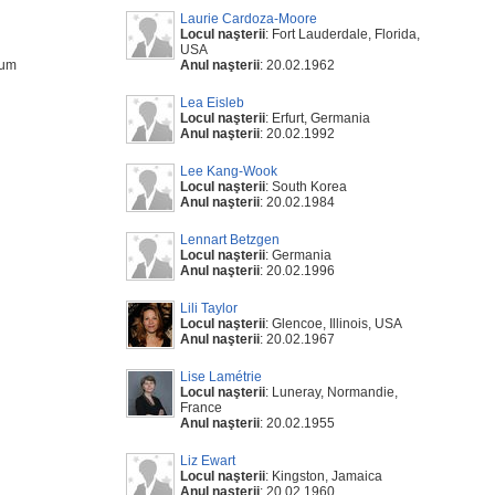
Laurie Cardoza-Moore
Locul naşterii
: Fort Lauderdale, Florida,
USA
cum
Anul naşterii
: 20.02.1962
Lea Eisleb
Locul naşterii
: Erfurt, Germania
Anul naşterii
: 20.02.1992
Lee Kang-Wook
Locul naşterii
: South Korea
Anul naşterii
: 20.02.1984
Lennart Betzgen
Locul naşterii
: Germania
Anul naşterii
: 20.02.1996
Lili Taylor
Locul naşterii
: Glencoe, Illinois, USA
Anul naşterii
: 20.02.1967
Lise Lamétrie
Locul naşterii
: Luneray, Normandie,
France
Anul naşterii
: 20.02.1955
Liz Ewart
Locul naşterii
: Kingston, Jamaica
Anul naşterii
: 20.02.1960