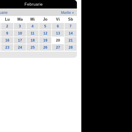
Februarie
uarie
Martie »
Lu
Ma
Mi
Jo
Vi
Sb
2
3
4
5
6
7
9
10
11
12
13
14
16
17
18
19
20
21
23
24
25
26
27
28