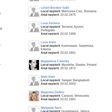
Lóránt Bocskor-Salló
Locul naşterii
: Miercurea-Ciuc, Romania
A
Anul naşterii
: 20.02.1975
Louis Ferreira
Locul naşterii
: Terceira, Açores,
UK
Portugalia
Anul naşterii
: 20.02.1966
Louis Kahn
,
Locul naşterii
: Kuressaare, Saaremaa,
Estonia
Anul naşterii
: 20.02.1901
Magdalena Cielecka
,
Locul naşterii
: Myszków, Slaskie, Poland
Anul naşterii
: 20.02.1972
Mahi Alam
Locul naşterii
: Tangail, Bangladesh
Anul naşterii
: 20.02.2003
Majandra Delfino
Locul naşterii
: Caracas, Venezuela
Anul naşterii
: 20.02.1981
Margarita Sanz
Locul naşterii
: Guadalajara, Jalisco,