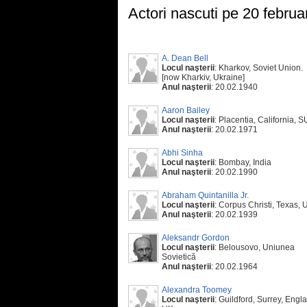
Actori nascuti pe 20 februa
A. Dean Bell
Locul naşterii
: Kharkov, Soviet Union.
[now Kharkiv, Ukraine]
Anul naşterii
: 20.02.1940
Aaron Bailey
Locul naşterii
: Placentia, California, 
Anul naşterii
: 20.02.1971
Abhi Sinha
Locul naşterii
: Bombay, India
Anul naşterii
: 20.02.1990
Abraham Quintanilla Jr.
Locul naşterii
: Corpus Christi, Texas,
Anul naşterii
: 20.02.1939
Aleksandr Gordon
Locul naşterii
: Belousovo, Uniunea
Sovietică
Anul naşterii
: 20.02.1964
Alexandra Toomey
Locul naşterii
: Guildford, Surrey, Engl