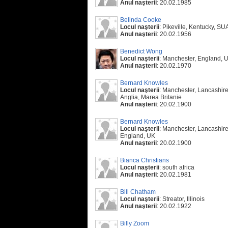
Anul naşterii
: 20.02.1985
Belinda Cooke
Locul naşterii
: Pikeville, Kentucky, SU
Anul naşterii
: 20.02.1956
Benedict Wong
Locul naşterii
: Manchester, England, 
Anul naşterii
: 20.02.1970
Bernard Knowles
Locul naşterii
: Manchester, Lancashire
Anglia, Marea Britanie
Anul naşterii
: 20.02.1900
Bernard Knowles
Locul naşterii
: Manchester, Lancashire
England, UK
Anul naşterii
: 20.02.1900
Bianca Christians
Locul naşterii
: south africa
Anul naşterii
: 20.02.1981
Bill Chatham
Locul naşterii
: Streator, Illinois
Anul naşterii
: 20.02.1922
Billy Zoom