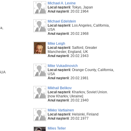
Michael A. Levine
Locul naşterii
: Tokyo, Japan
Anul naşterii
: 20.02.1964
Michael Edelstein
Locul naşterii
: Los Angeles, California,
ia,
USA
Anul naşterii
: 20.02.1968
Mike Leigh
Locul naşterii
: Salford, Greater
Manchester, England, UK
Anul naşterii
: 20.02.1943
Mike Vukadinovich
Locul naşterii
: Orange County, California,
 SUA
USA
Anul naşterii
: 20.02.1981
Mikhail Belikov
Locul naşterii
: Kharkov, Soviet Union.
[now Kharkiv, Ukraine]
Anul naşterii
: 20.02.1940
Mikko Vartiainen
Locul naşterii
: Helsinki, Finland
Anul naşterii
: 20.02.1977
Miles Teller