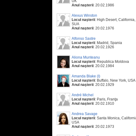
UK
Anul naşterii
: 20.02.1986
Alexus Winston
Locul naşterii
: High Desert, California,
SUA
Anul naşterii
: 20.02.1976
Alfonso Sastre
Locul naşterii
: Madrid, Spania
Anul naşterii
: 20.02.1926
Aliona Munteanu
Locul naşterii
: Republica Moldova
Anul naşterii
: 20.02.1984
Amanda Blake (I)
Locul naşterii
: Buffalo, New York, USA
Anul naşterii
: 20.02.1929
André Michel
Locul naşterii
: Paris, Franţa
Anul naşterii
: 20.02.1910
Andrea Savage
Locul naşterii
: Santa Monica, Californi
USA
Anul naşterii
: 20.02.1973