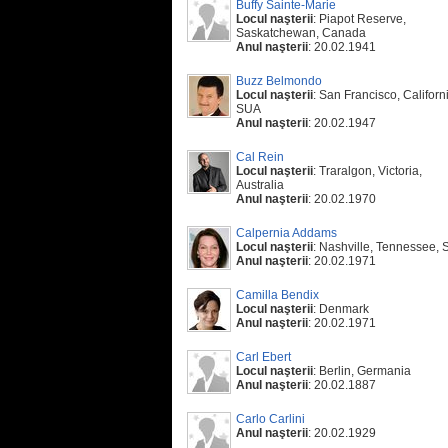
Buffy Sainte-Marie
Locul naşterii
: Piapot Reserve,
Saskatchewan, Canada
Anul naşterii
: 20.02.1941
Buzz Belmondo
Locul naşterii
: San Francisco, Californ
SUA
Anul naşterii
: 20.02.1947
Cal Rein
Locul naşterii
: Traralgon, Victoria,
Australia
Anul naşterii
: 20.02.1970
Calpernia Addams
Locul naşterii
: Nashville, Tennessee,
Anul naşterii
: 20.02.1971
Camilla Bendix
Locul naşterii
: Denmark
Anul naşterii
: 20.02.1971
Carl Ebert
Locul naşterii
: Berlin, Germania
Anul naşterii
: 20.02.1887
Carlo Carlini
Anul naşterii
: 20.02.1929