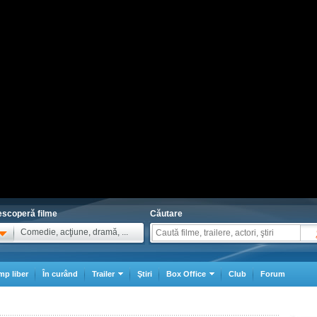
scoperă filme
Căutare
Comedie, acţiune, dramă, ...
mp liber
În curând
Trailer
Ştiri
Box Office
Club
Forum