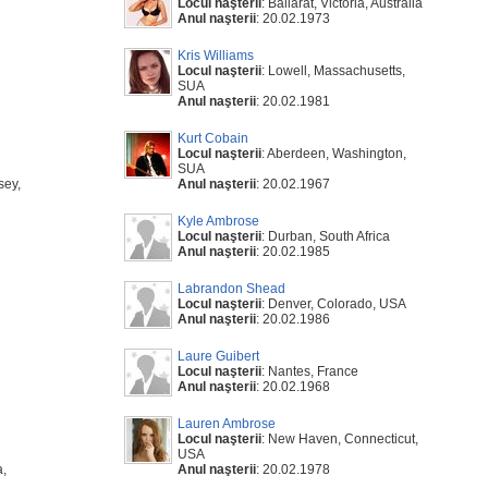
Locul naşterii
: Ballarat, Victoria, Australia
Anul naşterii
: 20.02.1973
Kris Williams
Locul naşterii
: Lowell, Massachusetts,
SUA
Anul naşterii
: 20.02.1981
Kurt Cobain
Locul naşterii
: Aberdeen, Washington,
SUA
sey,
Anul naşterii
: 20.02.1967
Kyle Ambrose
Locul naşterii
: Durban, South Africa
Anul naşterii
: 20.02.1985
Labrandon Shead
Locul naşterii
: Denver, Colorado, USA
Anul naşterii
: 20.02.1986
Laure Guibert
Locul naşterii
: Nantes, France
Anul naşterii
: 20.02.1968
Lauren Ambrose
Locul naşterii
: New Haven, Connecticut,
USA
a,
Anul naşterii
: 20.02.1978