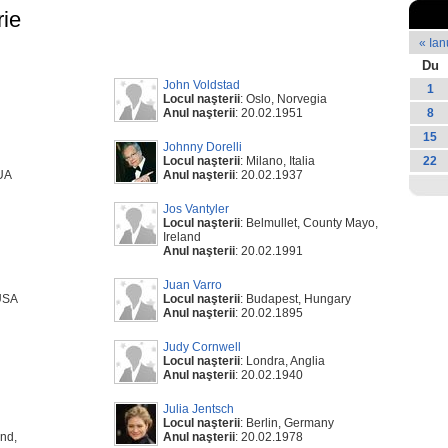
rie
« Ian
Du
John Voldstad
1
Locul naşterii
: Oslo, Norvegia
Anul naşterii
: 20.02.1951
8
15
Johnny Dorelli
Locul naşterii
: Milano, Italia
22
SUA
Anul naşterii
: 20.02.1937
Jos Vantyler
Locul naşterii
: Belmullet, County Mayo,
Ireland
Anul naşterii
: 20.02.1991
Juan Varro
 USA
Locul naşterii
: Budapest, Hungary
Anul naşterii
: 20.02.1895
Judy Cornwell
Locul naşterii
: Londra, Anglia
Anul naşterii
: 20.02.1940
Julia Jentsch
Locul naşterii
: Berlin, Germany
and,
Anul naşterii
: 20.02.1978