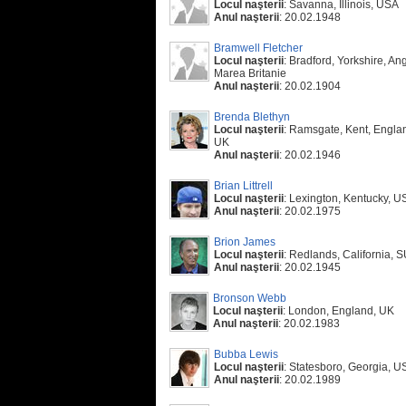
Locul naşterii
: Savanna, Illinois, USA
Anul naşterii
: 20.02.1948
Bramwell Fletcher
Locul naşterii
: Bradford, Yorkshire, Ang
Marea Britanie
Anul naşterii
: 20.02.1904
Brenda Blethyn
Locul naşterii
: Ramsgate, Kent, Engla
UK
Anul naşterii
: 20.02.1946
Brian Littrell
Locul naşterii
: Lexington, Kentucky, U
Anul naşterii
: 20.02.1975
Brion James
Locul naşterii
: Redlands, California, 
Anul naşterii
: 20.02.1945
Bronson Webb
Locul naşterii
: London, England, UK
Anul naşterii
: 20.02.1983
Bubba Lewis
Locul naşterii
: Statesboro, Georgia, U
Anul naşterii
: 20.02.1989