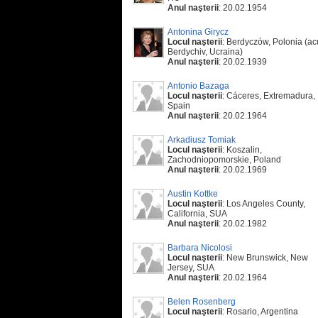
Anul naşterii
: 20.02.1954
Antonina Girycz
Locul naşterii
: Berdyczów, Polonia (a
Berdychiv, Ucraina)
Anul naşterii
: 20.02.1939
Antonio Bazaga
Locul naşterii
: Cáceres, Extremadura,
Spain
Anul naşterii
: 20.02.1964
Arkadiusz Tomiak
Locul naşterii
: Koszalin,
Zachodniopomorskie, Poland
Anul naşterii
: 20.02.1969
Austin Kottke
Locul naşterii
: Los Angeles County,
California, SUA
Anul naşterii
: 20.02.1982
Barbara Nicolosi
Locul naşterii
: New Brunswick, New
Jersey, SUA
Anul naşterii
: 20.02.1964
Belen Rosenberg
Locul naşterii
: Rosario, Argentina