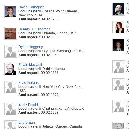
P
David Gallagher
L
Locul naşterii
: College Point, Queens,
A
New York, SUA
Anul naşterii
: 09.02.1985
R
L
Dennis D.T. Thomas
A
Locul naşterii
: Orlando, Florida, USA
Anul naşterii
: 09.02.1951
R
L
Dylan Haggerty
U
Locul naşterii
: Olympia, Washington, USA
A
Anul naşterii
: 09.02.1969
R
Edwin Maxwell
L
Locul naşterii
: Dublin, Irlanda
A
Anul naşterii
: 09.02.1886
R
Elvis Perkins
L
Locul naşterii
: New York City, New York,
U
USA
A
Anul naşterii
: 09.02.1976
R
Emily Knight
L
Locul naşterii
: Chatham, Kent, Anglia, UK
U
Anul naşterii
: 09.02.1998
A
Eric Braun
R
Locul naşterii
: Joliette, Québec, Canada
L