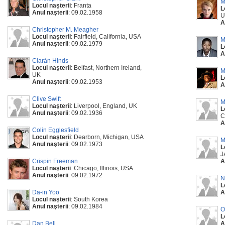
M
Locul naşterii
: Franta
L
Anul naşterii
: 09.02.1958
U
A
Christopher M. Meagher
Locul naşterii
: Fairfield, California, USA
M
Anul naşterii
: 09.02.1979
L
A
Ciarán Hinds
Locul naşterii
: Belfast, Northern Ireland,
M
UK
L
Anul naşterii
: 09.02.1953
A
Clive Swift
M
Locul naşterii
: Liverpool, England, UK
L
Anul naşterii
: 09.02.1936
C
A
Colin Egglesfield
Locul naşterii
: Dearborn, Michigan, USA
M
Anul naşterii
: 09.02.1973
L
J
Crispin Freeman
A
Locul naşterii
: Chicago, Illinois, USA
Anul naşterii
: 09.02.1972
N
L
Da-in Yoo
A
Locul naşterii
: South Korea
Anul naşterii
: 09.02.1984
O
L
Dan Bell
A