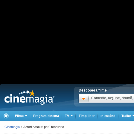
Descoperă filme
Comedie, acţiune, dramă, .
Filme
Program cinema
TV
Timp liber
În curând
Trailer
Cinemagia
Actori nascuti pe 9 februarie
>