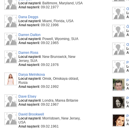
Locul naşterii
: Baltimore, Maryland, USA
Anul naşterii
: 09.02.1977
O
L
Dana Deggs
A
Locul naşterii
: Miami, Florida, USA
Anul naşterii
: 09.02.1996
Ó
L
Darren Dalton
A
Locul naşterii
: Powell, Wyoming, SUA
Anul naşterii
: 09.02.1965
O
L
Darren Ross
A
Locul naşterii
: New Brunswick, New
Jersey, SUA
P
Anul naşterii
: 09.02.1976
L
A
Darya Melnikova
Locul naşterii
: Omsk, Omskaya oblast,
P
Rusia
L
Anul naşterii
: 09.02.1992
A
Dave Elsey
P
Locul naşterii
: Londra, Marea Britanie
L
Anul naşterii
: 09.02.1967
A
David Brookwell
P
Locul naşterii
: Morristown, New Jersey,
L
USA
A
Anul naşterii
: 09.02.1961