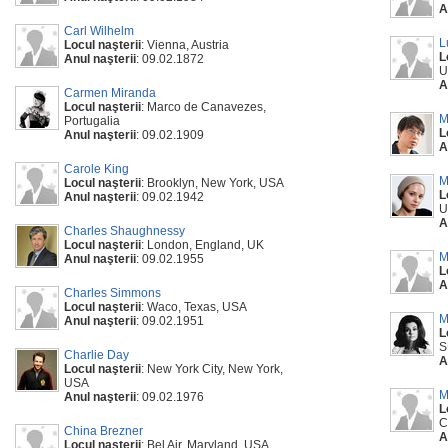
A
Carl Wilhelm
L
Locul naşterii
: Vienna, Austria
L
Anul naşterii
: 09.02.1872
U
A
Carmen Miranda
Locul naşterii
: Marco de Canavezes,
M
Portugalia
L
Anul naşterii
: 09.02.1909
A
Carole King
M
Locul naşterii
: Brooklyn, New York, USA
L
Anul naşterii
: 09.02.1942
U
A
Charles Shaughnessy
Locul naşterii
: London, England, UK
M
Anul naşterii
: 09.02.1955
L
A
Charles Simmons
Locul naşterii
: Waco, Texas, USA
M
Anul naşterii
: 09.02.1951
L
S
Charlie Day
A
Locul naşterii
: New York City, New York,
USA
M
Anul naşterii
: 09.02.1976
L
C
China Brezner
A
Locul naşterii
: Bel Air, Maryland, USA