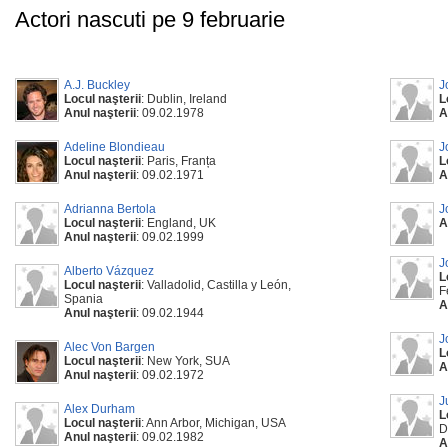
Actori nascuti pe 9 februarie
A.J. Buckley
J
Locul naşterii
: Dublin, Ireland
L
Anul naşterii
: 09.02.1978
A
Adeline Blondieau
J
Locul naşterii
: Paris, Franța
L
Anul naşterii
: 09.02.1971
A
Adrianna Bertola
J
Locul naşterii
: England, UK
A
Anul naşterii
: 09.02.1999
J
Alberto Vázquez
L
Locul naşterii
: Valladolid, Castilla y León,
F
Spania
A
Anul naşterii
: 09.02.1944
J
Alec Von Bargen
L
Locul naşterii
: New York, SUA
A
Anul naşterii
: 09.02.1972
J
Alex Durham
L
Locul naşterii
: Ann Arbor, Michigan, USA
D
Anul naşterii
: 09.02.1982
A