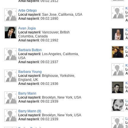
Anul naşterii
: 09.02.1912
K
Artie Ortego
L
Locul naşterii
: San Jose, California, USA
P
Anul naşterii
: 09.02.1890
A
Avan Jogia
K
Locul naşterii
: Vancouver, British
L
Columbia, Canada
A
Anul naşterii
: 09.02.1992
K
Barbara Button
L
Locul naşterii
: Los Angeles, California,
A
USA
Anul naşterii
: 09.02.1937
K
L
Barbara Young
A
Locul naşterii
: Brighouse, Yorkshire,
England, UK
K
Anul naşterii
: 09.02.1936
L
A
Barry Mann
Locul naşterii
: Brooklyn, New York, USA
L
Anul naşterii
: 09.02.1939
L
A
Barry Mann (II)
Locul naşterii
: Brooklyn, New York, USA
L
Anul naşterii
: 09.02.1939
L
S