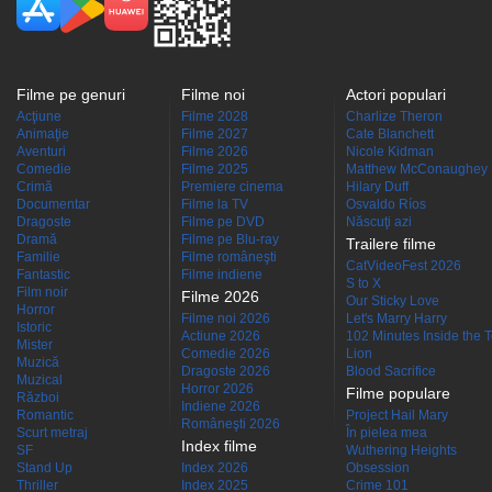
Filme pe genuri
Filme noi
Actori populari
Acţiune
Filme 2028
Charlize Theron
Animaţie
Filme 2027
Cate Blanchett
Aventuri
Filme 2026
Nicole Kidman
Comedie
Filme 2025
Matthew McConaughey
Crimă
Premiere cinema
Hilary Duff
Documentar
Filme la TV
Osvaldo Ríos
Dragoste
Filme pe DVD
Născuţi azi
Dramă
Filme pe Blu-ray
Trailere filme
Familie
Filme româneşti
CatVideoFest 2026
Fantastic
Filme indiene
S to X
Film noir
Filme 2026
Our Sticky Love
Horror
Filme noi 2026
Let's Marry Harry
Istoric
Actiune 2026
102 Minutes Inside the 
Mister
Comedie 2026
Lion
Muzică
Dragoste 2026
Blood Sacrifice
Muzical
Horror 2026
Filme populare
Război
Indiene 2026
Romantic
Project Hail Mary
Româneşti 2026
Scurt metraj
În pielea mea
Index filme
SF
Wuthering Heights
Stand Up
Index 2026
Obsession
Thriller
Index 2025
Crime 101