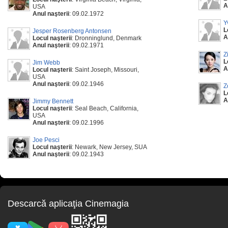
A
USA
Anul naşterii
: 09.02.1972
Y
L
Jesper Rosenberg Antonsen
A
Locul naşterii
: Dronninglund, Denmark
Anul naşterii
: 09.02.1971
Z
L
Jim Webb
A
Locul naşterii
: Saint Joseph, Missouri,
USA
Anul naşterii
: 09.02.1946
Z
L
A
Jimmy Bennett
Locul naşterii
: Seal Beach, California,
USA
Anul naşterii
: 09.02.1996
Joe Pesci
Locul naşterii
: Newark, New Jersey, SUA
Anul naşterii
: 09.02.1943
Descarcă aplicaţia Cinemagia