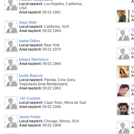
A
Locul naşterii
: Los Angeles, California,
USA
T
Anul naşterii
: 09.02.1981
L
A
Isaac Allan
Locul naşterii
: California, SUA
T
Anul naşterii
: 09.02.1964
L
A
Isabel Gillies
Locul naşterii
: New York
U
Anul naşterii
: 09.02.1970
L
A
Iuliana Stoenescu
Anul naşterii
: 09.02.1984
V
L
Izudin Bajrovic
A
Locul naşterii
: Pljevlja, Crna Gora,
Yugoslavia [now Montenegro]
V
Anul naşterii
: 09.02.1963
L
A
J.M. Coetzee
Locul naşterii
: Cape Town, Africa de Sud
V
Anul naşterii
: 09.02.1940
L
A
Jackie Fields
Locul naşterii
: Chicago, Illinois, SUA
V
Anul naşterii
: 09.02.1908
A