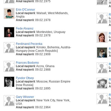
Anul naşterii
: 09.02.1975
M
A
Erin O'Connor
Locul naşterii
: Walsall, West Midlands,
R
Anglia
L
Anul naşterii
: 09.02.1978
S
A
Fede Alvarez
Locul naşterii
: Montevideo, Uruguay
R
Anul naşterii
: 09.02.1978
L
A
Ferdinand Pecenka
Locul naşterii
: Krnsko, Bohemia, Austria-
R
Hungary [now Czech Republic]
L
Anul naşterii
: 09.02.1908
A
Frances Bodomo
R
Locul naşterii
: Accra, Ghana
L
Anul naşterii
: 09.02.1988
A
Fyodor Otsep
R
Locul naşterii
: Moscow, Russian Empire
L
[now Russia]
A
Anul naşterii
: 09.02.1895
R
Gary Wissner
L
Locul naşterii
: New York City, New York,
S
USA
A
Anul naşterii
: 09.02.1964