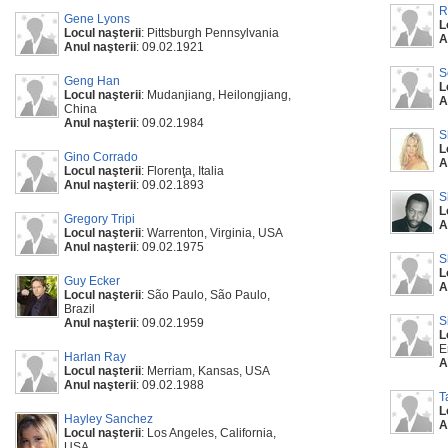
R
Gene Lyons
L
Locul naşterii
: Pittsburgh Pennsylvania
A
Anul naşterii
: 09.02.1921
S
Geng Han
L
Locul naşterii
: Mudanjiang, Heilongjiang,
A
China
Anul naşterii
: 09.02.1984
S
L
Gino Corrado
A
Locul naşterii
: Florenţa, Italia
Anul naşterii
: 09.02.1893
S
L
Gregory Tripi
A
Locul naşterii
: Warrenton, Virginia, USA
Anul naşterii
: 09.02.1975
S
L
Guy Ecker
A
Locul naşterii
: São Paulo, São Paulo,
Brazil
S
Anul naşterii
: 09.02.1959
L
E
Harlan Ray
A
Locul naşterii
: Merriam, Kansas, USA
Anul naşterii
: 09.02.1988
T
L
Hayley Sanchez
A
Locul naşterii
: Los Angeles, California,
USA