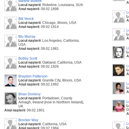
Bartine Burkett
A
Locul naşterii
: Robeline, Louisiana, SUA
Anul naşterii
: 09.02.1898
L
L
Bill Veeck
A
Locul naşterii
: Chicago, Illinois, USA
Anul naşterii
: 09.02.1914
L
L
Blu Murray
A
Locul naşterii
: Los Angeles, California,
USA
L
Anul naşterii
: 09.02.1981
L
A
Bobby Scott
Locul naşterii
: Oakland, California, USA
L
Anul naşterii
: 09.02.1926
L
A
Brayden Patterson
Locul naşterii
: Granite City, Illinois, USA
L
Anul naşterii
: 09.02.1992
L
A
Brian Donlevy
Locul naşterii
: Portadown, County
L
Armagh, Ireland [now in Northern Ireland],
L
UK
D
Anul naşterii
: 09.02.1901
A
Brocker Way
L
Locul naşterii
: California, USA
L
Anul naşterii
: 09.02.1984