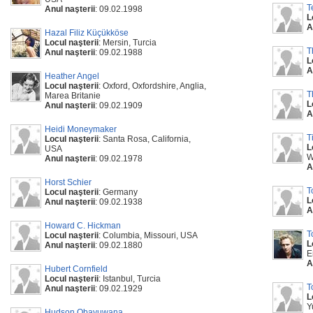
T
Anul naşterii
: 09.02.1998
L
A
Hazal Filiz Küçükköse
Locul naşterii
: Mersin, Turcia
T
Anul naşterii
: 09.02.1988
L
A
Heather Angel
Locul naşterii
: Oxford, Oxfordshire, Anglia,
T
Marea Britanie
L
Anul naşterii
: 09.02.1909
A
Heidi Moneymaker
T
Locul naşterii
: Santa Rosa, California,
L
USA
W
Anul naşterii
: 09.02.1978
A
Horst Schier
T
Locul naşterii
: Germany
L
Anul naşterii
: 09.02.1938
A
Howard C. Hickman
T
Locul naşterii
: Columbia, Missouri, USA
L
Anul naşterii
: 09.02.1880
E
A
Hubert Cornfield
Locul naşterii
: Istanbul, Turcia
T
Anul naşterii
: 09.02.1929
L
Y
Hudson Obayuwana