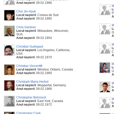
Anul naşterii
: 09.02.1986
M
L
Choi Jin-Hyuk
P
Locul naşterii
: Coreea de Sud
A
Anul naşterii
: 09.02.1985
M
Chris Gardner
L
Locul naşterii
: Milwaukee, Wisconsin,
G
SUA
A
Anul naşterii
: 09.02.1954
M
Christian Gudegast
L
Locul naşterii
: Los Angeles, California,
C
USA
A
Anul naşterii
: 09.02.1970
M
Christian Vincentttt
L
Locul naşterii
: Windsor, Ontario, Canada
U
Anul naşterii
: 09.02.1980
A
Christoph Maria Herbst
M
Locul naşterii
: Wuppertal, Germany
L
Anul naşterii
: 09.02.1966
A
Christopher Behnisch
M
Locul naşterii
: East York, Canada
L
Anul naşterii
: 09.02.1972
A
Christopher Clark