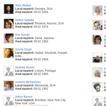
Alice Walker
J
Locul naşterii
: Georgia, SUA
L
Anul naşterii
: 09.02.1944
A
Amber Valletta
J
Locul naşterii
: Phoenix, Arizona, SUA
L
Anul naşterii
: 09.02.1974
A
Ami Suzuki
J
Locul naşterii
: Zama, Japonia
L
Anul naşterii
: 09.02.1982
U
A
Amrita Singh
Locul naşterii
: Hadali, Khushab, Punjab,
J
India
L
Anul naşterii
: 09.02.1958
A
Andreia Nunes
K
Locul naşterii
: Lisbon, Portugal
L
Anul naşterii
: 09.02.1985
A
Andrew Michaelson
K
Locul naşterii
: Minnesota, SUA
L
Anul naşterii
: 09.02.1992
A
Arthur Barron
K
Locul naşterii
: Brooklyn, New York City,
L
New York, USA
A