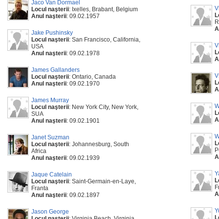
Jaco Van Dormael
V
Locul naşterii
: Ixelles, Brabant, Belgium
L
Anul naşterii
: 09.02.1957
R
A
Jake Pushinsky
Locul naşterii
: San Francisco, California,
V
USA
L
Anul naşterii
: 09.02.1978
A
James Gallanders
V
Locul naşterii
: Ontario, Canada
L
Anul naşterii
: 09.02.1970
A
James Murray
W
Locul naşterii
: New York City, New York,
L
SUA
A
Anul naşterii
: 09.02.1901
W
Janet Suzman
L
Locul naşterii
: Johannesburg, South
P
Africa
A
Anul naşterii
: 09.02.1939
Y
Jaque Catelain
L
Locul naşterii
: Saint-Germain-en-Laye,
F
Franta
A
Anul naşterii
: 09.02.1897
Y
Jason George
L
Locul naşterii
: Virginia Beach, Virginia,