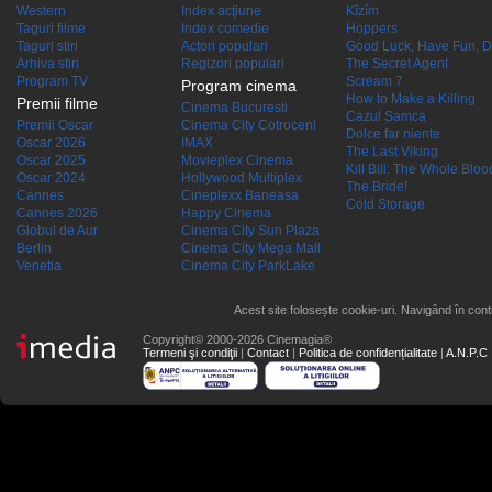
Western
Index acţiune
Kîzîm
Taguri filme
Index comedie
Hoppers
Taguri stiri
Actori populari
Good Luck, Have Fun, D
Arhiva stiri
Regizori populari
The Secret Agent
Program TV
Scream 7
Program cinema
How to Make a Killing
Premii filme
Cinema Bucuresti
Cazul Samca
Premii Oscar
Cinema City Cotroceni
Dolce far niente
Oscar 2026
IMAX
The Last Viking
Oscar 2025
Movieplex Cinema
Kill Bill: The Whole Blood
Oscar 2024
Hollywood Multiplex
The Bride!
Cannes
Cineplexx Baneasa
Cold Storage
Cannes 2026
Happy Cinema
Globul de Aur
Cinema City Sun Plaza
Berlin
Cinema City Mega Mall
Venetia
Cinema City ParkLake
Acest site folosește cookie-uri. Navigând în conti
Copyright© 2000-2026 Cinemagia®
Termeni şi condiţii
|
Contact
|
Politica de confidențialitate
|
A.N.P.C