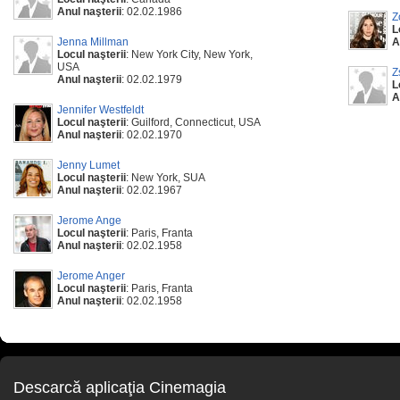
Anul naşterii
: 02.02.1986
Z
L
Jenna Millman
A
Locul naşterii
: New York City, New York,
USA
Z
Anul naşterii
: 02.02.1979
L
A
Jennifer Westfeldt
Locul naşterii
: Guilford, Connecticut, USA
Anul naşterii
: 02.02.1970
Jenny Lumet
Locul naşterii
: New York, SUA
Anul naşterii
: 02.02.1967
Jerome Ange
Locul naşterii
: Paris, Franta
Anul naşterii
: 02.02.1958
Jerome Anger
Locul naşterii
: Paris, Franta
Anul naşterii
: 02.02.1958
Descarcă aplicaţia Cinemagia