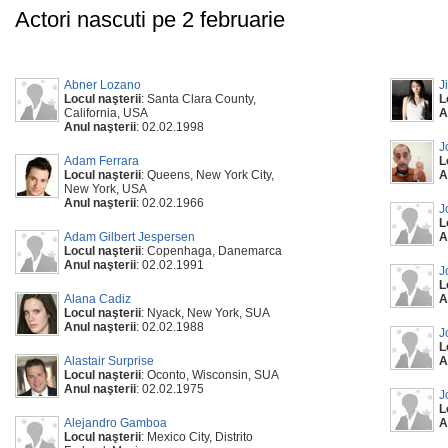
Actori nascuti pe 2 februarie
Abner Lozano
J
Locul naşterii
: Santa Clara County,
L
California, USA
A
Anul naşterii
: 02.02.1998
J
Adam Ferrara
L
Locul naşterii
: Queens, New York City,
A
New York, USA
Anul naşterii
: 02.02.1966
J
L
Adam Gilbert Jespersen
A
Locul naşterii
: Copenhaga, Danemarca
Anul naşterii
: 02.02.1991
J
L
Alana Cadiz
A
Locul naşterii
: Nyack, New York, SUA
Anul naşterii
: 02.02.1988
J
L
Alastair Surprise
A
Locul naşterii
: Oconto, Wisconsin, SUA
Anul naşterii
: 02.02.1975
J
L
Alejandro Gamboa
A
Locul naşterii
: Mexico City, Distrito