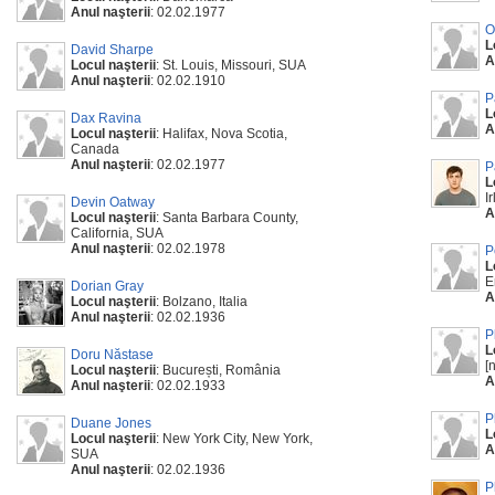
Anul naşterii
: 02.02.1977
O
L
David Sharpe
A
Locul naşterii
: St. Louis, Missouri, SUA
Anul naşterii
: 02.02.1910
P
L
Dax Ravina
A
Locul naşterii
: Halifax, Nova Scotia,
Canada
Anul naşterii
: 02.02.1977
P
L
I
Devin Oatway
A
Locul naşterii
: Santa Barbara County,
California, SUA
Anul naşterii
: 02.02.1978
P
L
E
Dorian Gray
A
Locul naşterii
: Bolzano, Italia
Anul naşterii
: 02.02.1936
P
L
Doru Năstase
[
Locul naşterii
: București, România
A
Anul naşterii
: 02.02.1933
P
Duane Jones
L
Locul naşterii
: New York City, New York,
A
SUA
Anul naşterii
: 02.02.1936
P