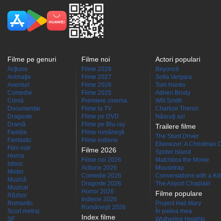
Filme pe genuri
Filme noi
Actori populari
Acţiune
Filme 2028
Beyoncé
Animaţie
Filme 2027
Sofía Vergara
Aventuri
Filme 2026
Tom Hanks
Comedie
Filme 2025
Adrien Brody
Crimă
Premiere cinema
Will Smith
Documentar
Filme la TV
Charlize Theron
Dragoste
Filme pe DVD
Născuţi azi
Dramă
Filme pe Blu-ray
Trailere filme
Familie
Filme româneşti
The Stunt Driver
Fantastic
Filme indiene
Ebenezer: A Christmas C
Film noir
Filme 2026
Spider Island
Horror
Filme noi 2026
Matchbox the Movie
Istoric
Actiune 2026
Mousetrap
Mister
Comedie 2026
Conversations with a Kille
Muzică
Dragoste 2026
The Airport Chaplain
Muzical
Horror 2026
Filme populare
Război
Indiene 2026
Romantic
Project Hail Mary
Româneşti 2026
Scurt metraj
În pielea mea
Index filme
SF
Wuthering Heights