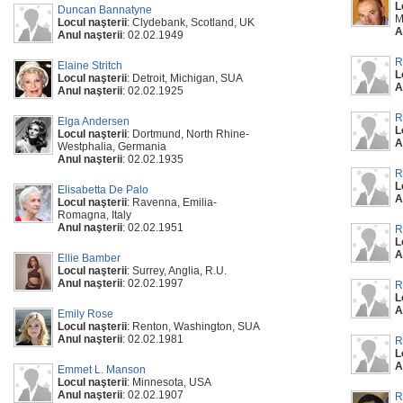
L
Duncan Bannatyne
M
Locul naşterii
: Clydebank, Scotland, UK
A
Anul naşterii
: 02.02.1949
R
Elaine Stritch
L
Locul naşterii
: Detroit, Michigan, SUA
A
Anul naşterii
: 02.02.1925
R
Elga Andersen
L
Locul naşterii
: Dortmund, North Rhine-
A
Westphalia, Germania
Anul naşterii
: 02.02.1935
R
L
Elisabetta De Palo
A
Locul naşterii
: Ravenna, Emilia-
Romagna, Italy
Anul naşterii
: 02.02.1951
R
L
A
Ellie Bamber
Locul naşterii
: Surrey, Anglia, R.U.
Anul naşterii
: 02.02.1997
R
L
A
Emily Rose
Locul naşterii
: Renton, Washington, SUA
Anul naşterii
: 02.02.1981
R
L
A
Emmet L. Manson
Locul naşterii
: Minnesota, USA
Anul naşterii
: 02.02.1907
R