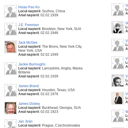
V
Hsiao Pao Ko
L
Locul naşterii
: Suzhou, China
A
Anul naşterii
: 02.02.1939
V
J.E. Freeman
L
Locul naşterii
: Brooklyn, New York, SUA
A
Anul naşterii
: 02.02.1946
V
Jack McGee
L
Locul naşterii
: The Bronx, New York City,
A
New York, USA
Anul naşterii
: 02.02.1949
V
L
Jackie Burroughs
A
Locul naşterii
: Lancashire, Anglia, Marea
Britanie
Anul naşterii
: 02.02.1939
V
L
A
James Brand
Locul naşterii
: Houston, Texas, USA
Anul naşterii
: 02.02.1976
V
L
A
James Dickey
Locul naşterii
: Buckhead, Georgia, SUA
Anul naşterii
: 02.02.1923
W
L
A
Jan Jirán
Locul naşterii
: Prague, Czechoslovakia