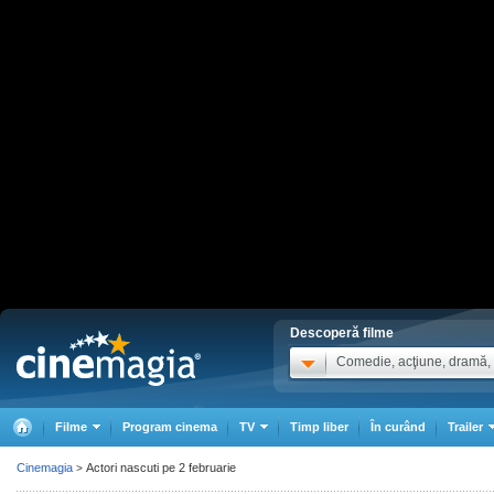
Descoperă filme
Comedie, acţiune, dramă, .
Filme
Program cinema
TV
Timp liber
În curând
Trailer
Cinemagia
Actori nascuti pe 2 februarie
>