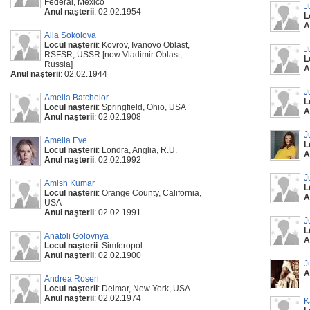
Federal, Mexico
J
Anul naşterii
: 02.02.1954
L
A
Alla Sokolova
Locul naşterii
: Kovrov, Ivanovo Oblast,
J
RSFSR, USSR [now Vladimir Oblast,
L
Russia]
A
Anul naşterii
: 02.02.1944
J
Amelia Batchelor
L
Locul naşterii
: Springfield, Ohio, USA
A
Anul naşterii
: 02.02.1908
J
Amelia Eve
L
Locul naşterii
: Londra, Anglia, R.U.
A
Anul naşterii
: 02.02.1992
J
Amish Kumar
L
Locul naşterii
: Orange County, California,
A
USA
Anul naşterii
: 02.02.1991
J
L
Anatoli Golovnya
A
Locul naşterii
: Simferopol
Anul naşterii
: 02.02.1900
J
A
Andrea Rosen
Locul naşterii
: Delmar, New York, USA
Anul naşterii
: 02.02.1974
K