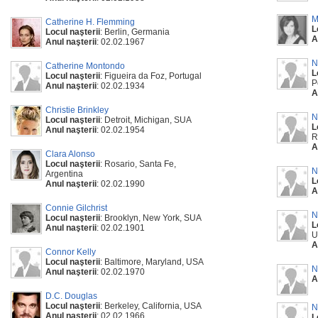
M
Catherine H. Flemming
L
Locul naşterii
: Berlin, Germania
A
Anul naşterii
: 02.02.1967
N
Catherine Montondo
L
Locul naşterii
: Figueira da Foz, Portugal
P
Anul naşterii
: 02.02.1934
A
Christie Brinkley
N
Locul naşterii
: Detroit, Michigan, SUA
L
Anul naşterii
: 02.02.1954
R
A
Clara Alonso
Locul naşterii
: Rosario, Santa Fe,
N
Argentina
L
Anul naşterii
: 02.02.1990
A
Connie Gilchrist
N
Locul naşterii
: Brooklyn, New York, SUA
L
Anul naşterii
: 02.02.1901
U
A
Connor Kelly
Locul naşterii
: Baltimore, Maryland, USA
N
Anul naşterii
: 02.02.1970
A
D.C. Douglas
Locul naşterii
: Berkeley, California, USA
N
Anul naşterii
: 02.02.1966
L