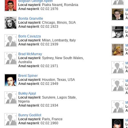
Bogdan George Apetri
Locul naşterii
: Piatra Neamț, România
Anul naşterii
: 02.02.1976
M
L
A
Bonita Granville
Locul naşterii
: Chicago, Illinois, SUA
Anul naşterii
: 02.02.1923
M
L
A
Boris Cavazza
Locul naşterii
: Milan, Lombardy, Italy
Anul naşterii
: 02.02.1939
M
L
A
Brad McMurray
Locul naşterii
: Sydney, New South Wales,
Australia
M
Anul naşterii
: 02.02.1971
L
A
Brent Spiner
Locul naşterii
: Houston, Texas, USA
M
Anul naşterii
: 02.02.1949
L
U
A
Bukky Ajayi
Locul naşterii
: Surulere, Lagos State,
Nigeria
M
Anul naşterii
: 02.02.1934
L
A
Bunny Godillot
Locul naşterii
: Paris, France
M
Anul naşterii
: 02.02.1960
L