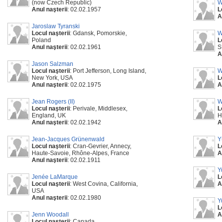
(now Czech Republic)
W
Anul naşterii
: 02.02.1957
L
A
Jaroslaw Tyranski
Locul naşterii
: Gdansk, Pomorskie,
W
Poland
L
Anul naşterii
: 02.02.1961
S
A
Jason Salzman
Locul naşterii
: Port Jefferson, Long Island,
W
New York, USA
L
Anul naşterii
: 02.02.1975
A
Jean Rogers (II)
W
Locul naşterii
: Perivale, Middlesex,
L
England, UK
H
Anul naşterii
: 02.02.1942
A
Jean-Jacques Grünenwald
Y
Locul naşterii
: Cran-Gevrier, Annecy,
L
Haute-Savoie, Rhône-Alpes, France
A
Anul naşterii
: 02.02.1911
Y
Jenée LaMarque
L
Locul naşterii
: West Covina, California,
A
USA
Anul naşterii
: 02.02.1980
Y
L
Jenn Woodall
A
Locul naşterii
: Canada