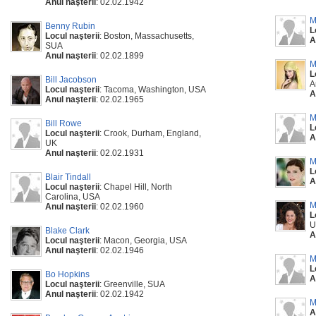
Anul naşterii
: 02.02.1942
M
Benny Rubin
L
Locul naşterii
: Boston, Massachusetts,
A
SUA
Anul naşterii
: 02.02.1899
M
L
Bill Jacobson
A
Locul naşterii
: Tacoma, Washington, USA
A
Anul naşterii
: 02.02.1965
M
Bill Rowe
L
Locul naşterii
: Crook, Durham, England,
A
UK
Anul naşterii
: 02.02.1931
M
L
Blair Tindall
A
Locul naşterii
: Chapel Hill, North
Carolina, USA
M
Anul naşterii
: 02.02.1960
L
U
Blake Clark
A
Locul naşterii
: Macon, Georgia, USA
Anul naşterii
: 02.02.1946
M
L
Bo Hopkins
A
Locul naşterii
: Greenville, SUA
Anul naşterii
: 02.02.1942
M
A