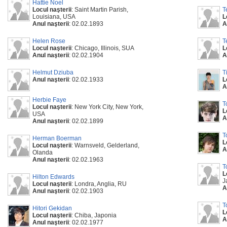
Hattie Noel
Locul naşterii
: Saint Martin Parish,
T
Louisiana, USA
L
Anul naşterii
: 02.02.1893
A
Helen Rose
T
Locul naşterii
: Chicago, Illinois, SUA
L
Anul naşterii
: 02.02.1904
A
Helmut Dziuba
T
Anul naşterii
: 02.02.1933
L
A
Herbie Faye
T
Locul naşterii
: New York City, New York,
L
USA
A
Anul naşterii
: 02.02.1899
T
Herman Boerman
L
Locul naşterii
: Warnsveld, Gelderland,
A
Olanda
Anul naşterii
: 02.02.1963
T
L
Hilton Edwards
J
Locul naşterii
: Londra, Anglia, RU
A
Anul naşterii
: 02.02.1903
T
Hitori Gekidan
L
Locul naşterii
: Chiba, Japonia
A
Anul naşterii
: 02.02.1977