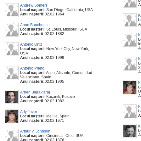
L
A
Andrew Somers
Locul naşterii
: San Diego, California, USA
Anul naşterii
: 02.02.1964
K
L
A
Anne Bauchens
Locul naşterii
: St. Louis, Missouri, SUA
Anul naşterii
: 02.02.1882
K
L
I
Antonio Ortiz
A
Locul naşterii
: New York City, New York,
USA
Anul naşterii
: 02.02.1999
K
L
S
Antonio Prieto
A
Locul naşterii
: Aspe, Alicante, Comunidad
Valenciana, Spain
Anul naşterii
: 02.02.1905
K
L
U
Arben Bajraktaraj
A
Locul naşterii
: Kaçanik, Kosovo
Anul naşterii
: 02.02.1982
K
L
Arly Jover
A
Locul naşterii
: Melilla, Spain
Anul naşterii
: 02.02.1971
K
L
Arthur V. Johnson
A
Locul naşterii
: Cincinnati, Ohio, SUA
Anul naşterii
: 02.02.1876