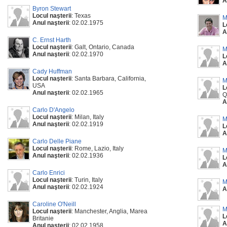
A
Byron Stewart
Locul naşterii
: Texas
M
Anul naşterii
: 02.02.1975
L
A
C. Ernst Harth
Locul naşterii
: Galt, Ontario, Canada
M
Anul naşterii
: 02.02.1970
L
A
Cady Huffman
Locul naşterii
: Santa Barbara, California,
M
USA
L
Anul naşterii
: 02.02.1965
Q
A
Carlo D'Angelo
Locul naşterii
: Milan, Italy
M
Anul naşterii
: 02.02.1919
L
A
Carlo Delle Piane
Locul naşterii
: Rome, Lazio, Italy
M
Anul naşterii
: 02.02.1936
L
A
Carlo Enrici
Locul naşterii
: Turin, Italy
M
Anul naşterii
: 02.02.1924
A
Caroline O'Neill
M
Locul naşterii
: Manchester, Anglia, Marea
L
Britanie
A
Anul naşterii
: 02.02.1958