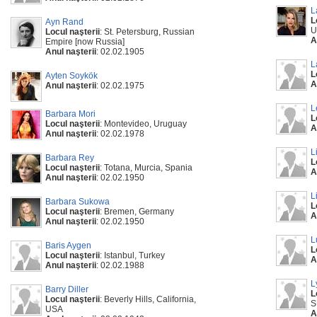
L
L
Ayn Rand
U
Locul naşterii
: St. Petersburg, Russian
A
Empire [now Russia]
Anul naşterii
: 02.02.1905
L
L
Ayten Soykök
A
Anul naşterii
: 02.02.1975
L
Barbara Mori
L
Locul naşterii
: Montevideo, Uruguay
A
Anul naşterii
: 02.02.1978
L
Barbara Rey
L
Locul naşterii
: Totana, Murcia, Spania
A
Anul naşterii
: 02.02.1950
L
Barbara Sukowa
L
Locul naşterii
: Bremen, Germany
A
Anul naşterii
: 02.02.1950
L
Baris Aygen
L
Locul naşterii
: Istanbul, Turkey
A
Anul naşterii
: 02.02.1988
L
Barry Diller
L
Locul naşterii
: Beverly Hills, California,
S
USA
A