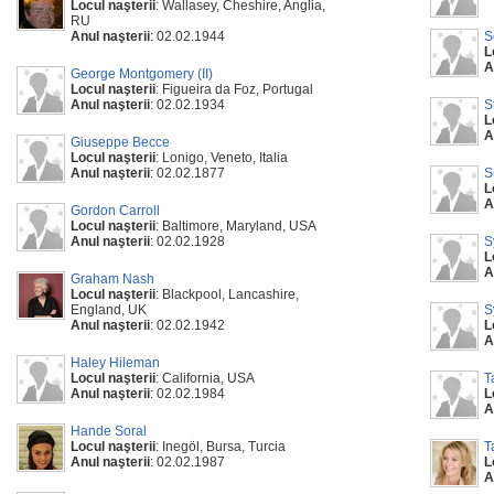
Locul naşterii
: Wallasey, Cheshire, Anglia,
RU
Anul naşterii
: 02.02.1944
S
L
A
George Montgomery (II)
Locul naşterii
: Figueira da Foz, Portugal
Anul naşterii
: 02.02.1934
S
L
A
Giuseppe Becce
Locul naşterii
: Lonigo, Veneto, Italia
Anul naşterii
: 02.02.1877
S
L
A
Gordon Carroll
Locul naşterii
: Baltimore, Maryland, USA
Anul naşterii
: 02.02.1928
S
L
A
Graham Nash
Locul naşterii
: Blackpool, Lancashire,
England, UK
S
Anul naşterii
: 02.02.1942
L
A
Haley Hileman
Locul naşterii
: California, USA
T
Anul naşterii
: 02.02.1984
L
A
Hande Soral
Locul naşterii
: Inegöl, Bursa, Turcia
T
Anul naşterii
: 02.02.1987
L
A