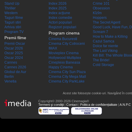
Stand Up
Index 2026
Crime 101
Thriller
Index 2025
Obsession
Western
Index acţiune
Kîzîm
Taguri filme
Index comedie
Hoppers
Taguri stiri
Actori populari
The Secret Agent
Arhiva stiri
Regizori populari
Good Luck, Have Fun, D
Program TV
Scream 7
Program cinema
How to Make a Killing
Premii filme
Cinema Bucuresti
Cazul Samca
Premii Oscar
Cinema City Cotroceni
Dolce far niente
Oscar 2026
IMAX
The Last Viking
Oscar 2025
Movieplex Cinema
Kill Bill: The Whole Blood
Oscar 2024
Hollywood Multiplex
The Bride!
Cannes
Cineplexx Baneasa
Cold Storage
Cannes 2026
Happy Cinema
Globul de Aur
Cinema City Sun Plaza
Berlin
Cinema City Mega Mall
Venetia
Cinema City ParkLake
Acest site folosește cookie-uri. Navigând în conti
Copyright© 2000-2026 Cinemagia®
Termeni şi condiţii
|
Contact
|
Politica de confidențialitate
|
A.N.P.C