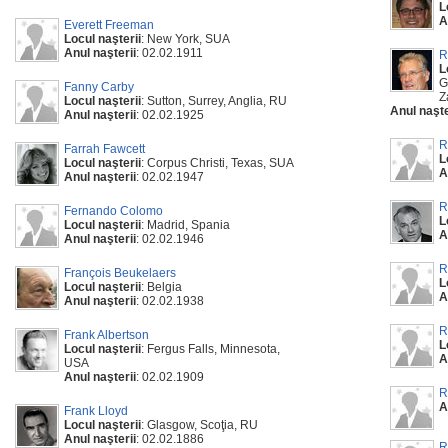
L
A
Everett Freeman
Locul naşterii
: New York, SUA
Anul naşterii
: 02.02.1911
R
L
G
Fanny Carby
Z
Locul naşterii
: Sutton, Surrey, Anglia, RU
Anul naşte
Anul naşterii
: 02.02.1925
R
Farrah Fawcett
L
Locul naşterii
: Corpus Christi, Texas, SUA
A
Anul naşterii
: 02.02.1947
R
Fernando Colomo
L
Locul naşterii
: Madrid, Spania
A
Anul naşterii
: 02.02.1946
R
François Beukelaers
L
Locul naşterii
: Belgia
A
Anul naşterii
: 02.02.1938
R
Frank Albertson
L
Locul naşterii
: Fergus Falls, Minnesota,
A
USA
Anul naşterii
: 02.02.1909
R
A
Frank Lloyd
Locul naşterii
: Glasgow, Scoţia, RU
Anul naşterii
: 02.02.1886
R