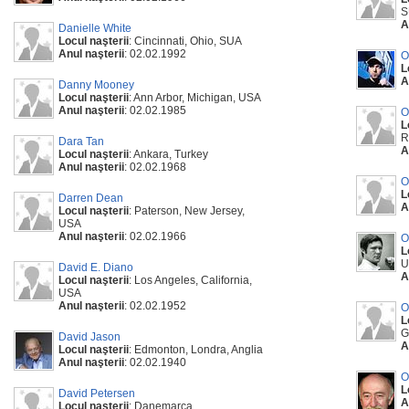
S
A
Danielle White
Locul naşterii
: Cincinnati, Ohio, SUA
Anul naşterii
: 02.02.1992
O
L
A
Danny Mooney
Locul naşterii
: Ann Arbor, Michigan, USA
Anul naşterii
: 02.02.1985
O
L
R
Dara Tan
A
Locul naşterii
: Ankara, Turkey
Anul naşterii
: 02.02.1968
O
L
Darren Dean
A
Locul naşterii
: Paterson, New Jersey,
USA
Anul naşterii
: 02.02.1966
O
L
U
David E. Diano
A
Locul naşterii
: Los Angeles, California,
USA
Anul naşterii
: 02.02.1952
O
L
G
David Jason
A
Locul naşterii
: Edmonton, Londra, Anglia
Anul naşterii
: 02.02.1940
O
L
David Petersen
A
Locul naşterii
: Danemarca