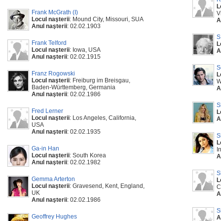
L
Frank McGrath (I)
V
Locul naşterii
: Mound City, Missouri, SUA
A
Anul naşterii
: 02.02.1903
S
Frank Telford
L
Locul naşterii
: Iowa, USA
A
Anul naşterii
: 02.02.1915
S
Franz Rogowski
L
Locul naşterii
: Freiburg im Breisgau,
W
Baden-Württemberg, Germania
A
Anul naşterii
: 02.02.1986
S
Fred Lerner
L
Locul naşterii
: Los Angeles, California,
A
USA
Anul naşterii
: 02.02.1935
S
L
Ga-in Han
I
Locul naşterii
: South Korea
A
Anul naşterii
: 02.02.1982
S
Gemma Arterton
L
Locul naşterii
: Gravesend, Kent, England,
C
UK
A
Anul naşterii
: 02.02.1986
S
Geoffrey Hughes
A