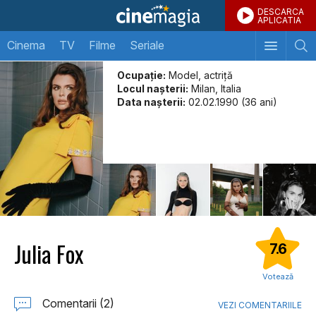
DESCARCA
APLICATIA
Cinema
TV
Filme
Seriale
Ocupație:
Model, actriță
Locul naşterii:
Milan, Italia
Data naşterii:
02.02.1990 (36 ani)
Julia Fox
7.6
Votează
Comentarii (2)
VEZI COMENTARIILE