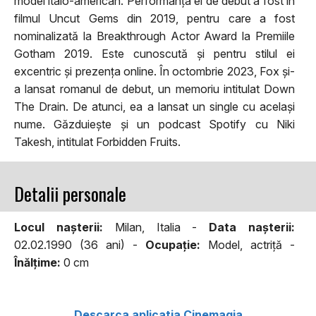
model italo-american. Performanța ei de debut a fost în
filmul Uncut Gems din 2019, pentru care a fost
nominalizată la Breakthrough Actor Award la Premiile
Gotham 2019. Este cunoscută și pentru stilul ei
excentric și prezența online. În octombrie 2023, Fox și-
a lansat romanul de debut, un memoriu intitulat Down
The Drain. De atunci, ea a lansat un single cu același
nume. Găzduiește și un podcast Spotify cu Niki
Takesh, intitulat Forbidden Fruits.
Detalii personale
Locul naşterii:
Milan, Italia -
Data naşterii:
02.02.1990 (36 ani) -
Ocupaţie:
Model, actriță -
Înălţime:
0 cm
Descarca aplicatia Cinemagia