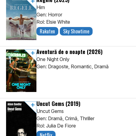
Him
Gen: Horror
Rol: Elsie White
Rakuten
Sky Showtime
Aventură de o noapte
(2026)
One Night Only
Gen: Dragoste, Romantic, Dramă
Uncut Gems
(2019)
Uncut Gems
Gen: Dramă, Crimă, Thriller
Rol: Julia De Fiore
Netflix