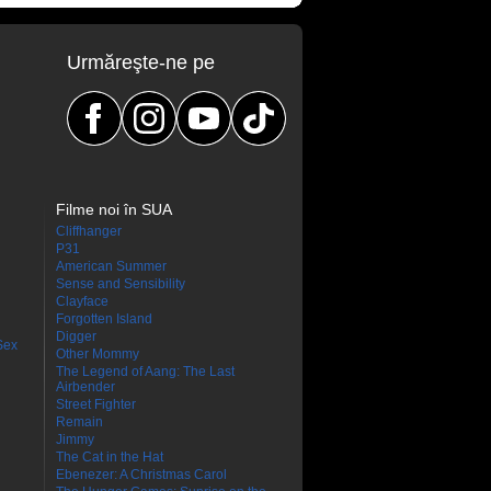
Urmăreşte-ne pe
Filme noi în SUA
Cliffhanger
P31
American Summer
Sense and Sensibility
Clayface
Forgotten Island
Digger
Sex
Other Mommy
The Legend of Aang: The Last
Airbender
Street Fighter
Remain
Jimmy
The Cat in the Hat
Ebenezer: A Christmas Carol