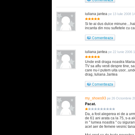
iuliana jantea
pe 13 Iulie 2008 1
Si te-ai dus dulce minune....h
incanta din nou sufletele cu can
iuliana jantea
pe 22 Iunie 2006 
Unde esti draga noastra Marian
TV sa aflu vesti despre tine, sa
care nu-l putem uita usor...un
drag, Iuliana Jantea
my_shoes93
pe 26 Octombrie 2
Pacat.
Da, a fost alegerea ei de a urm
de 61 ani arata ca la 75, s-a a
in " lumea noastra " cu siguran
acel aer de femeie vesnic tana