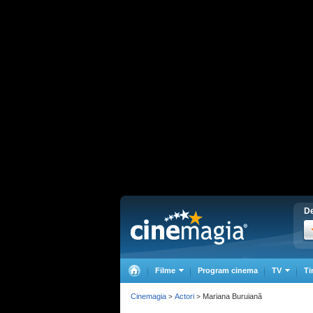
De
Filme
Program cinema
TV
Ti
Cinemagia
Actori
Mariana Buruiană
>
>