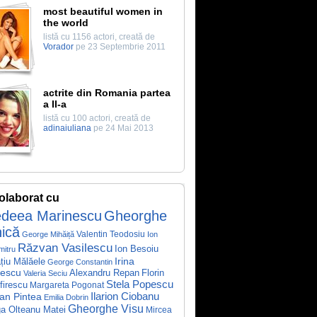
most beautiful women in
the world
listă cu 1156 actori, creată de
Vorador
pe 23 Septembrie 2011
actrite din Romania partea
a II-a
listă cu 100 actori, creată de
adinaiuliana
pe 24 Mai 2013
olaborat cu
deea Marinescu
Gheorghe
nică
Valentin Teodosiu
George Mihăiță
Ion
Răzvan Vasilescu
Ion Besoiu
mitru
Irina
țiu Mălăele
George Constantin
rescu
Florin
Alexandru Repan
Valeria Seciu
Stela Popescu
irescu
Margareta Pogonat
Ilarion Ciobanu
ian Pintea
Emilia Dobrin
Gheorghe Visu
a Olteanu Matei
Mircea