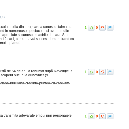
9:47
uta actrita din tara, care a cunoscut faima atat
1
0
jucand in numeroase spectacole, si avand multe
i apreciate si cunoscute actrite din tara. S-a
and 2 carti, care au avut succes. demonstrand ca
multe planuri.
9
ârstă de 54 de ani, a renunţat după Revoluţie la
1
0
scoperit bucuriile duhovniceşti.
i/mariana-buruiana-credinta-puntea-cu-care-am-
 sa transmita adevarate emotii prin personajele
1
0