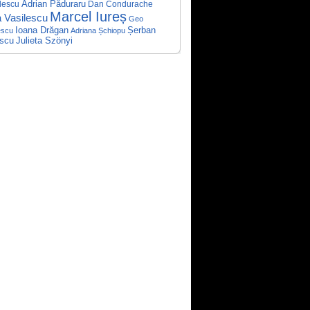
Adrian Păduraru
lescu
Dan Condurache
Marcel Iureș
a Vasilescu
Geo
Ioana Drăgan
Șerban
escu
Adriana Șchiopu
escu
Julieta Szönyi