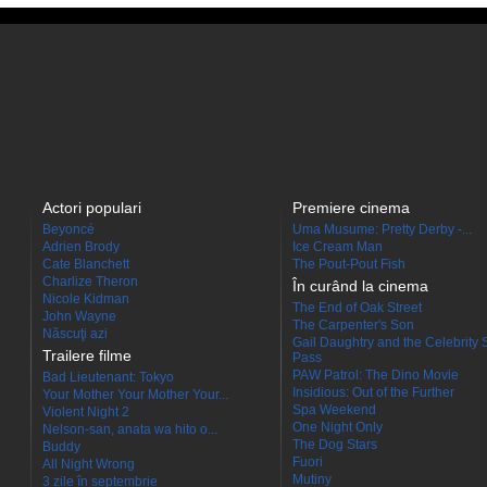
Actori populari
Premiere cinema
Beyoncé
Uma Musume: Pretty Derby -...
Adrien Brody
Ice Cream Man
Cate Blanchett
The Pout-Pout Fish
Charlize Theron
În curând la cinema
Nicole Kidman
The End of Oak Street
John Wayne
The Carpenter's Son
Născuţi azi
Gail Daughtry and the Celebrity 
Trailere filme
Pass
PAW Patrol: The Dino Movie
Bad Lieutenant: Tokyo
Insidious: Out of the Further
Your Mother Your Mother Your...
Spa Weekend
Violent Night 2
One Night Only
Nelson-san, anata wa hito o...
The Dog Stars
Buddy
Fuori
All Night Wrong
Mutiny
3 zile în septembrie