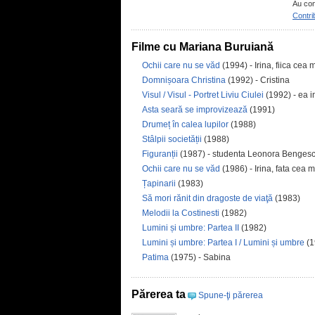
Au con
Contri
Filme cu Mariana Buruiană
Ochii care nu se văd
(1994) - Irina, fiica cea 
Domnișoara Christina
(1992) - Cristina
Visul / Visul - Portret Liviu Ciulei
(1992) - ea i
Asta seară se improvizează
(1991)
Drumeț în calea lupilor
(1988)
Stâlpii societății
(1988)
Figuranții
(1987) - studenta Leonora Benges
Ochii care nu se văd
(1986) - Irina, fata cea 
Țapinarii
(1983)
Să mori rănit din dragoste de viaţă
(1983)
Melodii la Costinesti
(1982)
Lumini și umbre: Partea II
(1982)
Lumini și umbre: Partea I / Lumini și umbre
(1
Patima
(1975) - Sabina
Părerea ta
Spune-ţi părerea