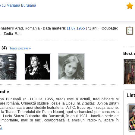
e cu Mariana Buruiană
 naşterii
: Arad, Romania ·
Data naşterii
:
11.07.1955
(71 ani) ·
Ocupaţie
:
a ·
Zodia
: Rac
 (4)
Toate pozele »
Best 
rafie
Lis
na Buruiană (n. 11 iulie 1955, Arad) este o actriță, traducătoare și
oare română. Urmează studiile liceale la Liceul nr. 2 (astăzi „Ghiba Birta”)
calitatea natală apoi studiile teatrale la I.A.T.C. București - secția actorie.
la Teatrul Tineretului din Piatra Neamț, apoi se transferă prin concurs la
ul Lucia Sturza Bulandra din București, în anul 1981. Joacă o serie de
i importante, mari și mici, colaborează la emisiuni radio-TV, apare în
.
lt