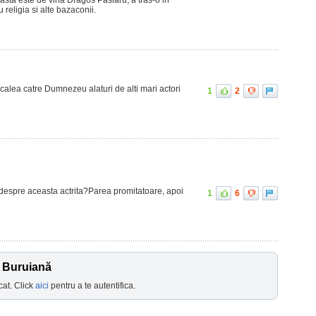
asta este de vina Dragos Paslaru, a tras-o in
u religia si alte bazaconii.
 calea catre Dumnezeu alaturi de alti mari actori
1
2
7
espre aceasta actrita?Parea promitatoare, apoi
1
6
a Buruiană
cat. Click
aici
pentru a te autentifica.