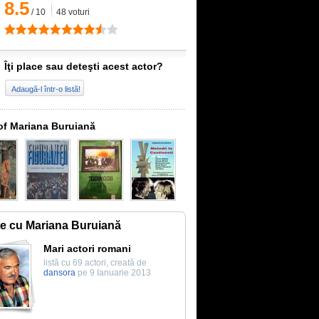
8.5
/
10
48
voturi
Îţi place sau deteşti acest actor?
Adaugă-l într-o listă!
of Mariana Buruiană
te cu Mariana Buruiană
Mari actori romani
listă cu 69 actori, creată de
dansora
pe 9 Ianuarie 2013