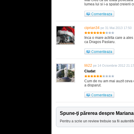
Mai cred ca de toata povestea 
lumea lui si i-a spalat creierii c
ciprian34
pe 31 Mai 2013 17:50
Inca o mare actrita care a ales
ca Dragos Paslaru.
lili22
pe 14 Octombrie 2012 21:1
Ciudat
Cum de nu am mai auzit ceva d
a disparut.
Spune-ţi părerea despre Marian
Pentru a scrie un review trebuie sa fii autentifi