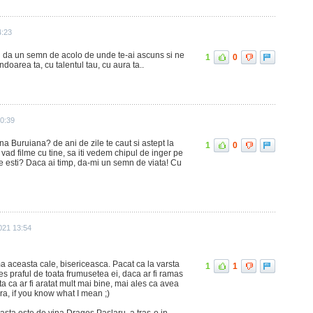
4:23
ai da un semn de acolo de unde te-ai ascuns si ne
1
0
doarea ta, cu talentul tau, cu aura ta..
10:39
a Buruiana? de ani de zile te caut si astept la
1
0
 vad filme cu tine, sa iti vedem chipul de inger pe
de esti? Daca ai timp, da-mi un semn de viata! Cu
021 13:54
a aceasta cale, bisericeasca. Pacat ca la varsta
1
1
les praful de toata frumusetea ei, daca ar fi ramas
ta ca ar fi aratat mult mai bine, mai ales ca avea
ra, if you know what I mean ;)