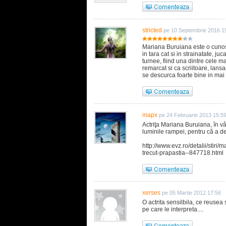
stricted
pe 10 Septembrie 2016 1
Mariana Buruiana este o cunosc
in tara cat si in strainatate, 
turnee, fiind una dintre cele ma
remarcat si ca scriitoare, lans
se descurca foarte bine in mai 
mapx
pe 24 Februarie 2013 15:5
Actriţa Mariana Buruiana, în v
luminile rampei, pentru că a de
http://www.evz.ro/detalii/stir
trecut-prapastia--847718.html
xerses
pe 05 Martie 2012 17:56
O actrita sensilbila, ce reusea
pe care le interpreta....