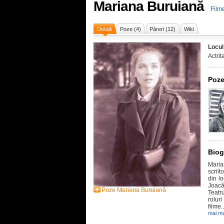
Mariana Buruiană
Film
Detalii
Poze (4)
Păreri (12)
Wiki
Locul
Actrit
Poze
Biog
Maria
scriit
din lo
Joacă 
Poze Mariana Buruiană
Teatr
rolur
filme..
mai mu