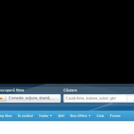
scoperă filme
Căutare
Comedie, acţiune, dramă, ...
mp liber
În curând
Trailer
Ştiri
Box Office
Club
Forum