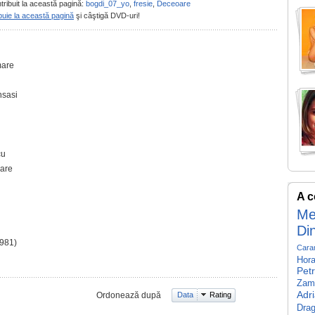
tribuit la această pagină:
bogdi_07_yo
,
fresie
,
Deceoare
buie la această pagină
şi câştigă DVD-uri!
mare
nsasi
cu
mare
A c
Me
Di
981)
Cara
Hora
Pet
Zamf
Adr
Ordonează după
Data
Rating
Drag