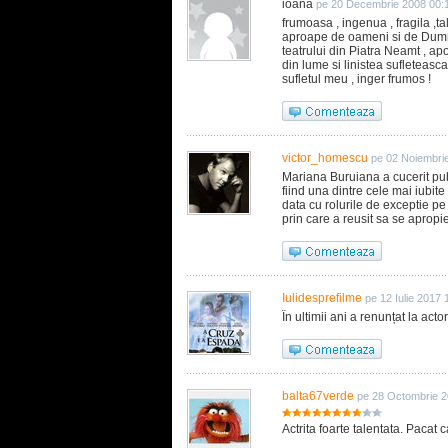
ioana
pe 20 Decembrie 2008 00:
frumoasa , ingenua , fragila ,ta
aproape de oameni si de Dumn
teatrului din Piatra Neamt , apo
din lume si linistea sufleteasca
sufletul meu , inger frumos !
victor_homescu
pe 02 Noiembri
Mariana Buruiana a cucerit publ
fiind una dintre cele mai iubite 
data cu rolurile de exceptie pe
prin care a reusit sa se apropi
Iulidesprefilme
pe 12 Iulie 2017 
În ultimii ani a renunțat la acto
balta67verde
pe 28 Octombrie 2
Actrita foarte talentata. Pacat c