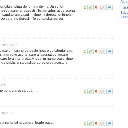
16
Albu
lentata si plina de lumina divina.Un suflet
Tor
2
0
ezeu ,cum rar gasesti . Te-am admirat pe scena
Saiz
i cand te-am vazut in filme .Iti doresc tot binele
Ion
 pe care ti-o doresti . Te voi pastra mereu in
e 2017 14:27
icul din tara si de peste hotare cu talentul sau,
1
0
si indragite actrite, care a fascinat de fiecare
 care le-a interpretat. A jucat in numeroase filme
e de public si sa castige aprecierea acestuia.
14:31
rie pentru a se călugări...
1
0
016 11:57
a a renuntat la cariera, foarte pacat.
1
0