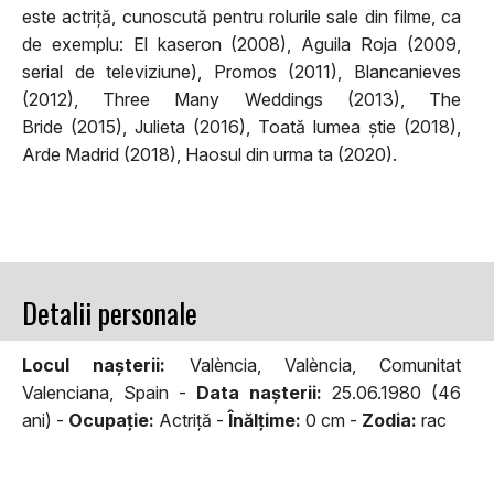
este actriță, cunoscută pentru rolurile sale din filme, ca
de exemplu: El kaseron (2008), Aguila Roja (2009,
serial de televiziune), Promos (2011), Blancanieves
(2012), Three Many Weddings (2013), The
Bride (2015), Julieta (2016), Toată lumea știe (2018),
Arde Madrid (2018), Haosul din urma ta (2020).
Detalii personale
Locul naşterii:
València, València, Comunitat
Valenciana, Spain -
Data naşterii:
25.06.1980 (46
ani) -
Ocupaţie:
Actriţă -
Înălţime:
0 cm -
Zodia:
rac