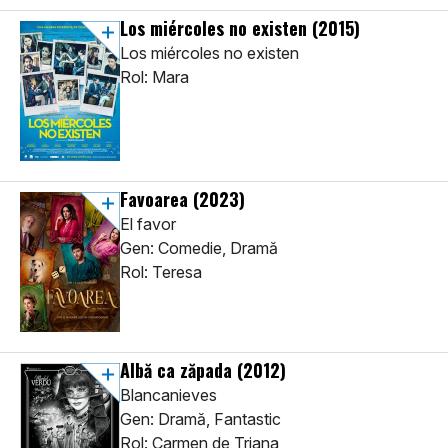
Los miércoles no existen
(2015)
Los miércoles no existen
Rol: Mara
Favoarea
(2023)
El favor
Gen: Comedie, Dramă
Rol: Teresa
Albă ca zăpada
(2012)
Blancanieves
Gen: Dramă, Fantastic
Rol: Carmen de Triana