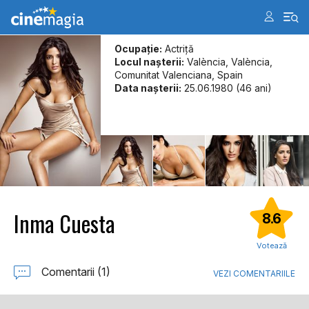
Ocupație:
Actriţă
Locul naşterii:
València, València,
Comunitat Valenciana, Spain
Data naşterii:
25.06.1980 (46 ani)
Inma Cuesta
8.6
Votează
Comentarii (1)
VEZI COMENTARIILE