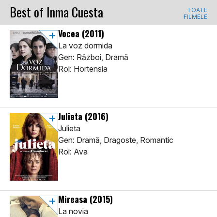
Best of Inma Cuesta
TOATE
FILMELE
Vocea
(2011)
La voz dormida
Gen: Război, Dramă
Rol: Hortensia
Julieta
(2016)
Julieta
Gen: Dramă, Dragoste, Romantic
Rol: Ava
Mireasa
(2015)
La novia