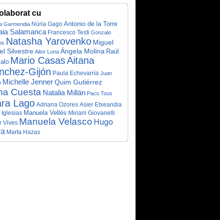
olaborat cu
Antonio de la Torre
a Garmendia
Núria Gago
ia Salamanca
Francesco Testi
Gonzalo
Natasha Yarovenko
Miguel
os
l Silvestre
Ángela Molina
Raúl
Aitor Luna
Mario Casas
Aitana
alo
nchez-Gijón
Paula Echevarría
Juan
Michelle Jenner
Quim Gutiérrez
o
ma Cuesta
Natalia Millán
Paco Tous
ara Lago
Adriana Ozores
Asier Etxeandia
Manuela Vellés
 Iglesias
Miriam Giovanelli
Manuela Velasco
Hugo
r Vives
va
Marta Hazas