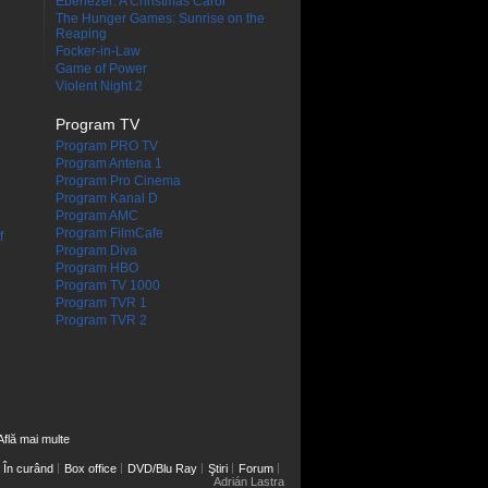
Ebenezer: A Christmas Carol
The Hunger Games: Sunrise on the
Reaping
Focker-in-Law
Game of Power
Violent Night 2
Program TV
Program PRO TV
Program Antena 1
Program Pro Cinema
Program Kanal D
Program AMC
Program FilmCafe
f
Program Diva
Program HBO
Program TV 1000
Program TVR 1
Program TVR 2
Află mai multe
În curând
Box office
DVD/Blu Ray
Ştiri
Forum
Adrián Lastra