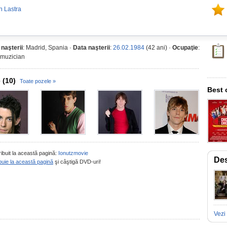
n Lastra
 naşterii
: Madrid, Spania ·
Data naşterii
:
26.02.1984
(42 ani) ·
Ocupaţie
:
, muzician
 (10)
Toate pozele »
Best 
ribuit la această pagină:
Ionutzmovie
Des
buie la această pagină
şi câştigă DVD-uri!
Vezi 