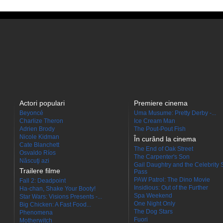
Actori populari
Premiere cinema
Beyoncé
Uma Musume: Pretty Derby -...
Charlize Theron
Ice Cream Man
Adrien Brody
The Pout-Pout Fish
Nicole Kidman
În curând la cinema
Cate Blanchett
The End of Oak Street
Osvaldo Ríos
The Carpenter's Son
Născuţi azi
Gail Daughtry and the Celebrity 
Trailere filme
Pass
PAW Patrol: The Dino Movie
Fall 2: Deadpoint
Insidious: Out of the Further
Ha-chan, Shake Your Booty!
Spa Weekend
Star Wars: Visions Presents -...
One Night Only
Big Chicken: A Fast Food...
The Dog Stars
Phenomena
Fuori
Motherwitch