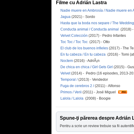
Filme cu Adrián Lastra
Nadie muere en Ambrosía / Nadie muere en
Jagua
(2021) - Sordo
Hasta que la boda nos separe / The Weddin
Conducta animal / Conducta animal
(2018) -
Velvet Colección
(2017) - Pedro Infantes
Toc Toc / Toc Toc
(2017) - Otto
El club de los buenos infieles
(2017) - The T
En tu cabeza / En tu cabeza
(2016) - Tomi (a
Noctem
(2016) - AdriÃ¡n
De chica en chica / Girl Gets Girl
(2015) - Gus
Velvet
(2014) - Pedro (16 episodes, 2013-20
Temporal /
(2013) - Vendedor
Fuga de cerebros 2 /
(2011) - Alfonso
Primos / Verii
(2011) - José Miguel
Lalola / Lalola
(2008) - Boogie
Spune-ţi părerea despre Adrián 
Pentru a scrie un review trebuie sa fii autentifi