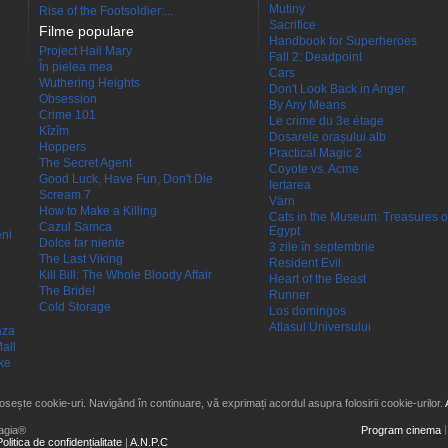
Mutiny
Rise of the Footsoldier:...
Sacrifice
Filme populare
Handbook for Superheroes
Project Hail Mary
Fall 2: Deadpoint
În pielea mea
Cars
Wuthering Heights
Don't Look Back in Anger
Obsession
By Any Means
Crime 101
Le crime du 3e étage
Kîzîm
Dosarele orașului alb
Hoppers
Practical Magic 2
The Secret Agent
Coyote vs. Acme
Good Luck, Have Fun, Don't Die
Iertarea
Scream 7
Värn
How to Make a Killing
Cats in the Museum: Treasures o
Cazul Samca
Egypt
eni
Dolce far niente
3 zile în septembrie
The Last Viking
Resident Evil
Kill Bill: The Whole Bloody Affair
Heart of the Beast
The Bride!
Runner
Cold Storage
Los domingos
Atlasul Universului
aza
all
ke
losește cookie-uri. Navigând în continuare, vă exprimați acordul asupra folosirii cookie-urilor.
agia®
Program cinema
Politica de confidențialitate
|
A.N.P.C