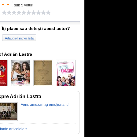
- -
sub 5 voturi
Îţi place sau deteşti acest actor?
Adaugă-l într-o listă!
of Adrián Lastra
pre Adrián Lastra
Verii: amuzant şi emoţionant!
toate articolele »