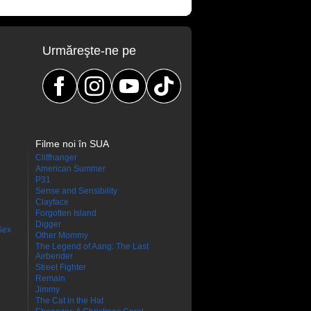
Urmăreşte-ne pe
Filme noi în SUA
Cliffhanger
American Summer
P31
Sense and Sensibility
Clayface
Forgotten Island
Digger
Sex
Other Mommy
The Legend of Aang: The Last
Airbender
Street Fighter
Remain
Jimmy
The Cat in the Hat