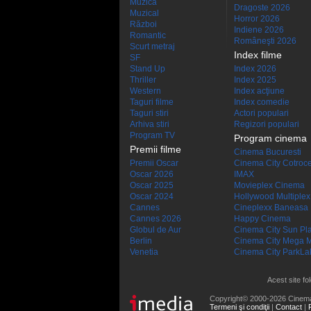
Muzică
Dragoste 2026
Muzical
Horror 2026
Război
Indiene 2026
Romantic
Româneşti 2026
Scurt metraj
Index filme
SF
Stand Up
Index 2026
Thriller
Index 2025
Western
Index acţiune
Taguri filme
Index comedie
Taguri stiri
Actori populari
Arhiva stiri
Regizori populari
Program TV
Program cinema
Premii filme
Cinema Bucuresti
Premii Oscar
Cinema City Cotroc
Oscar 2026
IMAX
Oscar 2025
Movieplex Cinema
Oscar 2024
Hollywood Multiplex
Cannes
Cineplexx Baneasa
Cannes 2026
Happy Cinema
Globul de Aur
Cinema City Sun Pl
Berlin
Cinema City Mega M
Venetia
Cinema City ParkLa
Acest site fo
Copyright© 2000-2026 Cinem
Termeni şi condiţii
|
Contact
|