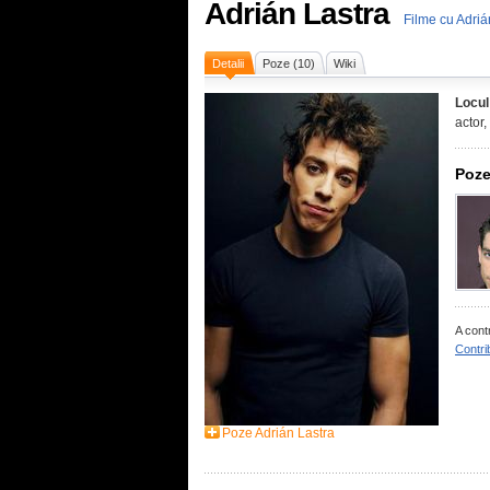
Adrián Lastra
Filme cu Adriá
Detalii
Poze (10)
Wiki
Locul
actor
Poze
A cont
Contri
Poze Adrián Lastra