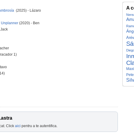
A c
 Ambrosía
(2025) - Lázaro
Nere
Ama
g Unplanner
(2020) - Ben
Ram
 Jack
Ánge
Arév
Sá
eacher
Dieg
tracador 1)
In
Cl
tavo
Maxi
14)
Pete
Sil
Lastra
cat. Click
aici
pentru a te autentifica.