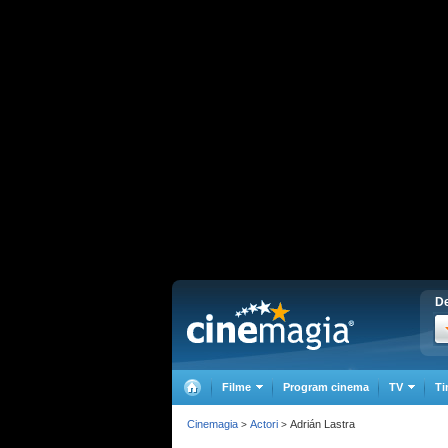
De
Filme
Program cinema
TV
Ti
Cinemagia
Actori
Adrián Lastra
>
>