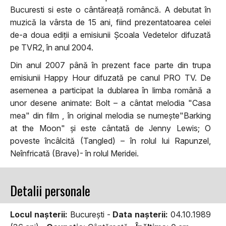
Bucuresti si este o cântăreață româncă. A debutat în
muzică la vârsta de 15 ani, fiind prezentatoarea celei
de-a doua ediții a emisiunii Școala Vedetelor difuzată
pe TVR2, în anul 2004.
Din anul 2007 până în prezent face parte din trupa
emisiunii Happy Hour difuzată pe canul PRO TV. De
asemenea a participat la dublarea în limba română a
unor desene animate: Bolt – a cântat melodia "Casa
mea" din film , în original melodia se numește"Barking
at the Moon" și este cântată de Jenny Lewis; O
poveste încâlcită (Tangled) – în rolul lui Rapunzel,
Neînfricată (Brave)- în rolul Meridei.
Detalii personale
Locul naşterii:
București -
Data naşterii:
04.10.1989