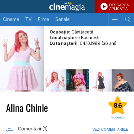
DESCARCA
APLICATIA
Cinema
TV
Filme
Seriale
Ocupație:
Cântăreață
Locul naşterii:
București
Data naşterii:
04.10.1989 (36 ani)
Alina Chinie
8.6
Votează
Comentarii (1)
VEZI COMENTARIILE