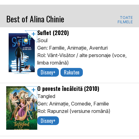
Best of Alina Chinie
TOATE
FILMELE
Suflet
(2020)
Soul
Gen: Familie, Animaţie, Aventuri
Rol: Vânt-Visător / alte personaje (voce,
limba română)
Disney+
Rakuten
O poveste încâlcită
(2010)
Tangled
Gen: Animaţie, Comedie, Familie
Rol: Rapunzel (versiune română)
Disney+