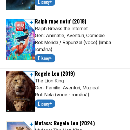
Disney+
Ralph rupe netu'
(2018)
Ralph Breaks the Internet
Gen: Animaţie, Aventuri, Comedie
Rol: Merida / Rapunzel (voce) (limba
română)
Disney+
Regele Leu
(2019)
The Lion King
Gen: Familie, Aventuri, Muzical
Rol: Nala (voce - română)
Disney+
Mufasa: Regele Leu
(2024)