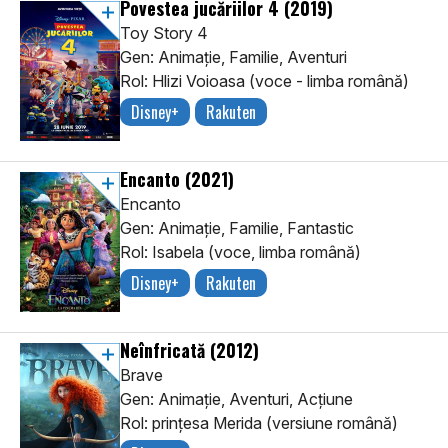
Povestea jucăriilor 4
(2019)
Toy Story 4
Gen: Animaţie, Familie, Aventuri
Rol: Hlizi Voioasa (voce - limba română)
Disney+
Rakuten
Encanto
(2021)
Encanto
Gen: Animaţie, Familie, Fantastic
Rol: Isabela (voce, limba română)
Disney+
Rakuten
Neînfricată
(2012)
Brave
Gen: Animaţie, Aventuri, Acţiune
Rol: prinţesa Merida (versiune română)