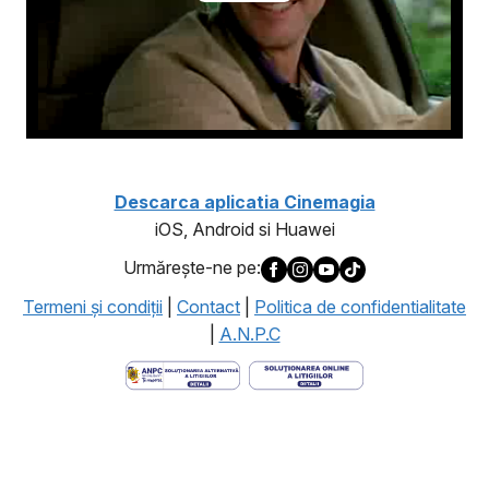
Descarca aplicatia Cinemagia
iOS, Android si Huawei
Urmăreşte-ne pe:
Termeni şi condiţii
|
Contact
|
Politica de confidentialitate
|
A.N.P.C