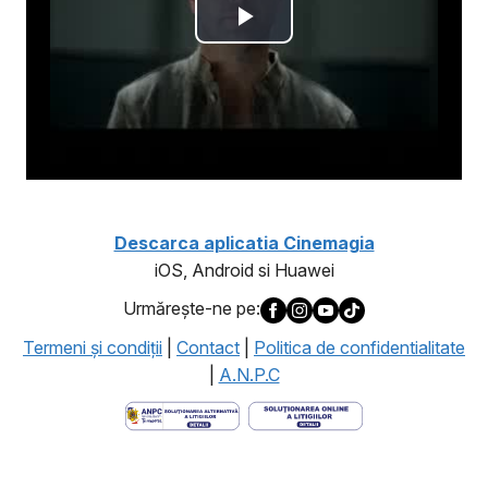
Descarca aplicatia Cinemagia
iOS, Android si Huawei
Urmăreşte-ne pe:
Termeni şi condiţii
|
Contact
|
Politica de confidentialitate
|
A.N.P.C