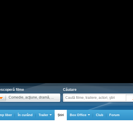
scoperă filme
Căutare
Comedie, acţiune, dramă, ...
mp liber
În curând
Trailer
Ştiri
Box Office
Club
Forum