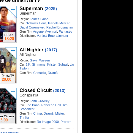
me de urmărit la TV
Superman
(2025)
Superman
Regia:
James Gunn
Cu:
Nicholas Hoult
,
Isabela Merced
,
,
David Corenswet
Rachel Brosnahan
Gen film:
Acţiune
,
Aventuri
,
Fantastic
HBO 2
Distribuitor:
Vertical Entertainment
18:20
All Nighter
(2017)
All Nighter
Regia:
Gavin Wiesen
Cu:
J.K. Simmons
,
Kristen Schaal
,
Lio
Tipton
Gen film:
Comedie
,
Dramă
Prima TV
20:00
Closed Circuit
(2013)
Conspirația
Regia:
John Crowley
Cu:
Eric Bana
,
Rebecca Hall
,
Jim
Broadbent
Gen film:
Crimă
,
Dramă
,
Mister
,
ro Cinema
Thriller
23:00
Distribuitor:
Ro Image 2000
,
Prorom