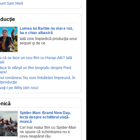
urit Sam Neill
ducţie
Lumea lui Barbie nu mai e roz,
ba e chiar albastră
Iată cine împiedică producţia unui
sequel şi de ce
ai că se face un nou film cu Harap-Alb? Iată
lii
face în sfârşit un film biografic despre Fred
aire!
mul românesc Nu vom îmbătrâni împreună, în
tproducţie
vaţi-l pe Willy (din nou)
nică
Spider-Man: Brand New Day,
lecţii despre echilibrul viaţă-
muncă
Cel mai matur film cu Spider-Man
ne spune că schimbarea nu e
ceva neapărat rău