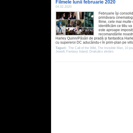
Filmele lunii februarie 2020
04.02.2020
Februarie îşi consoli
primăvara cinematogr
filme
, cele mai multe 
identificăm ce titlu v
este aproape imposibi
recomandările noastr
Harley Quinn
/Păsări de pradă și fantastica Harl
cu supereroi DC aducându-i în prim-plan pe villa
Taguri:
The Call of the Wild
,
The Invisible Man
,
10 jo
Jewell
,
Fantasy Island
,
Drakulics elvtárs