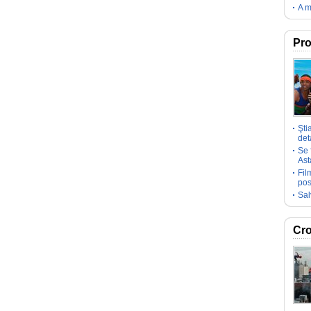
A m
Pro
Şti
deta
Se 
Ast
Fil
pos
Sal
Cro