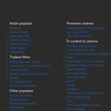
Actori populari
Premiere cinema
Beyoncé
Uma Musume: Pretty Derby -...
Adrien Brody
Ice Cream Man
Cate Blanchett
The Pout-Pout Fish
Charlize Theron
În curând la cinema
Nicole Kidman
The End of Oak Street
John Wayne
The Carpenter's Son
Născuţi azi
Gail Daughtry and the Celebrity 
Trailere filme
Pass
PAW Patrol: The Dino Movie
Bad Lieutenant: Tokyo
Insidious: Out of the Further
Your Mother Your Mother Your...
Spa Weekend
Violent Night 2
One Night Only
Nelson-san, anata wa hito o...
The Dog Stars
Buddy
Fuori
All Night Wrong
Mutiny
3 zile în septembrie
Sacrifice
Filme populare
Handbook for Superheroes
Project Hail Mary
Fall 2: Deadpoint
În pielea mea
Cars
Wuthering Heights
Don't Look Back in Anger
Obsession
By Any Means