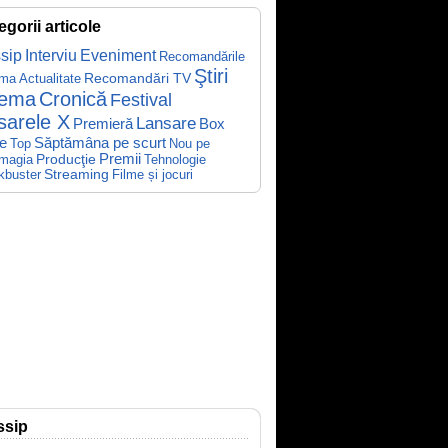
egorii articole
sip
Interviu
Eveniment
Recomandările
Ştiri
Recomandări TV
ema
Actualitate
nema
Cronică
Festival
sarele X
Lansare
Premieră
Box
Săptămâna pe scurt
ce
Top
Nou pe
Producţie
Premii
Tehnologie
magia
kbuster
Streaming
Filme și jocuri
ssip