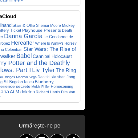
toate filmele »
eCloud
dinand
Stan & Ollie
Mickey
Shemar Moore
ottery Ticket
Playhouse Presents
Death
Danna García
Le Gendarme de
er
Hereafter
Tropez
Where Is Winky's Horse?
Star Wars: The Rise of
ina Colombari
Babel
walker
Cannibal Holocaust
ry Potter and the Deathly
lows: Part I
Liv Tyler
The Ring
Dao shi xia shan
Jang
au Bridges
Marimar Vega
Bogdan Iancu
Blueberry,
g-Sil
perience secrete
Homecoming
Mekhi Phifer
iana
At Middleton
Richard Harris
Dita Von
e
Urmăreşte-ne pe