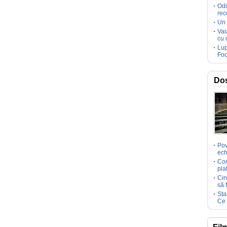
Odi
rec
Un 
Vai
cu 
Lup
Foc
Dos
Pov
ech
Com
pla
Cin
să 
Sta
Ce 