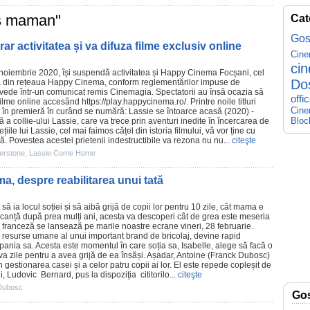
ans maman"
Cat
Gos
activitatea și va difuza filme exclusiv online
Cin
ci
 noiembrie 2020, își suspendă activitatea și Happy
Cinema
Focșani, cel
Do
 din rețeaua Happy Cinema, conform reglementărilor impuse de
se vede într-un comunicat remis Cinemagia. Spectatorii au însă ocazia să
offi
filme
online accesând
https://play.happycinema.ro/
. Printre noile titluri
Cine
le în premieră în curând se numără: Lassie se întoarce acasă (2020) -
Bloc
a collie-ului Lassie, care va trece prin aventuri inedite în încercarea de
iile lui Lassie, cel mai faimos cățel din istoria filmului, vă vor ține cu
ră. Povestea acestei prietenii indestructibile va rezona nu nu...
citeşte
terstone
,
Lassie Come Home
a, despre reabilitarea unui tată
să ia locul soției și să aibă grijă de copii lor pentru 10 zile, cât mama e
acanță după prea mulți ani, acesta va descoperi cât de grea este meseria
franceză se lansează pe marile noastre ecrane vineri, 28 februarie.
e resurse umane al unui important brand de bricolaj, devine rapid
nia sa. Acesta este momentul în care soția sa, Isabelle, alege să facă o
va zile pentru a avea grijă de ea însăși. Așadar, Antoine (
Franck Dubosc
)
 gestionarea casei și a celor patru copii ai lor. El este repede copleșit de
i, Ludovic Bernard, pus la dispoziţia cititorilo...
citeşte
Dubosc
Go