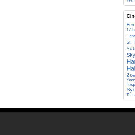
Vezi 
Cin
Fer
17
L
Fight
St. 
Mart
Sky
Har
Hal
2
Be
Yeon
l'ex
Syr
Tees