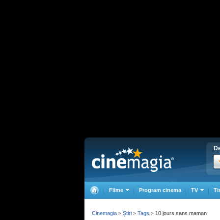
De
Filme
Program cinema
TV
Ti
Cinemagia
Ştiri
Tags
10 jours sans maman
>
>
>