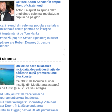
Ce face Adam Sandler în timpul
liber: oficiază nunţi
Actorul a ajutat să spună "da"
unul dintre cele mai mediatizate
cupluri de pe glob
ucat într-unul din cele mai populare seriale şi
m livrează colete pentru a se întreţine
îl înspăimântă pe Tom Hanks
franciză (nu) are Steven Spielberg la suflet
părere are Robert Downey Jr. despre
luenceri
ri cinema
Un loc de care nu ai auzit
niciodată, devenit destinaţie de
călătorie după premiera unui
blockbuster
Cei 3000 de locuitori ai unei
insuliţe din Mediterana aşteaptă
i de turişti (şi au cu ce să-i atragă)
ed Leto, acuzat de zece femei de
portament sexual inadecvat
mul trailer Avengers: Doomsday! Villain-ul
tor Doom, în toată splendoarea
retul lui Digger, dezvăluit! Iată primul trailer