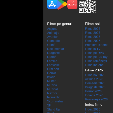
Filme pe genuri
Filme noi
Acţiune
Filme 2028
Animaţie
Filme 2027
Aventuri
Filme 2026
Comedie
Filme 2025
Crimă
Premiere cinema
Documentar
Filme la TV
Dragoste
Filme pe DVD
Dramă
Filme pe Blu-ray
Familie
Filme româneşti
Fantastic
Filme indiene
Film noir
Filme 2026
Horror
Filme noi 2026
Istoric
Actiune 2026
Mister
Comedie 2026
Muzică
Dragoste 2026
Muzical
Horror 2026
Război
Indiene 2026
Romantic
Româneşti 2026
Scurt metraj
Index filme
SF
Stand Up
Index 2026