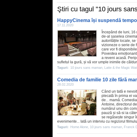
Ştiri cu tagul "10 jours s
HappyCinema își suspendă temporar 
17.11.2020
Începând de luni, 16
de-al șaselea cinema
autoritățile locale, 
vizioneze o serie de
care vor fi disponibi
Povestea emoționantă 
a reveni acasă. Peripeț
sufletul la gură, și vă vor umple inimile de căldu
Taguri:
10 jours sans maman
,
Latte & the Magic Wa
Comedia de familie 10 zile fără mam
28.02.2020
Când un tată e nevoit 
plecată în prima ei v
de... mamă. Comedia 
Antoine, directorul d
numărul unu din compa
pauză și să-si ia câte
se regăsește singur în
evenimente... Iată un interviu cu regizorul filmulu
Taguri:
Home Alone
,
10 jours sans maman
,
Franck 