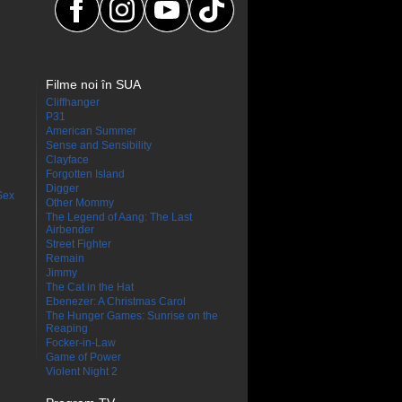
Filme noi în SUA
Cliffhanger
P31
American Summer
Sense and Sensibility
Clayface
Forgotten Island
Digger
Sex
Other Mommy
The Legend of Aang: The Last
Airbender
Street Fighter
Remain
Jimmy
The Cat in the Hat
Ebenezer: A Christmas Carol
The Hunger Games: Sunrise on the
Reaping
Focker-in-Law
Game of Power
Violent Night 2