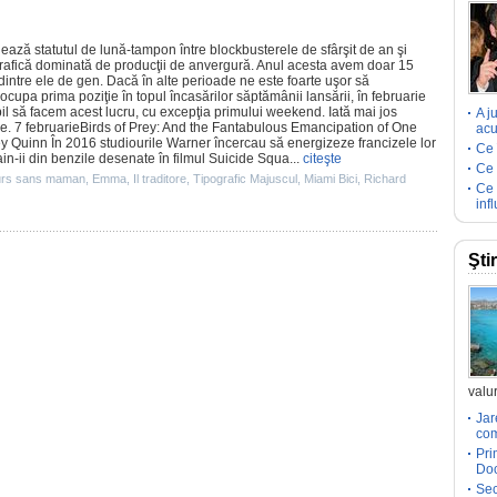
dează statutul de lună-tampon între blockbusterele de sfârşit de an şi
afică dominată de producţii de anvergură. Anul acesta avem doar 15
dintre ele de gen. Dacă în alte perioade ne este foarte uşor să
a ocupa prima poziţie în topul încasărilor săptămânii lansării, în februarie
l să facem acest lucru, cu excepţia primului weekend. Iată mai jos
A j
e. 7 februarie
Birds of Prey: And the Fantabulous Emancipation of One
acu
ey Quinn În 2016 studiourile Warner încercau să energizeze francizele lor
Ce 
in-ii din benzile desenate în
filmul
Suicide Squa
...
citeşte
Ce 
urs sans maman
,
Emma
,
Il traditore
,
Tipografic Majuscul
,
Miami Bici
,
Richard
Ce 
inf
Şti
valur
Jar
com
Pri
Doc
Sec