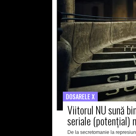
DOSARELE X
Viitorul NU sună bin
seriale (potenţial)
De la secretomanie la represiune ş