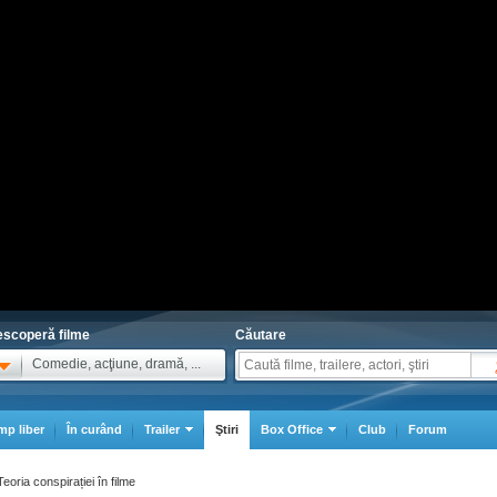
scoperă filme
Căutare
Comedie, acţiune, dramă, ...
mp liber
În curând
Trailer
Ştiri
Box Office
Club
Forum
oria conspirației în filme