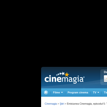
De
Filme
Program cinema
TV
Ti
Cinemagia
Ştiri
Emisiunea Cinemagia, episodul 5: Te
>
>