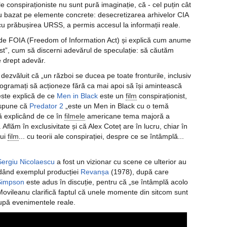
le conspiraționiste nu sunt pură imaginație, că - cel puțin cât
au bazat pe elemente concrete: desecretizarea arhivelor CIA
u prăbușirea URSS, a permis accesul la informații reale.
e FOIA (Freedom of Information Act) și explică cum anume
ist”, cum să discerni adevărul de speculație: să căutăm
e drept adevăr.
 dezvăluit că „un război se ducea pe toate fronturile, inclusiv
rogramați să acționeze fără ca mai apoi să își amintească
ste explică de ce
Men in Black
este un
film
conspiraționist,
i spune că
Predator 2
„este un Men in Black cu o temă
ă explicând de ce în
filmele
americane tema majoră a
 Aflăm în exclusivitate și că Alex Coteț are în lucru, chiar în
nui
film
... cu teorii ale conspirației, despre ce se întâmplă...
Sergiu Nicolaescu
a fost un vizionar cu scene ce ulterior au
 dând exemplul producției
Revanșa
(1978), după care
Simpson
este adus în discuție, pentru că „se întâmplă acolo
Movileanu clarifică faptul că unele momente din sitcom sunt
 după evenimentele reale.