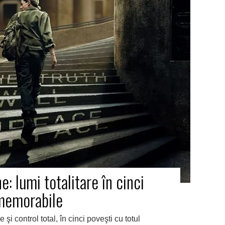
e: lumi totalitare în cinci
 memorabile
i control total, în cinci poveşti cu totul