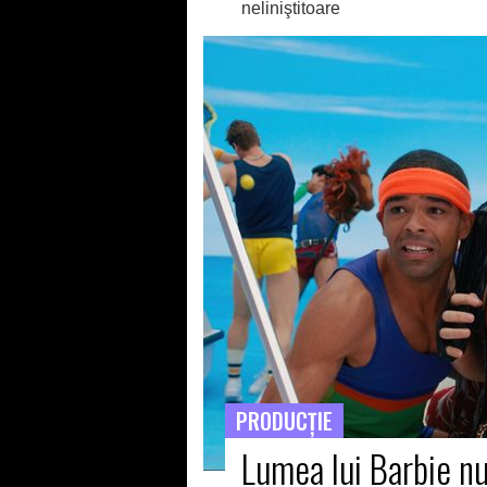
neliniştitoare
PRODUCŢIE
Lumea lui Barbie nu 