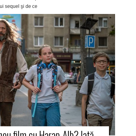
ui sequel şi de ce
 nou film cu Harap-Alb? Iată