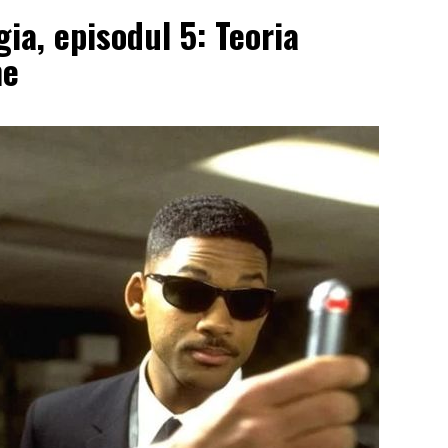
a, episodul 5: Teoria
me