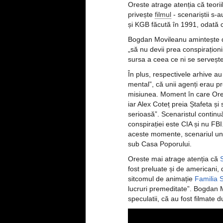
Oreste atrage atenția că teorii
privește
filmul
- scenariștii s-
și KGB făcută în 1991, odată c
Bogdan Movileanu amintește d
„să nu devii prea conspirațion
sursa a ceea ce ni se serveșt
În plus, respectivele arhive au
mental”, că unii agenți erau p
misiunea. Moment în care Ore
iar Alex Coteț preia Ștafeta ș
serioasă”. Scenaristul continu
conspirației este CIA și nu FBI.
aceste momente, scenariul u
sub Casa Poporului.
Oreste mai atrage atenția că
fost preluate și de americani,
sitcomul de animație
Familia 
lucruri premeditate”. Bogdan 
speculatii, că au fost filmate