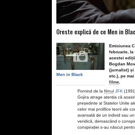
Oreste explică de ce Men in Blac
Emisiunea C
februarie, l
acestei ediți
Bogdan Movil
(jurnalist) și
Men in Black
etc.), pe mai
filme
.
Pornind de la
filmul
JFK
(1991)
Gojira atrage atenția că asasin
președinte al Statelor Unite al
celor mai prolifice teorii ale c
avansată de un individ sau un 
veridică, demascând o conspir
conspirației s-au născut pentru a