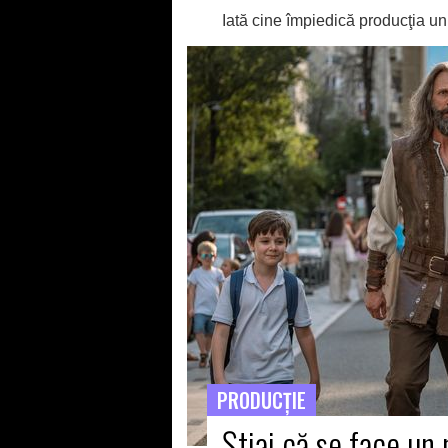
Iată cine împiedică producţia un
PRODUCŢIE
Ştiai că se face un