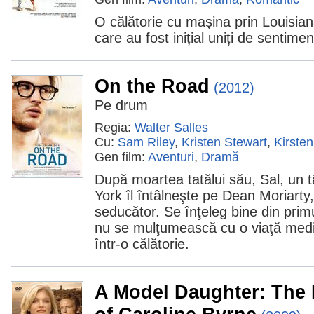
O călătorie cu mașina prin Louisiana
care au fost inițial uniți de sentimen
On the Road
(2012)
Pe drum
Regia:
Walter Salles
Cu:
Sam Riley
,
Kristen Stewart
,
Kirste
Gen film:
Aventuri
,
Dramă
După moartea tatălui său, Sal, un t
York îl întâlneşte pe Dean Moriarty,
seducător. Se înţeleg bine din pri
nu se mulţumească cu o viaţă medi
într-o călătorie.
A Model Daughter: The 