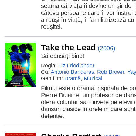
seama că viaţa îi devine un şir de 
câteva persoane care îl vor instru
a reuşi în viaţă, îl familiarizează c
reuşitei.
Take the Lead
(2006)
Să dansați bine!
Regia:
Liz Friedlander
Cu:
Antonio Banderas
,
Rob Brown
,
Yay
Gen film:
Dramă
,
Muzical
Filmul este o drama inspirata de po
Pierre Dulaine, un profesor de dan
ofera voluntar sa ii invete pe elevii
dansuri clasice in orele in care sunt
detentie.