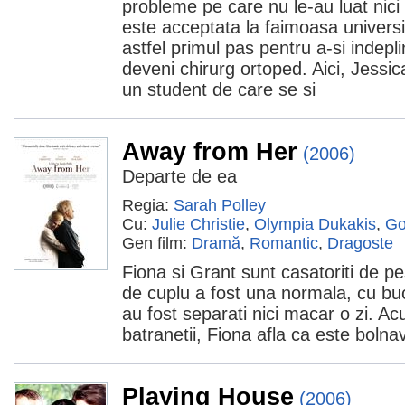
probleme pe care nu le-au luat nici 
este acceptata la faimoasa univers
astfel primul pas pentru a-si indepli
deveni chirurg ortoped. Aici, Jessic
un student de care se si
Away from Her
(2006)
Departe de ea
Regia:
Sarah Polley
Cu:
Julie Christie
,
Olympia Dukakis
,
Go
Gen film:
Dramă
,
Romantic
,
Dragoste
Fiona si Grant sunt casatoriti de pe
de cuplu a fost una normala, cu buc
au fost separati nici macar o zi. Ac
batranetii, Fiona afla ca este boln
Playing House
(2006)