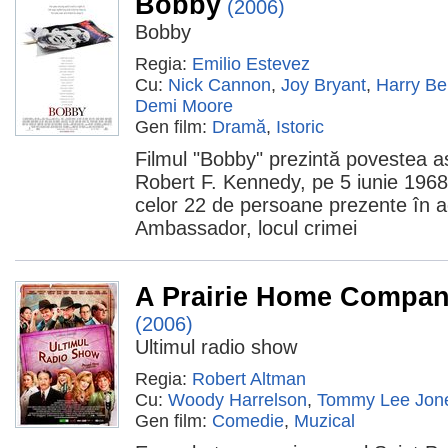
Bobby
(2006)
Bobby
Regia:
Emilio Estevez
Cu:
Nick Cannon
,
Joy Bryant
,
Harry Be
Demi Moore
Gen film:
Dramă
,
Istoric
Filmul "Bobby" prezintă povestea as
Robert F. Kennedy, pe 5 iunie 1968
celor 22 de persoane prezente în a
Ambassador, locul crimei
A Prairie Home Compan
(2006)
Ultimul radio show
Regia:
Robert Altman
Cu:
Woody Harrelson
,
Tommy Lee Jon
Gen film:
Comedie
,
Muzical