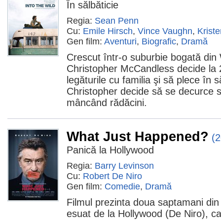
În sălbăticie
Regia:
Sean Penn
Cu:
Emile Hirsch
,
Vince Vaughn
,
Krist
Gen film:
Aventuri
,
Biografic
,
Dramă
Crescut într-o suburbie bogată di
Christopher McCandless decide la 2
legăturile cu familia şi să plece în s
Christopher decide să se decurce s
mâncând rădăcini.
What Just Happened?
(
Panică la Hollywood
Regia:
Barry Levinson
Cu:
Robert De Niro
Gen film:
Comedie
,
Dramă
Filmul prezinta doua saptamani din
esuat de la Hollywood (De Niro), car