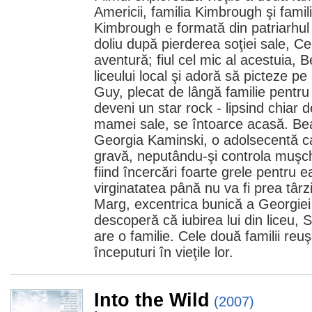
Americii, familia Kimbrough şi famil
Kimbrough e formată din patriarhul 
doliu după pierderea soţiei sale, Ce
aventură; fiul cel mic al acestuia, B
liceului local şi adoră să picteze pe 
Guy, plecat de lângă familie pentru
deveni un star rock - lipsind chiar
mamei sale, se întoarce acasă. Be
Georgia Kaminski, o adolsecentă c
gravă, neputându-şi controla muşchi
fiind încercări foarte grele pentru e
virginatatea până nu va fi prea târz
Marg, excentrica bunică a Georgiei 
descoperă că iubirea lui din liceu, 
are o familie. Cele două familii reu
începuturi în vieţile lor.
Into the Wild
(2007)