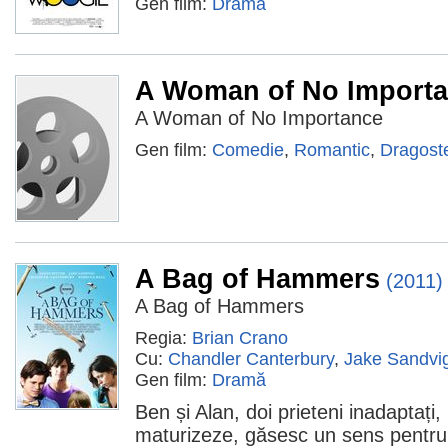
Gen film:
Dramă
A Woman of No Import
A Woman of No Importance
Gen film:
Comedie
,
Romantic
,
Dragost
A Bag of Hammers
(2011)
A Bag of Hammers
Regia:
Brian Crano
Cu:
Chandler Canterbury
,
Jake Sandvi
Gen film:
Dramă
Ben și Alan, doi prieteni inadaptați,
maturizeze, găsesc un sens pentru v