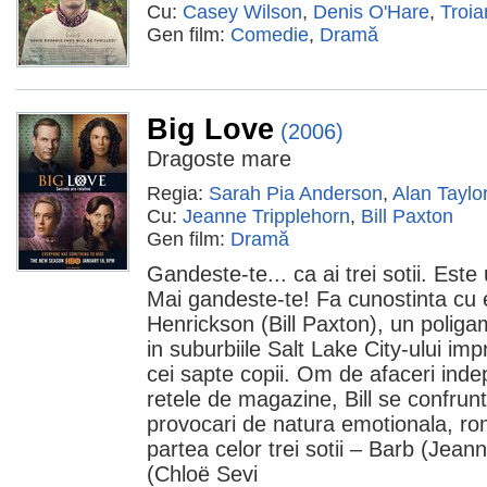
Cu:
Casey Wilson
,
Denis O'Hare
,
Troia
Gen film:
Comedie
,
Dramă
Big Love
(2006)
Dragoste mare
Regia:
Sarah Pia Anderson
,
Alan Taylo
Cu:
Jeanne Tripplehorn
,
Bill Paxton
Gen film:
Dramă
Gandeste-te... ca ai trei sotii. Este
Mai gandeste-te! Fa cunostinta cu ero
Henrickson (Bill Paxton), un poliga
in suburbiile Salt Lake City-ului impr
cei sapte copii. Om de afaceri inde
retele de magazine, Bill se confrun
provocari de natura emotionala, rom
partea celor trei sotii – Barb (Jeann
(Chloë Sevi