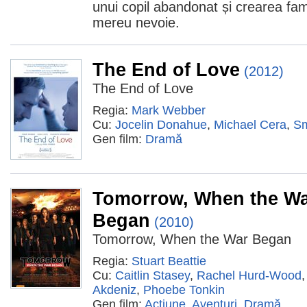
unui copil abandonat și crearea fam
mereu nevoie.
The End of Love
(2012)
The End of Love
Regia:
Mark Webber
Cu:
Jocelin Donahue
,
Michael Cera
,
Sm
Gen film:
Dramă
Tomorrow, When the W
Began
(2010)
Tomorrow, When the War Began
Regia:
Stuart Beattie
Cu:
Caitlin Stasey
,
Rachel Hurd-Wood
Akdeniz
,
Phoebe Tonkin
Gen film:
Acţiune
,
Aventuri
,
Dramă