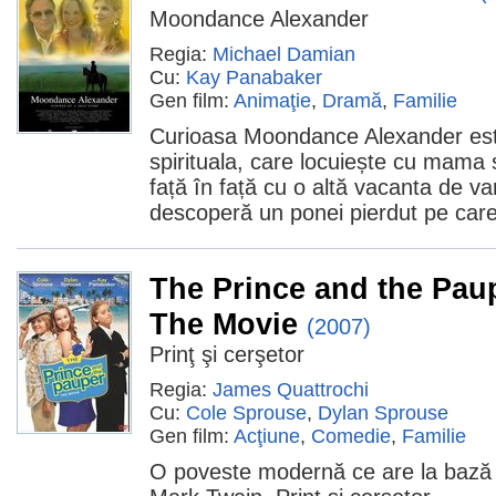
Moondance Alexander
Regia:
Michael Damian
Cu:
Kay Panabaker
Gen film:
Animaţie
,
Dramă
,
Familie
Curioasa Moondance Alexander est
spirituala, care locuiește cu mama 
față în față cu o altă vacanta de v
descoperă un ponei pierdut pe car
The Prince and the Pau
The Movie
(2007)
Prinţ şi cerşetor
Regia:
James Quattrochi
Cu:
Cole Sprouse
,
Dylan Sprouse
Gen film:
Acţiune
,
Comedie
,
Familie
O poveste modernă ce are la bază c