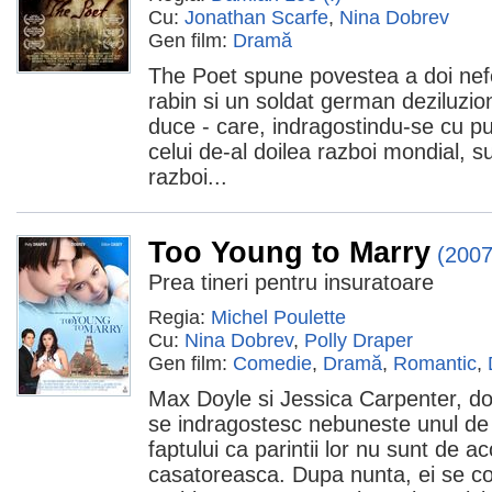
Cu:
Jonathan Scarfe
,
Nina Dobrev
Gen film:
Dramă
The Poet spune povestea a doi neferic
rabin si un soldat german deziluzio
duce - care, indragostindu-se cu pu
celui de-al doilea razboi mondial, s
razboi...
Too Young to Marry
(2007
Prea tineri pentru insuratoare
Regia:
Michel Poulette
Cu:
Nina Dobrev
,
Polly Draper
Gen film:
Comedie
,
Dramă
,
Romantic
,
Max Doyle si Jessica Carpenter, doi
se indragostesc nebuneste unul de ce
faptului ca parintii lor nu sunt de a
casatoreasca. Dupa nunta, ei se co