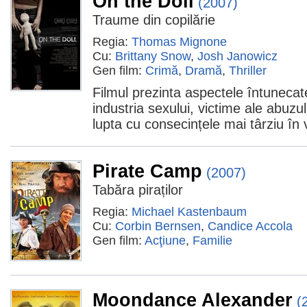
On the Doll
(2007)
Traume din copilărie
Regia:
Thomas Mignone
Cu:
Brittany Snow
,
Josh Janowicz
Gen film:
Crimă
,
Dramă
,
Thriller
Filmul prezinta aspectele întunecate 
industria sexului, victime ale abuzul
lupta cu consecințele mai târziu în 
Pirate Camp
(2007)
Tabăra piraților
Regia:
Michael Kastenbaum
Cu:
Corbin Bernsen
,
Candice Accola
Gen film:
Acţiune
,
Familie
Moondance Alexander
(