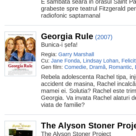
E sambata seara in orasul Saint Pa
grabeste spre teatrul Fitzgerald pen
radiofonic saptamanal
Georgia Rule
(2007)
Bunica-i șefa!
Regia:
Garry Marshall
Cu:
Jane Fonda
,
Lindsay Lohan
,
Felic
Gen film:
Comedie
,
Dramă
,
Romantic
,
Rebela adolescenta Rachel tipa, inj
accident de masina, Rachel incalcă
mamei ei. Solutia? Rachel este trim
Georgia. Va invata Rachel alaturi
viata de familie?
The Alyson Stoner Proj
The Alyson Stoner Project