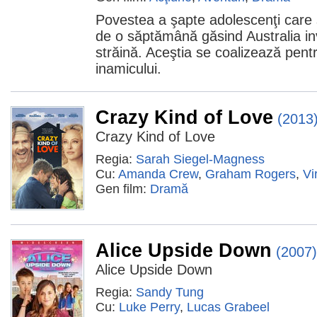
Povestea a şapte adolescenţi care s
de o săptămână găsind Australia i
străină. Aceştia se coalizează pent
inamicului.
Crazy Kind of Love
(2013
Crazy Kind of Love
Regia:
Sarah Siegel-Magness
Cu:
Amanda Crew
,
Graham Rogers
,
Vi
Gen film:
Dramă
Alice Upside Down
(2007)
Alice Upside Down
Regia:
Sandy Tung
Cu:
Luke Perry
,
Lucas Grabeel