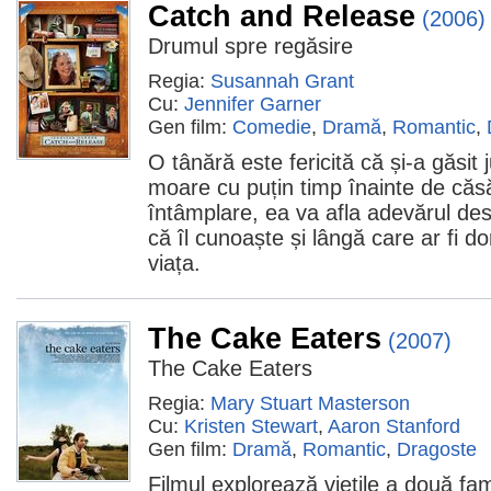
Catch and Release
(2006)
Drumul spre regăsire
Regia:
Susannah Grant
Cu:
Jennifer Garner
Gen film:
Comedie
,
Dramă
,
Romantic
,
O tânără este fericită că și-a găsit
moare cu puțin timp înainte de căs
întâmplare, ea va afla adevărul de
că îl cunoaște și lângă care ar fi do
viața.
The Cake Eaters
(2007)
The Cake Eaters
Regia:
Mary Stuart Masterson
Cu:
Kristen Stewart
,
Aaron Stanford
Gen film:
Dramă
,
Romantic
,
Dragoste
Filmul explorează vieţile a două fami