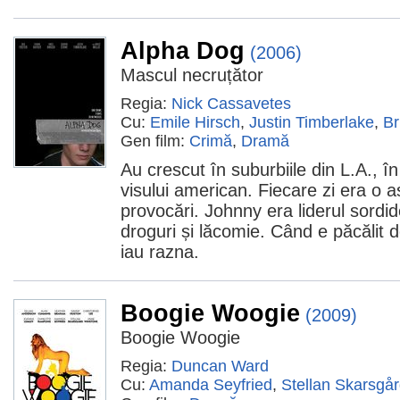
Alpha Dog
(2006)
Mascul necruțător
Regia:
Nick Cassavetes
Cu:
Emile Hirsch
,
Justin Timberlake
,
Br
Gen film:
Crimă
,
Dramă
Au crescut în suburbiile din L.A., î
visului american. Fiecare zi era o 
provocări. Johnny era liderul sordide
droguri și lăcomie. Când e păcălit de
iau razna.
Boogie Woogie
(2009)
Boogie Woogie
Regia:
Duncan Ward
Cu:
Amanda Seyfried
,
Stellan Skarsgå