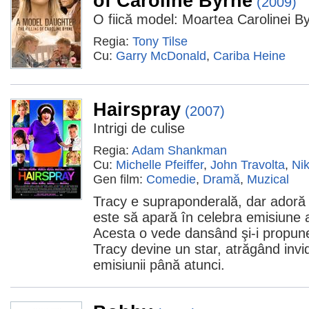
of Caroline Byrne
(2009)
O fiică model: Moartea Carolinei B
Regia:
Tony Tilse
Cu:
Garry McDonald
,
Cariba Heine
Hairspray
(2007)
Intrigi de culise
Regia:
Adam Shankman
Cu:
Michelle Pfeiffer
,
John Travolta
,
Nik
Gen film:
Comedie
,
Dramă
,
Muzical
Tracy e supraponderală, dar adoră 
este să apară în celebra emisiune a
Acesta o vede dansând şi-i propune
Tracy devine un star, atrăgând invi
emisiunii până atunci.