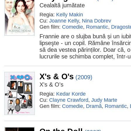
Cealaltă jumătate
Regia:
Kelly Makin
Cu:
Joanne Kelly
,
Nina Dobrev
Gen film:
Comedie
,
Romantic
,
Dragost
Frannie are o slujba bună și un iubit
lipseşte - un copil. Rămâne însărci
să dea vestea părinților. Doar că, o
lucrurile se schimba complet, într
X's & O's
(2009)
X's & O's
Regia:
Kedar Korde
Cu:
Clayne Crawford
,
Judy Marte
Gen film:
Comedie
,
Dramă
,
Romantic
,