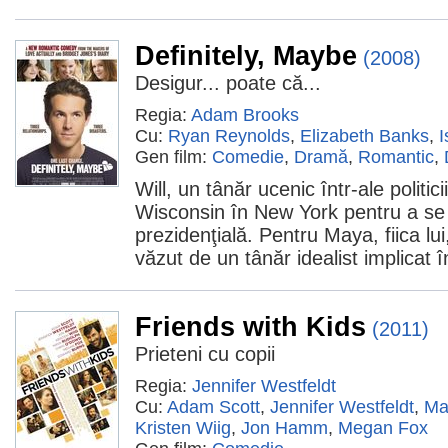
Definitely, Maybe
(2008)
Desigur... poate că...
Regia:
Adam Brooks
Cu:
Ryan Reynolds
,
Elizabeth Banks
,
I
Gen film:
Comedie
,
Dramă
,
Romantic
,
Will, un tânăr ucenic într-ale politic
Wisconsin în New York pentru a se
prezidenţială. Pentru Maya, fiica lui
văzut de un tânăr idealist implicat în
Friends with Kids
(2011)
Prieteni cu copii
Regia:
Jennifer Westfeldt
Cu:
Adam Scott
,
Jennifer Westfeldt
,
Ma
Kristen Wiig
,
Jon Hamm
,
Megan Fox