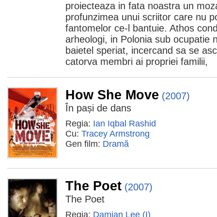
proiecteaza in fata noastra un moz
profunzimea unui scriitor care nu 
fantomelor ce-l bantuie. Athos con
arheologi, in Polonia sub ocupatie 
baietel speriat, incercand sa se asc
catorva membri ai propriei familii,
How She Move
(2007)
În pași de dans
Regia:
Ian Iqbal Rashid
Cu:
Tracey Armstrong
Gen film:
Dramă
The Poet
(2007)
The Poet
Regia:
Damian Lee (I)