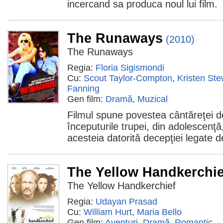
incercand sa produca noul lui film.
The Runaways
(2010)
The Runaways
Regia:
Floria Sigismondi
Cu:
Scout Taylor-Compton
,
Kristen Ste
Fanning
Gen film:
Dramă
,
Muzical
Filmul spune povestea cântăreţei de
începuturile trupei, din adolescenţ
acesteia datorită decepţiei legate 
The Yellow Handkerchie
The Yellow Handkerchief
Regia:
Udayan Prasad
Cu:
William Hurt
,
Maria Bello
Gen film:
Aventuri
,
Dramă
,
Romantic