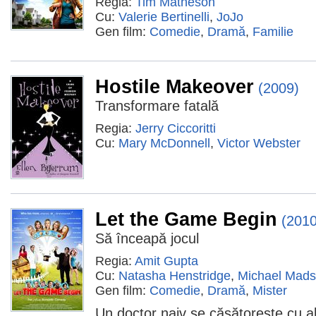
Regia:
Tim Matheson
Cu:
Valerie Bertinelli
,
JoJo
Gen film:
Comedie
,
Dramă
,
Familie
Hostile Makeover
(2009)
Transformare fatală
Regia:
Jerry Ciccoritti
Cu:
Mary McDonnell
,
Victor Webster
Let the Game Begin
(2010
Să înceapă jocul
Regia:
Amit Gupta
Cu:
Natasha Henstridge
,
Michael Mad
Gen film:
Comedie
,
Dramă
,
Mister
Un doctor naiv se căsătoreşte cu al