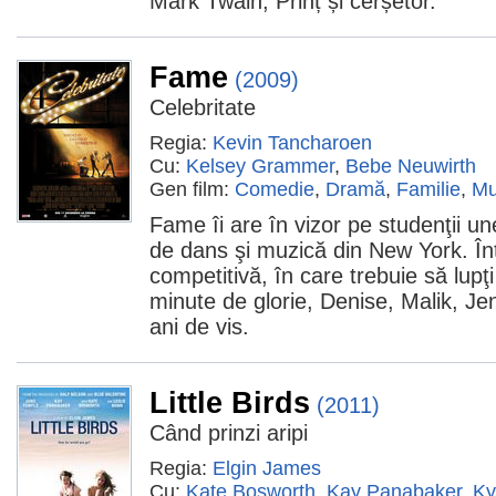
Mark Twain, Prinț și cerșetor.
Fame
(2009)
Celebritate
Regia:
Kevin Tancharoen
Cu:
Kelsey Grammer
,
Bebe Neuwirth
Gen film:
Comedie
,
Dramă
,
Familie
,
Mu
Fame îi are în vizor pe studenţii u
de dans şi muzică din New York. În
competitivă, în care trebuie să lupţ
minute de glorie, Denise, Malik, Je
ani de vis.
Little Birds
(2011)
Când prinzi aripi
Regia:
Elgin James
Cu:
Kate Bosworth
,
Kay Panabaker
,
Ky