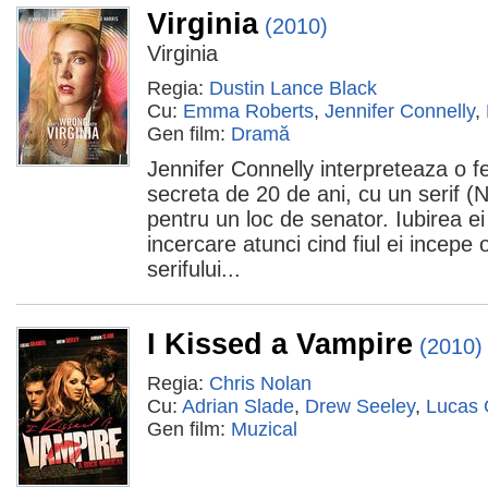
Virginia
(2010)
Virginia
Regia:
Dustin Lance Black
Cu:
Emma Roberts
,
Jennifer Connelly
,
Gen film:
Dramă
Jennifer Connelly interpreteaza o f
secreta de 20 de ani, cu un serif (
pentru un loc de senator. Iubirea ei
incercare atunci cind fiul ei incepe o
serifului...
I Kissed a Vampire
(2010)
Regia:
Chris Nolan
Cu:
Adrian Slade
,
Drew Seeley
,
Lucas 
Gen film:
Muzical