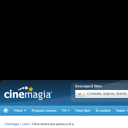
Descoperă filme
Comedie, acţiune, dramă, .
Filme
Program cinema
TV
Timp liber
În curând
Trailer
Cinemagia
Liste
Filme Americane partea a III-a
>
>