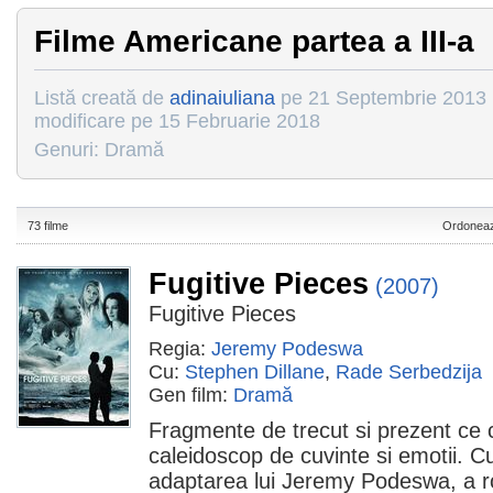
Filme Americane partea a III-a
Listă creată de
adinaiuliana
pe 21 Septembrie 2013 |
modificare pe 15 Februarie 2018
Genuri: Dramă
73 filme
Ordoneaz
Fugitive Pieces
(2007)
Fugitive Pieces
Regia:
Jeremy Podeswa
Cu:
Stephen Dillane
,
Rade Serbedzija
Gen film:
Dramă
Fragmente de trecut si prezent ce 
caleidoscop de cuvinte si emotii. Cu 
adaptarea lui Jeremy Podeswa, a r