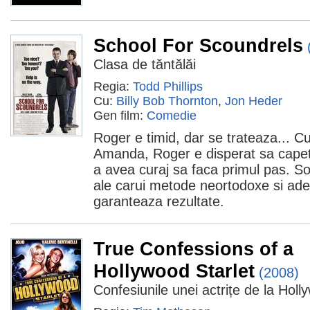
School For Scoundrels
Clasa de tăntălăi
Regia:
Todd Phillips
Cu:
Billy Bob Thornton
,
Jon Heder
Gen film:
Comedie
Roger e timid, dar se trateaza... C
Amanda, Roger e disperat sa capete
a avea curaj sa faca primul pas. Sol
ale carui metode neortodoxe si ad
garanteaza rezultate.
True Confessions of a
Hollywood Starlet
(2008)
Confesiunile unei actrițe de la Hol