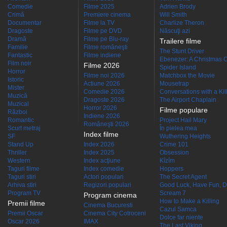
Comedie
Filme 2025
Adrien Brody
Crimă
Premiere cinema
Will Smith
Documentar
Filme la TV
Charlize Theron
Dragoste
Filme pe DVD
Născuţi azi
Dramă
Filme pe Blu-ray
Trailere filme
Familie
Filme româneşti
The Stunt Driver
Fantastic
Filme indiene
Ebenezer: A Christmas C
Film noir
Filme 2026
Spider Island
Horror
Filme noi 2026
Matchbox the Movie
Istoric
Actiune 2026
Mousetrap
Mister
Comedie 2026
Conversations with a Kille
Muzică
Dragoste 2026
The Airport Chaplain
Muzical
Horror 2026
Filme populare
Război
Indiene 2026
Romantic
Project Hail Mary
Româneşti 2026
Scurt metraj
În pielea mea
Index filme
SF
Wuthering Heights
Stand Up
Index 2026
Crime 101
Thriller
Index 2025
Obsession
Western
Index acţiune
Kîzîm
Taguri filme
Index comedie
Hoppers
Taguri stiri
Actori populari
The Secret Agent
Arhiva stiri
Regizori populari
Good Luck, Have Fun, D
Program TV
Scream 7
Program cinema
How to Make a Killing
Premii filme
Cinema Bucuresti
Cazul Samca
Premii Oscar
Cinema City Cotroceni
Dolce far niente
Oscar 2026
IMAX
The Last Viking