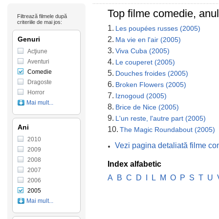
Top filme comedie, anul
Filtrează filmele după
criteriile de mai jos:
1.
Les poupées russes (2005)
Genuri
2.
Ma vie en l'air (2005)
3.
Viva Cuba (2005)
Acţiune
4.
Aventuri
Le couperet (2005)
Comedie
5.
Douches froides (2005)
Dragoste
6.
Broken Flowers (2005)
Horror
7.
Iznogoud (2005)
Mai mult...
8.
Brice de Nice (2005)
9.
L'un reste, l'autre part (2005)
Ani
10.
The Magic Roundabout (2005)
2010
Vezi pagina detaliată filme co
2009
2008
Index alfabetic
2007
A
B
C
D
I
L
M
O
P
S
T
U
2006
2005
Mai mult...