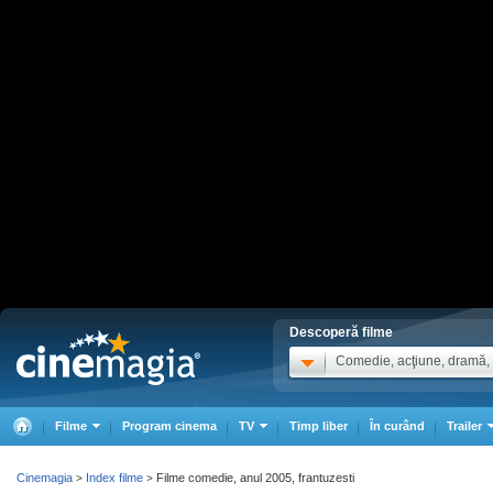
Descoperă filme
Comedie, acţiune, dramă, .
Filme
Program cinema
TV
Timp liber
În curând
Trailer
Cinemagia
Index filme
Filme comedie, anul 2005, frantuzesti
>
>