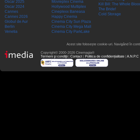
Oscar 2025
Movieplex Cinema
Kill Bill: The Whole Blood
Oscar 2024
Hollywood Multiplex
The Bride!
Cannes
Cineplexx Baneasa
Cold Storage
Cannes 2026
Happy Cinema
Globul de Aur
Cinema City Sun Plaza
Berlin
Cinema City Mega Mall
Venetia
Cinema City ParkLake
Acest site folosește cookie-uri. Navigând în conti
Copyright© 2000-2026 Cinemagia®
Termeni şi condiţii
|
Contact
|
Politica de confidențialitate
|
A.N.P.C