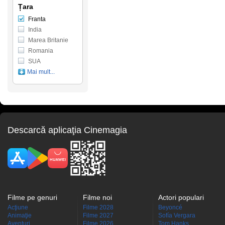
Țara
Franta
India
Marea Britanie
Romania
SUA
Mai mult...
Descarcă aplicaţia Cinemagia
Filme pe genuri
Filme noi
Actori populari
Acţiune
Filme 2028
Beyoncé
Animaţie
Filme 2027
Sofía Vergara
Aventuri
Filme 2026
Tom Hanks