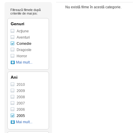
Nu există filme în acestă categorie.
Filtrează filmele după
criteriile de mai jos:
Genuri
Acţiune
Aventuri
Comedie
Dragoste
Horror
Mai mult...
Ani
2010
2009
2008
2007
2006
2005
Mai mult...