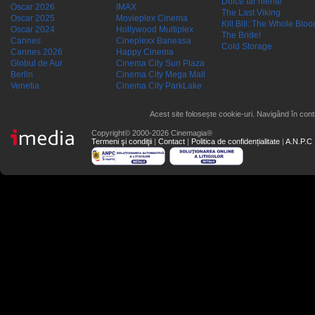
Dolce far niente
Oscar 2026
IMAX
The Last Viking
Oscar 2025
Movieplex Cinema
Kill Bill: The Whole Blood
Oscar 2024
Hollywood Multiplex
The Bride!
Cannes
Cineplexx Baneasa
Cold Storage
Cannes 2026
Happy Cinema
Globul de Aur
Cinema City Sun Plaza
Berlin
Cinema City Mega Mall
Venetia
Cinema City ParkLake
Acest site folosește cookie-uri. Navigând în conti
Copyright© 2000-2026 Cinemagia®
Termeni şi condiţii
|
Contact
|
Politica de confidențialitate
|
A.N.P.C