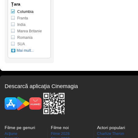
Țara
Columbia
Franta
India
Marea Britanie
Romania
SUA
Mai mult...
Descarcă aplicaţia Cinemagia
Filme pe genuri
Filme noi
Actori populari
Acţiune
Filme 2028
Charlize Theron