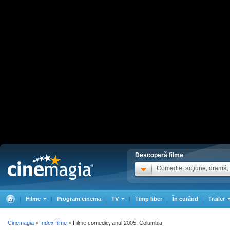
Descoperă filme
Comedie, acţiune, dramă, .
Filme
Program cinema
TV
Timp liber
În curând
Trailer
Cinemagia
Index filme
Filme comedie, anul 2005, Columbia
>
>