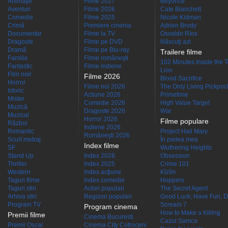
Animaţie
Filme 2027
Beyoncé
Aventuri
Filme 2026
Cate Blanchett
Comedie
Filme 2025
Nicole Kidman
Crimă
Premiere cinema
Adrien Brody
Documentar
Filme la TV
Osvaldo Ríos
Dragoste
Filme pe DVD
Născuţi azi
Dramă
Filme pe Blu-ray
Trailere filme
Familie
Filme româneşti
102 Minutes Inside the 
Fantastic
Filme indiene
Lion
Film noir
Filme 2026
Blood Sacrifice
Horror
Filme noi 2026
The Only Living Pickpocke
Istoric
Actiune 2026
Primetime
Mister
Comedie 2026
High Value Target
Muzică
Dragoste 2026
War
Muzical
Horror 2026
Filme populare
Război
Indiene 2026
Romantic
Project Hail Mary
Româneşti 2026
Scurt metraj
În pielea mea
Index filme
SF
Wuthering Heights
Stand Up
Index 2026
Obsession
Thriller
Index 2025
Crime 101
Western
Index acţiune
Kîzîm
Taguri filme
Index comedie
Hoppers
Taguri stiri
Actori populari
The Secret Agent
Arhiva stiri
Regizori populari
Good Luck, Have Fun, D
Program TV
Scream 7
Program cinema
How to Make a Killing
Premii filme
Cinema Bucuresti
Cazul Samca
Premii Oscar
Cinema City Cotroceni