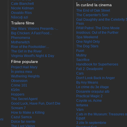
Cate Blanchett
În curând la cinema
Nicole Kidman
The End of Oak Street
Osvaldo Ríos
The Carpenter's Son
Născuţi azi
Gail Daughtry and the Celebrity 
Trailere filme
Pass
PAW Patrol: The Dino Movie
Star Wars: Visions Presents -...
Insidious: Out of the Further
Big Chicken: A Fast Food...
Spa Weekend
Phenomena
One Night Only
Motherwitch
The Dog Stars
Rise of the Footsoldier:...
Fuori
The Girl in the River
Mutiny
Virginia Woolf's Night & Day
Sacrifice
Filme populare
Handbook for Superheroes
Project Hail Mary
Fall 2: Deadpoint
În pielea mea
Cars
Wuthering Heights
Don't Look Back in Anger
Obsession
By Any Means
Crime 101
Le crime du 3e étage
Kîzîm
Dosarele orașului alb
Hoppers
Practical Magic 2
The Secret Agent
Coyote vs. Acme
Good Luck, Have Fun, Don't Die
Iertarea
Scream 7
Värn
How to Make a Killing
Cats in the Museum: Treasures o
Cazul Samca
Egypt
eni
Dolce far niente
3 zile în septembrie
The Last Viking