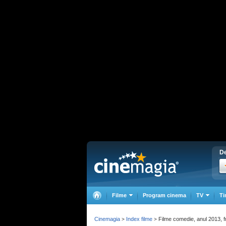
De
Filme
Program cinema
TV
Ti
Cinemagia
Index filme
Filme comedie, anul 2013, f
>
>