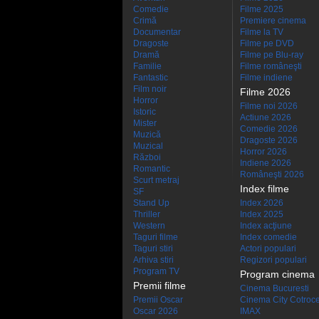
Comedie
Filme 2025
Crimă
Premiere cinema
Documentar
Filme la TV
Dragoste
Filme pe DVD
Dramă
Filme pe Blu-ray
Familie
Filme româneşti
Fantastic
Filme indiene
Film noir
Filme 2026
Horror
Filme noi 2026
Istoric
Actiune 2026
Mister
Comedie 2026
Muzică
Dragoste 2026
Muzical
Horror 2026
Război
Indiene 2026
Romantic
Româneşti 2026
Scurt metraj
Index filme
SF
Stand Up
Index 2026
Thriller
Index 2025
Western
Index acţiune
Taguri filme
Index comedie
Taguri stiri
Actori populari
Arhiva stiri
Regizori populari
Program TV
Program cinema
Premii filme
Cinema Bucuresti
Premii Oscar
Cinema City Cotroc
Oscar 2026
IMAX