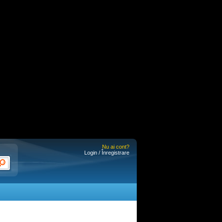
Nu ai cont?
Login / Înregistrare