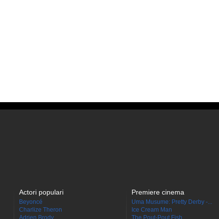
Actori populari
Premiere cinema
Beyoncé
Uma Musume: Pretty Derby -...
Charlize Theron
Ice Cream Man
Adrien Brody
The Pout-Pout Fish