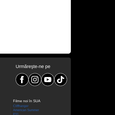
Urmăreşte-ne pe
Filme noi în SUA
Cliffhanger
American Summer
P31