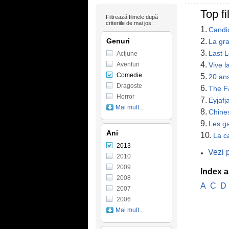
Top f
Filtrează filmele după
criteriile de mai jos:
1.
Candi
Genuri
2.
La gr
3.
Last 
Acţiune
4.
Aventuri
Vive l
Comedie
5.
20 ans
Dragoste
6.
The F
Horror
7.
Eyjafj
Mai mult...
8.
Chine
9.
Les ga
Ani
10.
La c
2013
Vezi 
2010
2009
Index a
2008
A
C
D
2007
2006
Mai mult...