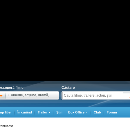
scoperă filme
Căutare
Comedie, acţiune, dramă, ...
mp liber
În curând
Trailer
Ştiri
Box Office
Club
Forum
rantuzesti