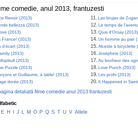
ilme comedie, anul 2013, frantuzesti
11.
ce Renoir (2013)
Las brujas de Zugar
12.
ande bellezza (2013)
Le temps de l'avent
13.
Love (2013)
Quai d'Orsay (2013)
14.
a France! (2013)
Un homme au pair (
15.
 d'écart (2013)
Alceste à bicyclette
16.
amily (2013)
Joséphine (2013)
17.
allojökull (2013)
Au bonheur des ogr
18.
se Puzzle (2013)
Love Punch (2013)
19.
rçons et Guillaume, à table! (2013)
Les profs (2013)
20.
age dorée (2013)
It Happened in Sain
pagina detaliată filme comedie anul 2013 frantuzesti
lfabetic
E
H
I
J
L
M
O
P
Q
S
T
U
V
Altele