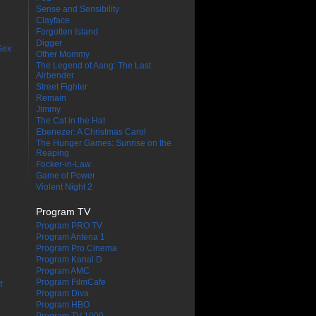
Sense and Sensibility
Clayface
Forgotten Island
Digger
Sex
Other Mommy
The Legend of Aang: The Last
Airbender
Street Fighter
Remain
Jimmy
The Cat in the Hat
Ebenezer: A Christmas Carol
The Hunger Games: Sunrise on the
Reaping
Focker-in-Law
Game of Power
Violent Night 2
Program TV
Program PRO TV
Program Antena 1
Program Pro Cinema
Program Kanal D
Program AMC
Program FilmCafe
f
Program Diva
Program HBO