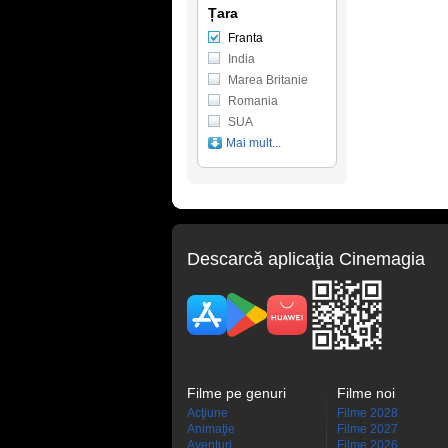
Țara
Franta
India
Marea Britanie
Romania
SUA
Mai mult...
Descarcă aplicaţia Cinemagia
Filme pe genuri
Filme noi
Acţiune
Filme 2028
Animaţie
Filme 2027
Aventuri
Filme 2026