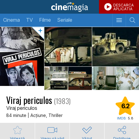
DESCARCA
APLICATIA
Cinema
TV
Filme
Seriale
Viraj periculos
(1983)
6.2
Viraj periculos
84 minute | Acţiune, Thriller
IMDB:
5.8
Votează
Vreau să văd
Văzut
Distribuie