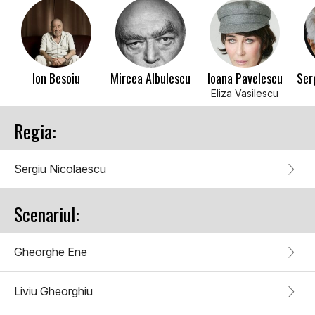
Ion Besoiu
Mircea Albulescu
Ioana Pavelescu
Ser
Eliza Vasilescu
Regia:
Sergiu Nicolaescu
Scenariul:
Gheorghe Ene
Liviu Gheorghiu