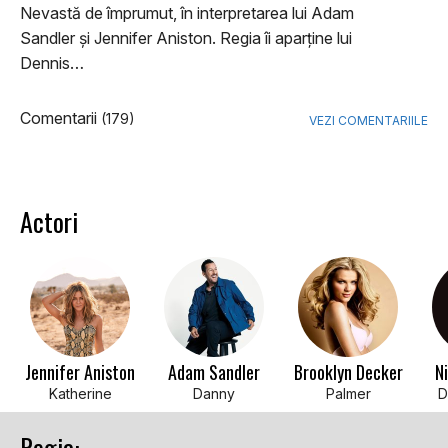
Nevastă de împrumut, în interpretarea lui Adam
Sandler și Jennifer Aniston. Regia îi aparține lui
Dennis…
Comentarii
(179)
VEZI COMENTARIILE
Actori
Jennifer Aniston
Adam Sandler
Brooklyn Decker
N
Katherine
Danny
Palmer
D
Regia: