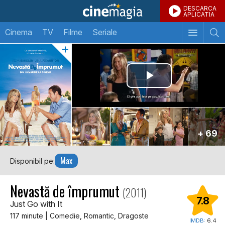
DESCARCA
APLICATIA
Cinema
TV
Filme
Seriale
+ 69
Max
Disponibil pe:
Nevastă de împrumut
(2011)
7.8
Just Go with It
117 minute | Comedie, Romantic, Dragoste
IMDB:
6.4