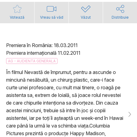
Votează
Vreau să văd
Văzut
Distribuie
Premiera în România: 18.03.2011
Premiera internațională 11.02.2011
AG - AUDIENTA GENERALA
În filmul Nevastă de împrumut, pentru a ascunde o
minciună nesăbuită, un chirurg plastic, care-i face
curte unei profesoare, cu mult mai tinere, o roagă pe
asistenta sa, extrem de loială, să joace rolul nevestei
de care chipurile intenționa sa divorțeze. Din cauza
acestei minciuni, trebuie să intre în joc și copiii
asistentei, iar pe toți îi așteaptă un week-end în Hawai
care până la urmă le va schimba viața.Columbia
Pictures prezintă o producțe Happy Madison,