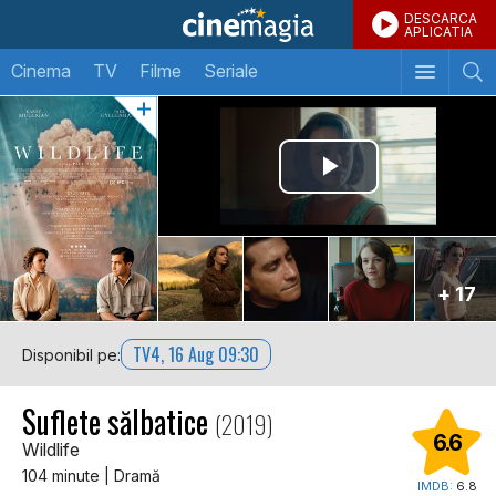
DESCARCA
APLICATIA
Cinema
TV
Filme
Seriale
+ 17
TV4, 16 Aug 09:30
Disponibil pe:
Suflete sălbatice
(2019)
6.6
Wildlife
104 minute | Dramă
IMDB:
6.8