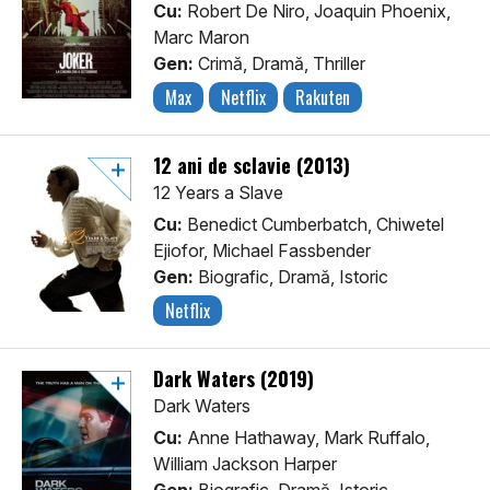
Cu:
Robert De Niro, Joaquin Phoenix,
Marc Maron
Gen:
Crimă, Dramă, Thriller
Max
Netflix
Rakuten
12 ani de sclavie (2013)
12 Years a Slave
Cu:
Benedict Cumberbatch, Chiwetel
Ejiofor, Michael Fassbender
Gen:
Biografic, Dramă, Istoric
Netflix
Dark Waters (2019)
Dark Waters
Cu:
Anne Hathaway, Mark Ruffalo,
William Jackson Harper