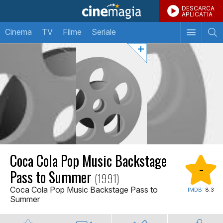
DESCARCA
APLICATIA
Cinema
TV
Filme
Seriale
Coca Cola Pop Music Backstage
-
Pass to Summer
(1991)
Coca Cola Pop Music Backstage Pass to
IMDB:
8.3
Summer