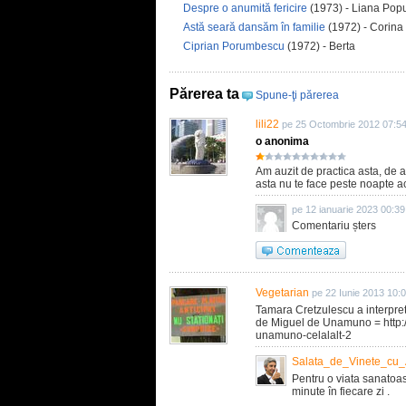
Despre o anumită fericire
(1973) - Liana Pop
Astă seară dansăm în familie
(1972) - Corina
Ciprian Porumbescu
(1972) - Berta
Părerea ta
Spune-ţi părerea
lili22
pe 25 Octombrie 2012 07:5
o anonima
Am auzit de practica asta, de a
asta nu te face peste noapte ac
pe 12 ianuarie 2023 00:39
Comentariu șters
Vegetarian
pe 22 Iunie 2013 10:
Tamara Cretzulescu a interpretat
de Miguel de Unamuno = http://
unamuno-celalalt-2
Salata_de_Vinete_cu_
Pentru o viata sanatoasa
minute în fiecare zi .