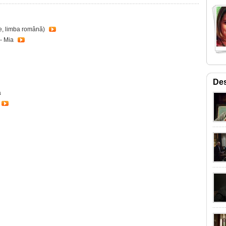
ce, limba română)
 - Mia
Des
a