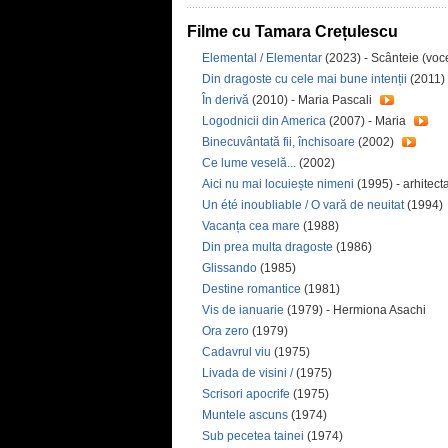
Filme cu Tamara Crețulescu
Elemental / Elementar
(2023) - Scânteie (vo
Din dragoste cu cele mai bune intenții
(2011)
În derivă
(2010) - Maria Pascali
Logodnicii din America
(2007) - Maria
Binecuvântată fii, închisoare
(2002)
Ce lume veselă...
(2002)
Aici nu mai locuiește nimeni
(1995) - arhitect
Un été inoubliable / O vară de neuitat
(1994)
Vacanța cea mare
(1988)
Din prea multa dragoste
(1986)
Glissando
(1985)
Destine romantice
(1981)
Vis de ianuarie
(1979) - Hermiona Asachi
Ora zero
(1979)
Cadavrul viu
(1975)
Livada de visini /
(1975)
Scrisori apocrife
(1975)
Muntele ascuns
(1974)
Sub pecetea tainei
(1974)