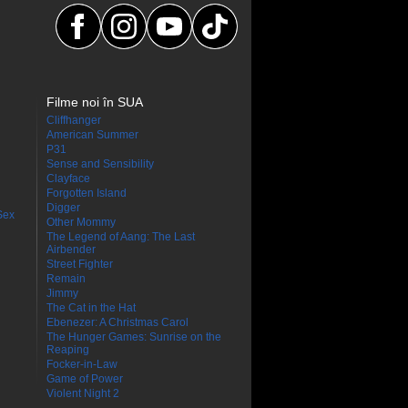
Filme noi în SUA
Cliffhanger
American Summer
P31
Sense and Sensibility
Clayface
Forgotten Island
Digger
Sex
Other Mommy
The Legend of Aang: The Last
Airbender
Street Fighter
Remain
Jimmy
The Cat in the Hat
Ebenezer: A Christmas Carol
The Hunger Games: Sunrise on the
Reaping
Focker-in-Law
Game of Power
Violent Night 2