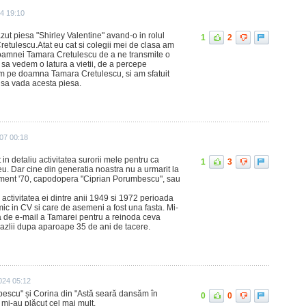
4 19:10
t piesa "Shirley Valentine" avand-o in rolul
1
2
etulescu.Atat eu cat si colegii mei de clasa am
doamnei Tamara Cretulescu de a ne transmite o
 sa vedem o latura a vietii, de a percepe
m pe doamna Tamara Cretulescu, si am sfatuit
a sa vada acesta piesa.
07 00:18
n detaliu activitatea surorii mele pentru ca
1
3
u. Dar cine din generatia noastra nu a urmarit la
sment '70, capodopera "Ciprian Porumbescu", sau
activitatea ei dintre anii 1949 si 1972 perioada
c in CV si care de asemeni a fost una fasta. Mi-
a de e-mail a Tamarei pentru a reinoda ceva
hazlii dupa aparoape 35 de ani de tacere.
024 05:12
bescu" și Corina din "Astă seară dansăm în
0
0
e mi-au plăcut cel mai mult.