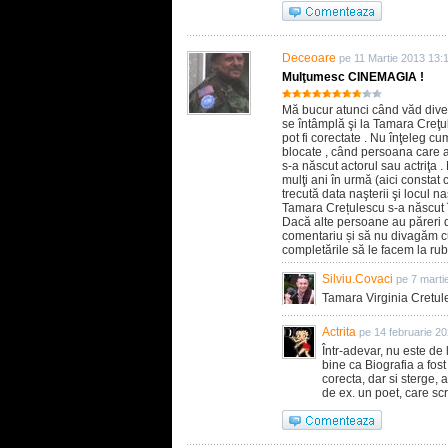
Deceoare
pe 11 Martie 2013 13:
Mulţumesc CINEMAGIA !
Mă bucur atunci când văd divers
se întâmplă şi la Tamara Creţu
pot fi corectate . Nu înţeleg cu
blocate , când persoana care a 
s-a născut actorul sau actriţa 
mulţi ani în urmă (aici constat 
trecută data naşterii şi locul na
Tamara Crețulescu s-a născut 
Dacă alte persoane au păreri 
comentariu și să nu divagăm cu
completările să le facem la rub
Silviu.Covaci
pe 7 marti
Tamara Virginia Cretul
Actrita
pe 14 februarie 2
Într-adevar, nu este de 
bine ca Biografia a fos
corecta, dar si sterge, a
de ex. un poet, care scri