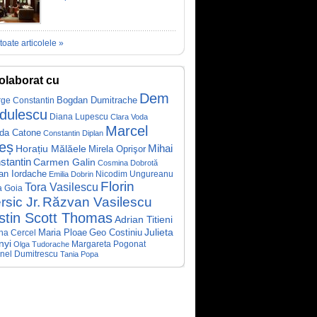
toate articolele »
olaborat cu
Dem
Bogdan Dumitrache
ge Constantin
dulescu
Diana Lupescu
Clara Voda
Marcel
da Catone
Constantin Diplan
reș
Mihai
Horațiu Mălăele
Mirela Oprişor
stantin
Carmen Galin
Cosmina Dobrotă
an Iordache
Nicodim Ungureanu
Emilia Dobrin
Florin
Tora Vasilescu
ca Goia
rsic Jr.
Răzvan Vasilescu
istin Scott Thomas
Adrian Titieni
Julieta
Maria Ploae
Geo Costiniu
ina Cercel
nyi
Margareta Pogonat
Olga Tudorache
inel Dumitrescu
Tania Popa