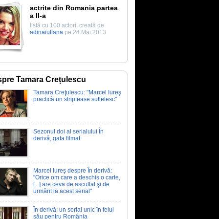
actrite din Romania partea
a II-a
listă cu 100 actori, creată de
adinaiuliana
pe 24 Mai 2013
pre Tamara Crețulescu
Tamara Creţulescu: "Marcel Iureş
practică un striptease sufletesc"
Sezonul doi al serialului În
derivă, gata filmat
Marcel Iureş despre În derivă:
"Orice om care a deschis o carte,
[...] are ceva de ascultat şi de
urmărit la acest serial"
În derivă: un serial unic în felul
său pentru România