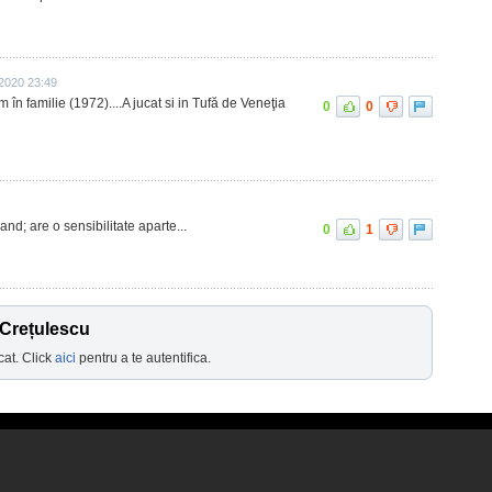
 2020 23:49
în familie (1972)....A jucat si in Tufă de Veneţia
0
0
nd; are o sensibilitate aparte...
0
1
 Crețulescu
cat. Click
aici
pentru a te autentifica.