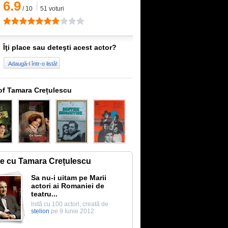
6.9
/
10
51
voturi
Îţi place sau deteşti acest actor?
Adaugă-l într-o listă!
of Tamara Crețulescu
te cu Tamara Crețulescu
Sa nu-i uitam pe Marii
actori ai Romaniei de
teatru...
listă cu 100 actori, creată de
stelion
pe 9 Iunie 2012