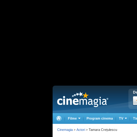
De
Filme
Program cinema
TV
Ti
Cinemagia
Actori
Tamara Crețulescu
>
>