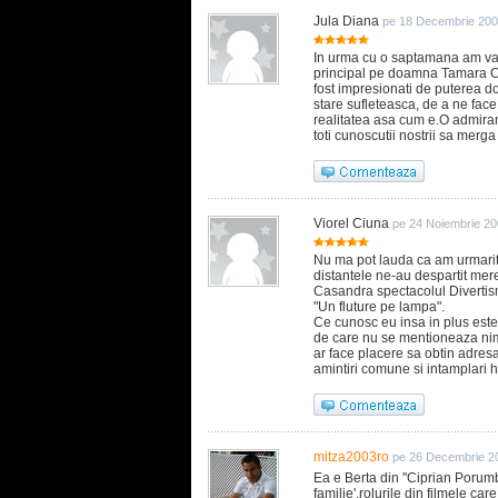
Jula Diana
pe 18 Decembrie 200
In urma cu o saptamana am vazu
principal pe doamna Tamara Cr
fost impresionati de puterea 
stare sufleteasca, de a ne face
realitatea asa cum e.O admira
toti cunoscutii nostrii sa merg
Viorel Ciuna
pe 24 Noiembrie 20
Nu ma pot lauda ca am urmarit i
distantele ne-au despartit mere
Casandra spectacolul Diverti
"Un fluture pe lampa".
Ce cunosc eu insa in plus este 
de care nu se mentioneaza nimi
ar face placere sa obtin adres
amintiri comune si intamplari 
mitza2003ro
pe 26 Decembrie 2
Ea e Berta din "Ciprian Porum
familie',rolurile din filmele car