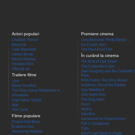
Actori populari
Premiere cinema
Charlize Theron
Uma Musume: Pretty Derby -...
Beyoncé
Ice Cream Man
Cate Blanchett
The Pout-Pout Fish
Adrien Brody
În curând la cinema
Nicole Kidman
The End of Oak Street
Osvaldo Ríos
The Carpenter's Son
Născuţi azi
Gail Daughtry and the Celebrity 
Trailere filme
Pass
PAW Patrol: The Dino Movie
Lion
Insidious: Out of the Further
Blood Sacrifice
Spa Weekend
The Only Living Pickpocket in...
One Night Only
Primetime
The Dog Stars
High Value Target
Fuori
War
Mutiny
The Cycle
Sacrifice
Filme populare
Handbook for Superheroes
Project Hail Mary
Fall 2: Deadpoint
În pielea mea
Cars
Wuthering Heights
Don't Look Back in Anger