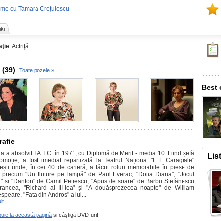
lme cu Tamara Crețulescu
ki
ţie
: Actriţă
 (39)
Toate pozele »
Best 
rafie
a a absolvit I.A.T.C. în 1971, cu Diplomă de Merit - media 10. Fiind șefă
Lis
omoție, a fost imediat repartizată la Teatrul Național "I. L Caragiale"
ești unde, în cei 40 de carieră, a făcut roluri memorabile în piese de
u precum "Un fluture pe lampă" de Paul Everac, "Dona Diana", "Jocul
or" și "Danton" de Camil Petrescu, "Apus de soare" de Barbu Ștefănescu
rancea, "Richard al III-lea" și "A douăsprezecea noapte" de William
peare, "Fata din Andros" a lui...
lt
buie la această pagină
şi câştigă DVD-uri!