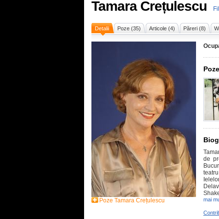
Tamara Crețulescu
Fi
Detalii
Poze (35)
Articole (4)
Păreri (8)
Wi
Ocupa
Poze
Biog
Tamar
de pr
Bucur
teatr
Ielel
Delav
Shakes
mai mu
Poze Tamara Crețulescu
Contri