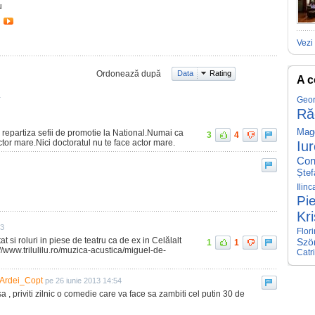
u
Vezi 
Ordonează după
Data
Rating
A c
4
Geor
Ră
Mag
 repartiza sefii de promotie la National.Numai ca
3
4
tor mare.Nici doctoratul nu te face actor mare.
Iu
Con
Ștef
Ilin
Pie
Kr
03
Flor
 si roluri in piese de teatru ca de ex in Celălalt
Szö
1
1
www.trilulilu.ro/muzica-acustica/miguel-de-
Catr
Ardei_Copt
pe 26 iunie 2013 14:54
 , priviti zilnic o comedie care va face sa zambiti cel putin 30 de