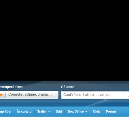
scoperă filme
Căutare
Comedie, acţiune, dramă, ...
mp liber
În curând
Trailer
Ştiri
Box Office
Club
Forum