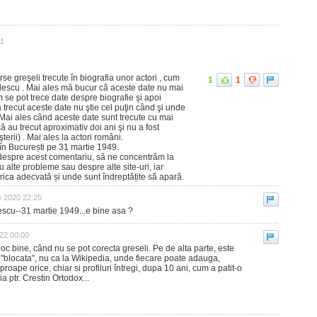
11
e greşeli trecute în biografia unor actori , cum
1
1
lescu . Mai ales mă bucur că aceste date nu mai
m se pot trece date despre biografie şi apoi
trecut aceste date nu ştie cel puţin când şi unde
. Mai ales când aceste date sunt trecute cu mai
că au trecut aproximativ doi ani şi nu a fost
şterii) . Mai ales la actori români.
în București pe 31 martie 1949.
despre acest comentariu, să ne concentrăm la
 alte probleme sau despre alte site-uri, iar
rica adecvată și unde sunt îndreptățite să apară.
e 2020 22:25
escu--31 martie 1949...e bine asa ?
022 00:00
loc bine, când nu se pot corecta greseli. Pe de alta parte, este
t "blocata", nu ca la Wikipedia, unde fiecare poate adauga,
proape orice, chiar si profiluri întregi, dupa 10 ani, cum a patit-o
a ptr. Crestin Ortodox...