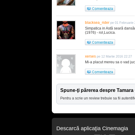
blacksea_rider
pe 01 Februarie
Simpatica in Astă seară dansăm 
(1976) - rol,Lucica.
xerses
pe 12 Martie 2016 22:27
Mi-a placut mereu sa o vad juca
Spune-ţi părerea despre Tamara
Pentru a scrie un review trebuie sa fii autentifi
Descarcă aplicaţia Cinemagia