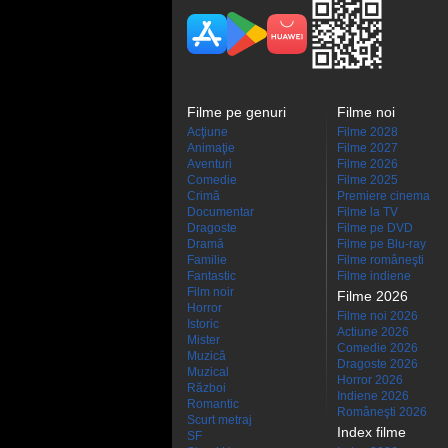
Filme pe genuri
Filme noi
Acţiune
Filme 2028
Animaţie
Filme 2027
Aventuri
Filme 2026
Comedie
Filme 2025
Crimă
Premiere cinema
Documentar
Filme la TV
Dragoste
Filme pe DVD
Dramă
Filme pe Blu-ray
Familie
Filme româneşti
Fantastic
Filme indiene
Film noir
Filme 2026
Horror
Filme noi 2026
Istoric
Actiune 2026
Mister
Comedie 2026
Muzică
Dragoste 2026
Muzical
Horror 2026
Război
Indiene 2026
Romantic
Româneşti 2026
Scurt metraj
Index filme
SF