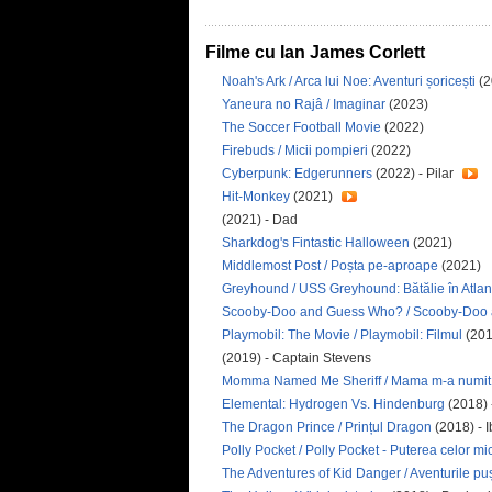
Filme cu Ian James Corlett
Noah's Ark / Arca lui Noe: Aventuri șoricești
(2
Yaneura no Rajâ / Imaginar
(2023)
The Soccer Football Movie
(2022)
Firebuds / Micii pompieri
(2022)
Cyberpunk: Edgerunners
(2022) - Pilar
Hit-Monkey
(2021)
(2021) - Dad
Sharkdog's Fintastic Halloween
(2021)
Middlemost Post / Poșta pe-aproape
(2021)
Greyhound / USS Greyhound: Bătălie în Atlan
Scooby-Doo and Guess Who? / Scooby-Doo
Playmobil: The Movie / Playmobil: Filmul
(201
(2019) - Captain Stevens
Momma Named Me Sheriff / Mama m-a numit 
Elemental: Hydrogen Vs. Hindenburg
(2018) 
The Dragon Prince / Prințul Dragon
(2018) - I
Polly Pocket / Polly Pocket - Puterea celor mic
The Adventures of Kid Danger / Aventurile pușt