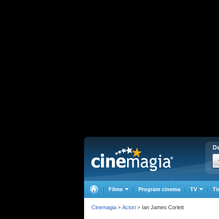
De
Filme
Program cinema
TV
Ti
Cinemagia
Actori
Ian James Corlett
>
>