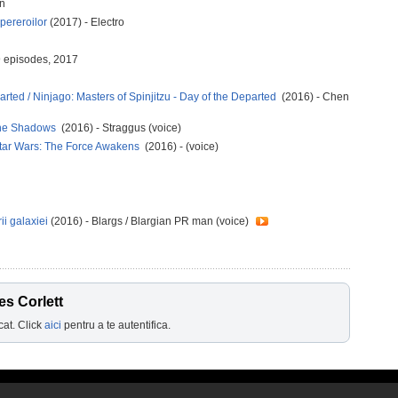
in
pereroilor
(2017) - Electro
9 episodes, 2017
arted / Ninjago: Masters of Spinjitzu - Day of the Departed
(2016) - Chen
o the Shadows
(2016) - Straggus (voice)
Star Wars: The Force Awakens
(2016) - (voice)
ii galaxiei
(2016) - Blargs / Blargian PR man (voice)
es Corlett
cat. Click
aici
pentru a te autentifica.