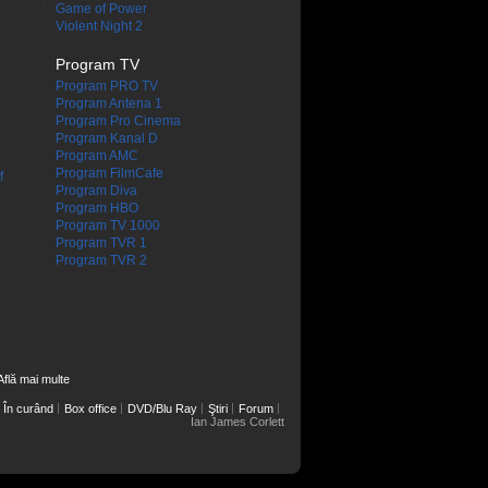
Game of Power
Violent Night 2
Program TV
Program PRO TV
Program Antena 1
Program Pro Cinema
Program Kanal D
Program AMC
Program FilmCafe
f
Program Diva
Program HBO
Program TV 1000
Program TVR 1
Program TVR 2
Află mai multe
În curând
Box office
DVD/Blu Ray
Ştiri
Forum
Ian James Corlett