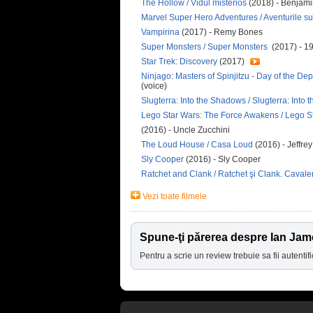
The Hollow / Vidul misterios
(2018) - Benjam
Marvel Super Hero Adventures / Aventurile su
Vampirina
(2017) - Remy Bones
Super Monsters / Super Monsters
(2017) - 1
Star Trek: Discovery
(2017)
Ninjago: Masters of Spinjitzu - Day of the Dep
(voice)
Slugterra: Into the Shadows / Slugterra: Int
Lego Star Wars: The Force Awakens / Lego 
(2016) - Uncle Zucchini
The Loud House / Casa Loud
(2016) - Jeffrey
Sly Cooper
(2016) - Sly Cooper
Ratchet and Clank / Ratchet şi Clank. Cavaler
Vezi toate filmele
Spune-ţi părerea despre Ian Jam
Pentru a scrie un review trebuie sa fii autentifi