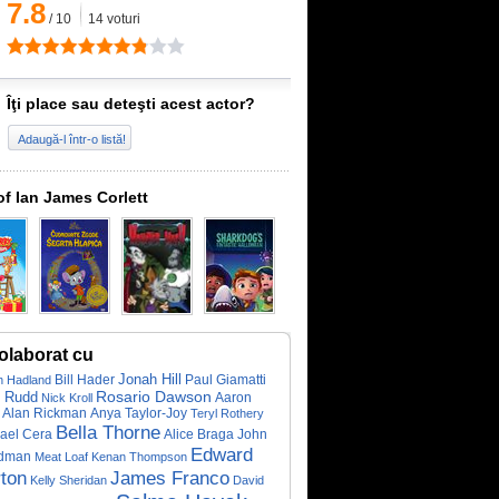
7.8
/
10
14
voturi
Îţi place sau deteşti acest actor?
Adaugă-l într-o listă!
of Ian James Corlett
olaborat cu
Jonah Hill
Paul Giamatti
h Hadland
Bill Hader
Rosario Dawson
l Rudd
Aaron
Nick Kroll
Alan Rickman
Anya Taylor-Joy
Teryl Rothery
Bella Thorne
ael Cera
Alice Braga
John
Edward
dman
Meat Loaf
Kenan Thompson
James Franco
ton
Kelly Sheridan
David