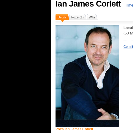
Ian James Corlett
Filme
Detalii
Poze (1)
Wiki
Locul
(63 an
Contri
Poza Ian James Corlett