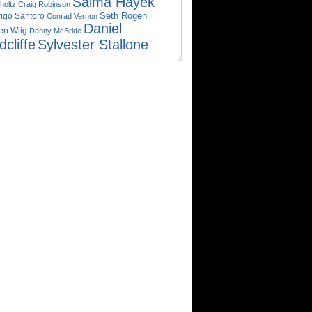
Salma Hayek
holtz
Craig Robinson
Seth Rogen
igo Santoro
Conrad Vernon
Daniel
ten Wiig
Danny McBride
cliffe
Sylvester Stallone