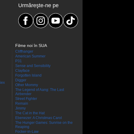
Urmăreşte-ne pe
Filme noi în SUA
Cliffhanger
American Summer
P31
Sense and Sensibility
Clayface
Forgotten Island
Digger
Sex
Other Mommy
The Legend of Aang: The Last
Airbender
Street Fighter
Remain
Jimmy
The Cat in the Hat
Ebenezer: A Christmas Carol
The Hunger Games: Sunrise on the
Reaping
Focker-in-Law