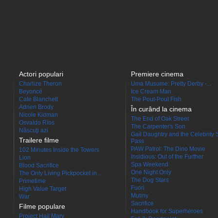
Actori populari
Premiere cinema
Charlize Theron
Uma Musume: Pretty Derby -...
Beyoncé
Ice Cream Man
Cate Blanchett
The Pout-Pout Fish
Adrien Brody
În curând la cinema
Nicole Kidman
The End of Oak Street
Osvaldo Ríos
The Carpenter's Son
Născuţi azi
Gail Daughtry and the Celebrity 
Trailere filme
Pass
PAW Patrol: The Dino Movie
102 Minutes Inside the Towers
Insidious: Out of the Further
Lion
Spa Weekend
Blood Sacrifice
One Night Only
The Only Living Pickpocket in...
The Dog Stars
Primetime
Fuori
High Value Target
Mutiny
War
Sacrifice
Filme populare
Handbook for Superheroes
Project Hail Mary