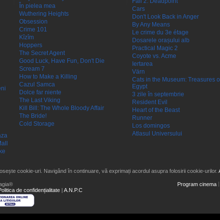
Fall 2: Deadpoint
În pielea mea
Cars
Wuthering Heights
Don't Look Back in Anger
Obsession
By Any Means
Crime 101
Le crime du 3e étage
Kîzîm
Dosarele orașului alb
Hoppers
Practical Magic 2
The Secret Agent
Coyote vs. Acme
Good Luck, Have Fun, Don't Die
Iertarea
Scream 7
Värn
How to Make a Killing
Cats in the Museum: Treasures o
Cazul Samca
Egypt
eni
Dolce far niente
3 zile în septembrie
The Last Viking
Resident Evil
Kill Bill: The Whole Bloody Affair
Heart of the Beast
The Bride!
Runner
Cold Storage
Los domingos
Atlasul Universului
aza
all
ke
losește cookie-uri. Navigând în continuare, vă exprimați acordul asupra folosirii cookie-urilor.
agia®
Program cinema
Politica de confidențialitate
|
A.N.P.C