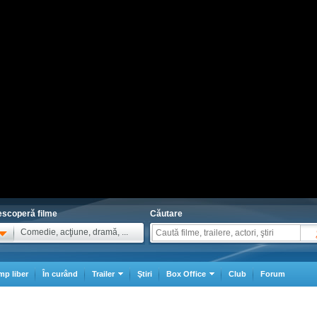
scoperă filme
Căutare
Comedie, acţiune, dramă, ...
mp liber
În curând
Trailer
Ştiri
Box Office
Club
Forum