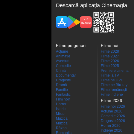
Descarcă aplicaţia Cinemagia
Filme pe genuri
Filme noi
Acţiune
Filme 2028
Animaţie
Filme 2027
Aventuri
Filme 2026
Comedie
Filme 2025
Crimă
Premiere cinema
Documentar
Filme la TV
Dragoste
Filme pe DVD
Dramă
Filme pe Blu-ray
Familie
Filme româneşti
Fantastic
Filme indiene
Film noir
Filme 2026
Horror
Filme noi 2026
Istoric
Actiune 2026
Mister
Comedie 2026
Muzică
Dragoste 2026
Muzical
Horror 2026
Război
Indiene 2026
Romantic