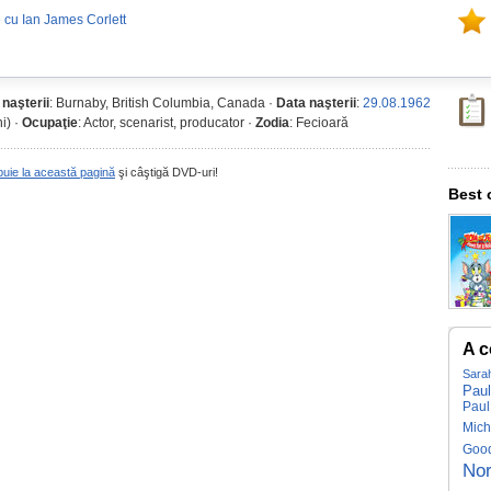
 cu Ian James Corlett
 naşterii
: Burnaby, British Columbia, Canada ·
Data naşterii
:
29.08.1962
i) ·
Ocupaţie
: Actor, scenarist, producator ·
Zodia
: Fecioară
buie la această pagină
şi câştigă DVD-uri!
Best 
A c
Sara
Pau
Paul
Mich
Goo
Nor