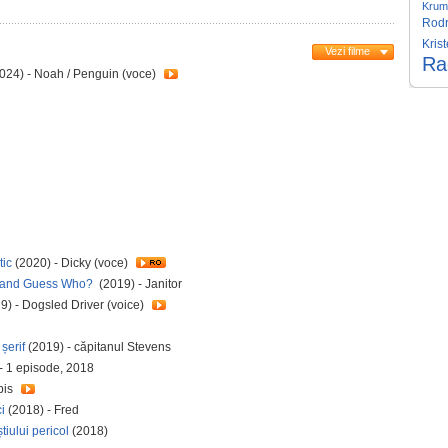
Krum
Rodr
Kris
Vezi filme
Rad
024) - Noah / Penguin (voce)
tic
(2020) - Dicky (voce)
 and Guess Who?
(2019) - Janitor
9) - Dogsled Driver (voice)
șerif
(2019) - căpitanul Stevens
- 1 episode, 2018
bis
i
(2018) - Fred
iului pericol
(2018)