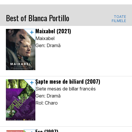
Best of Blanca Portillo
TOATE
FILMELE
Maixabel
(2021)
Maixabel
Gen: Dramă
Șapte mese de biliard
(2007)
Siete mesas de billar francés
Gen: Dramă
Rol: Charo
Eso
(1997)