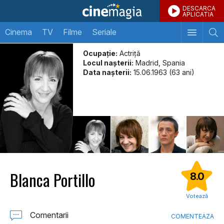
DESCARCA
APLICATIA
Cinema
TV
Filme
Seriale
Ocupație:
Actriţă
Locul naşterii:
Madrid, Spania
Data naşterii:
15.06.1963 (63 ani)
Blanca Portillo
8.0
Votează
Comentarii
COMENTEAZA