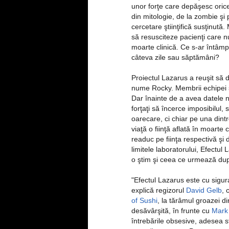
unor forţe care depăşesc orice
din mitologie, de la zombie şi 
cercetare ştiinţifică susţinută
să resusciteze pacienţi care n
moarte clinică. Ce s-ar întâm
câteva zile sau săptămâni?
Proiectul Lazarus a reuşit să d
nume Rocky. Membrii echipei s-
Dar înainte de a avea datele 
forţaţi să încerce imposibilul
oarecare, ci chiar pe una dint
viaţă o fiinţă aflată în moarte
readuc pe fiinţa respectivă şi
limitele laboratorului, Efectu
o ştim şi ceea ce urmează du
"Efectul Lazarus este cu sigu
explică regizorul
David Gelb
, 
of Sushi
, la tărâmul groazei d
desăvârşită, în frunte cu
Mark
întrebările obsesive, adesea s