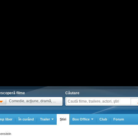
scoperă filme
Căutare
Comedie, acţiune, dramă, ...
mp liber
În curând
Trailer
Ştiri
Box Office
Club
Forum
kenstein