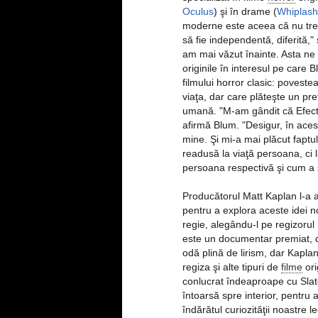
Oculus
) şi în drame (
Whiplash
moderne este aceea că nu treb
să fie independentă, diferită,"
am mai văzut înainte. Asta ne 
originile în interesul pe care
filmului horror clasic: povest
viaţa, dar care plăteşte un pre
umană. "M-am gândit că Efectu
afirmă Blum. "Desigur, în aces
mine. Şi mi-a mai plăcut faptu
readusă la viaţă persoana, ci l
persoana respectivă şi cum a 
Producătorul Matt Kaplan l-a 
pentru a explora aceste idei 
regie, alegându-l pe regizorul
este un documentar premiat, 
odă plină de lirism, dar Kapla
regiza şi alte tipuri de
filme
ori
conlucrat îndeaproape cu Slate
întoarsă spre interior, pentru 
îndărătul curiozităţii noastre 