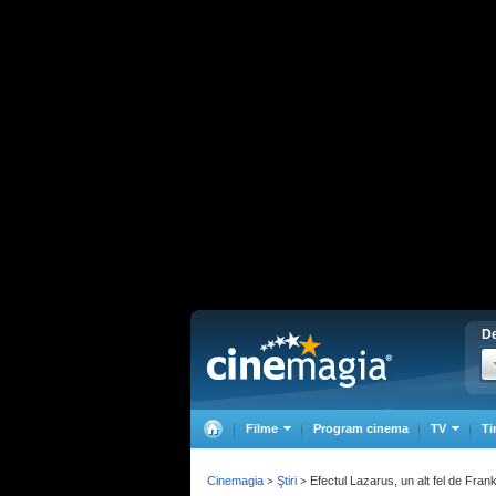
De
Filme
Program cinema
TV
Ti
Cinemagia
Ştiri
Efectul Lazarus, un alt fel de Fran
>
>