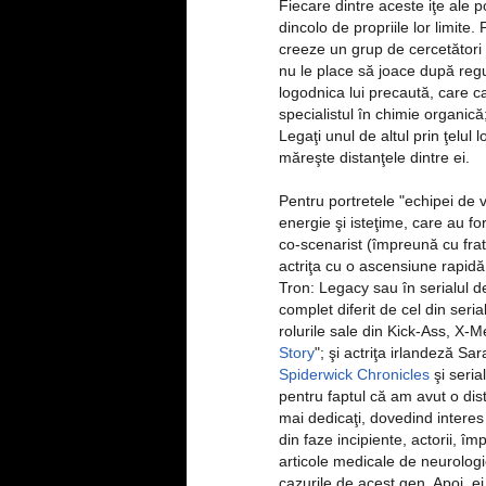
Fiecare dintre aceste iţe ale 
dincolo de propriile lor limit
creeze un grup de cercetători 
nu le place să joace după regul
logodnica lui precaută, care cad
specialistul în chimie organic
Legaţi unul de altul prin ţelul lo
măreşte distanţele dintre ei.
Pentru portretele "echipei de vis
energie şi isteţime, care au f
co-scenarist (împreună cu frat
actriţa cu o ascensiune rapidă
Tron: Legacy sau în serialul d
complet diferit de cel din seri
rolurile sale din Kick-Ass, X-
Story
"; şi actriţa irlandeză S
Spiderwick Chronicles
şi seri
pentru faptul că am avut o distr
mai dedicaţi, dovedind interes p
din faze incipiente, actorii, îm
articole medicale de neurologi
cazurile de acest gen. Apoi, e