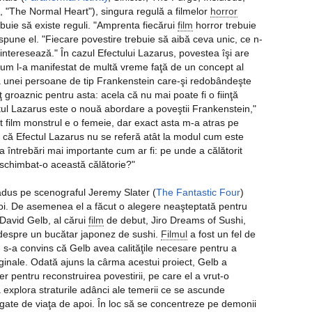
, "The Normal Heart"), singura regulă a filmelor
horror
uie să existe reguli. "Amprenta fiecărui
film
horror trebuie
 spune el. "Fiecare povestire trebuie să aibă ceva unic, ce n-
interesează." În cazul Efectului Lazarus, povestea îşi are
 Blum l-a manifestat de multă vreme faţă de un concept al
ea unei persoane de tip Frankenstein care-şi redobândeşte
ţ groaznic pentru asta: acela că nu mai poate fi o fiinţă
l Lazarus este o nouă abordare a poveştii Frankenstein,"
t film monstrul e o femeie, dar exact asta m-a atras pe
l că Efectul Lazarus nu se referă atât la modul cum este
a întrebări mai importante cum ar fi: pe unde a călătorit
schimbat-o această călătorie?"
adus pe scenograful Jeremy Slater (
The Fantastic Four
)
noi. De asemenea el a făcut o alegere neaşteptată pentru
 David Gelb, al cărui
film
de debut, Jiro Dreams of Sushi,
despre un bucătar japonez de sushi.
Filmul
a fost un fel de
n s-a convins că Gelb avea calităţile necesare pentru a
ginale. Odată ajuns la cârma acestui proiect, Gelb a
r pentru reconstruirea povestirii, pe care el a vrut-o
a explora straturile adânci ale temerii ce se ascunde
legate de viaţa de apoi. În loc să se concentreze pe demonii