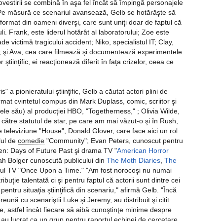
povestirii se combină în aşa fel încât să împingă personajele
e. Pe măsură ce scenariul avansează, Gelb se hotărăşte să
format din oameni diverşi, care sunt uniţi doar de faptul că
i. Frank, este liderul hotărât al laboratorului; Zoe este
e victimă tragicului accident; Niko, specialistul IT; Clay,
ă; şi Ava, cea care filmează şi documentează experimentele.
r ştiinţific, ei reacţionează diferit în faţa crizelor, ceea ce
" a pionieratului ştiinţific, Gelb a căutat actori plini de
ormat cvintetul compus din Mark Duplass, comic, scriitor şi
ele său) al producţiei HBO, "Togetherness," ; Olivia Wilde,
 către statutul de star, pe care am mai văzut-o şi în Rush,
e televiziune "House"; Donald Glover, care face aici un rol
alul de
comedie
"Community"; Evan Peters, cunoscut pentru
Men: Days of Future Past şi drama TV "
American Horror
arah Bolger cunoscută publicului din
The Moth Diaries
,
The
alul TV "Once Upon a Time." "Am fost norocoşi nu numai
ibuţie talentată ci şi pentru faptul că actorii sunt dintre cei
entru situaţia ştiinţifică din scenariu," afirmă Gelb. "Încă
preună cu scenariştii Luke şi Jeremy, au distribuit şi citit
e, astfel încât fiecare să aibă cunoştinţe minime despre
i au lucrat ca un grup pentru raportul echipei de cercetare.