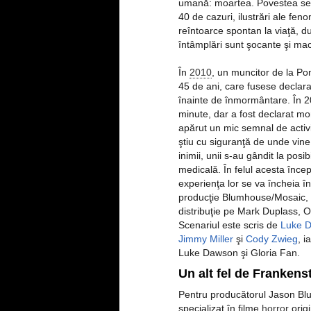
umană: moartea. Povestea se c
40 de cazuri, ilustrări ale feno
reîntoarce spontan la viaţă, d
întâmplări sunt şocante şi ma
În
2010
, un muncitor de la P
45 de ani, care fusese declar
înainte de înmormântare. În 20
minute, dar a fost declarat mor
apărut un mic semnal de activit
ştiu cu siguranţă de unde vine
inimii, unii s-au gândit la posi
medicală. În felul acesta încep
experienţa lor se va încheia în
producţie Blumhouse/Mosaic, E
distribuţie pe Mark Duplass, O
Scenariul este scris de
Luke 
Jimmy Miller
şi
Cody Zwieg
, i
Luke Dawson şi Gloria Fan.
Un alt fel de Frankens
Pentru producătorul Jason Bl
specializat în filme
horror
origi