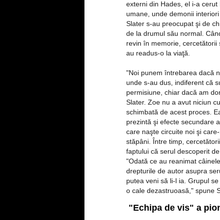
externi din Hades, el i-a cerut
umane, unde demonii interiori a
Slater s-au preocupat şi de ch
de la drumul său normal. Când 
revin în memorie, cercetătorii
au readus-o la viaţă.
"Noi punem întrebarea dacă n
unde s-au dus, indiferent că su
permisiune, chiar dacă am dori
Slater. Zoe nu a avut niciun c
schimbată de acest proces. Ea
prezintă şi efecte secundare al
care naşte circuite noi şi care-
stăpâni. Între timp, cercetători
faptului că serul descoperit de
"Odată ce au reanimat câinele,
drepturile de autor asupra ser
putea veni să li-l ia. Grupul s
o cale dezastruoasă," spune S
"Echipa de vis" a pioni