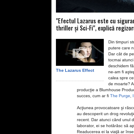
"Efectul Lazarus este cu sigura
thriller şi Sci-Fi", explică regizo
Din timpuri s
putere care n
Dar cât de per
tocmai atunci
deschidem făr
The Lazarus Effect
ne-am fi aştep
calea spre cel
de moarte? Ac
producţie a Blumhouse Produ
succes, cum ar fi
The Purge
,
Acţiunea provocatoare şi răsc
au descoperit un drog revoluţio
recent. Dar atunci când unul 
laborator, ei se hotărăsc să ap
Readucerea ei la viaţă ar îns