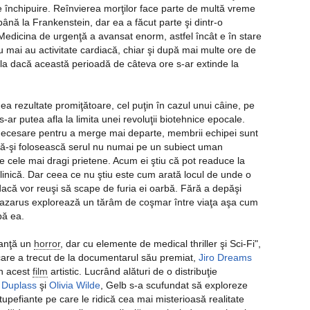
 închipuire. Reînvierea morţilor face parte de multă vreme
până la Frankenstein, dar ea a făcut parte şi dintr-o
. Medicina de urgenţă a avansat enorm, astfel încât e în stare
u mai au activitate cardiacă, chiar şi după mai multe ore de
pla dacă această perioadă de câteva ore s-ar extinde la
ea rezultate promiţătoare, cel puţin în cazul unui câine, pe
ar putea afla la limita unei revoluţii biotehnice epocale.
necesare pentru a merge mai departe, membrii echipei sunt
, să-şi folosească serul nu numai pe un subiect uman
re cele mai dragi prietene. Acum ei ştiu că pot readuce la
 clinică. Dar ceea ce nu ştiu este cum arată locul de unde o
 dacă vor reuşi să scape de furia ei oarbă. Fără a depăşi
l Lazarus explorează un tărâm de coşmar între viaţa aşa cum
pă ea.
ranţă un
horror
, dar cu elemente de medical thriller şi Sci-Fi",
care a trecut de la documentarul său premiat,
Jiro Dreams
in acest
film
artistic. Lucrând alături de o distribuţie
 Duplass
şi
Olivia Wilde
, Gelb s-a scufundat să exploreze
tupefiante pe care le ridică cea mai misterioasă realitate