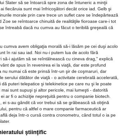
 lui Slater să se întoarcă spre zona de întuneric a minţii
i fiecăruia sunt mai înfricoşători decât orice iad. Gelb şi
inurile morale prin care trece un suflet care se îndepărtează
Zoe se reîntoarce chinuită de realităţile fioroase care-i tot
 se întreabă dacă nu cumva au făcut o teribilă greşeală că
u cumva avem obligaţia morală să-i lăsăm pe cei duşi acolo
nt în rai sau iad. Noi nu-i putem lua de acolo fără
 să-i ajutăm să se reîntâlnească cu cineva drag," explică
uvânt de spus în revenirea ei la viaţă, dar este profund
 nu numai că este prinsă într-un şir de coşmaruri, dar
e serului dătător de viaţă - o activitate cerebrală accelerată,
i dă puteri telepatice şi telekinetice pe care nu şi le poate
i mai sunt supuşi şi altor pericole, mai lumeşti - datorită
 ei ar fi o achiziţie nepreţuită pentru o companie biotech.
 ei s-au gândit că vor trebui să se grăbească să obţină
ului, pentru că altfel o mare companie farmaceutică ar
e află deja într-o cursă contra cronometru, când totul o ia pe
later.
eratului ştiinţific