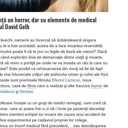
nţă un horror, dar cu elemente de medical
rul David Gelb
trăvechi, oamenii au încercat să dobândească singura
u le-a fost acordată: aceea de a face moartea reversibilă.
iculos poate fi să te joci cu legile de bază ale naturii? Dacă
 când explorăm linia de demarcaţie dintre viaţă şi moarte,
ă să vrem o portiţă pe unde ne va invada un rău la care nu
tat? Este posibil ca reîntoarcerea din morţi să fie de fapt
e mai întunecate colţuri ale psihicului uman şi culmi ale fricii
este sunt premisele filmului
Efectul Lazarus
, noua
ctions, casa de
filme
care a realizat şi alte francize
horror
de
Insidious
şi
Sinister
.
olitoare începe cu un grup de medici renegaţi, care cred că
nar, care ar putea într-o zi să-i învie pe pacienţii decedaţi
dintre membrii echipei lor moare din cauza unui accident de
lice experimentul pe cadavrul propriei lor colege.
emna un triumf medical fără precedent, ...sau descătuşarea