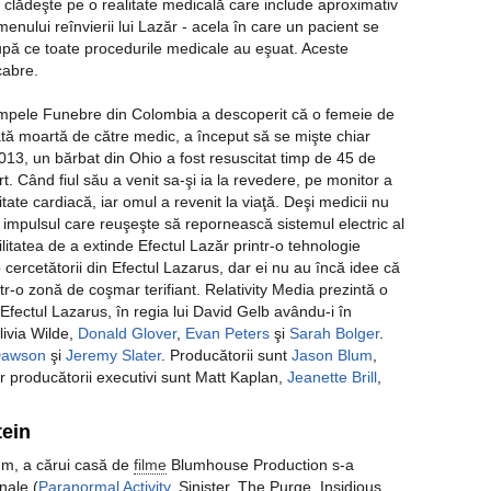
lădeşte pe o realitate medicală care include aproximativ
menului reînvierii lui Lazăr - acela în care un pacient se
upă ce toate procedurile medicale au eşuat. Aceste
cabre.
ompele Funebre din Colombia a descoperit că o femeie de
ată moartă de către medic, a început să se mişte chiar
13, un bărbat din Ohio a fost resuscitat timp de 45 de
t. Când fiul său a venit sa-şi ia la revedere, pe monitor a
ate cardiacă, iar omul a revenit la viaţă. Deşi medicii nu
 impulsul care reuşeşte să repornească sistemul electric al
bilitatea de a extinde Efectul Lazăr printr-o tehnologie
 cercetătorii din Efectul Lazarus, dar ei nu au încă idee că
tr-o zonă de coşmar terifiant. Relativity Media prezintă o
fectul Lazarus, în regia lui David Gelb avându-i în
livia Wilde,
Donald Glover
,
Evan Peters
şi
Sarah Bolger
.
Dawson
şi
Jeremy Slater
. Producătorii sunt
Jason Blum
,
ar producătorii executivi sunt Matt Kaplan,
Jeanette Brill
,
tein
um, a cărui casă de
filme
Blumhouse Production s-a
nale (
Paranormal Activity
, Sinister, The Purge, Insidious,