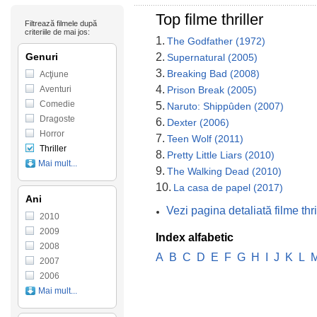
Top filme thriller
Filtrează filmele după
criteriile de mai jos:
1.
The Godfather (1972)
Genuri
2.
Supernatural (2005)
3.
Breaking Bad (2008)
Acţiune
4.
Aventuri
Prison Break (2005)
Comedie
5.
Naruto: Shippûden (2007)
Dragoste
6.
Dexter (2006)
Horror
7.
Teen Wolf (2011)
Thriller
8.
Pretty Little Liars (2010)
Mai mult...
9.
The Walking Dead (2010)
10.
La casa de papel (2017)
Ani
Vezi pagina detaliată filme thri
2010
2009
Index alfabetic
2008
A
B
C
D
E
F
G
H
I
J
K
L
2007
2006
Mai mult...