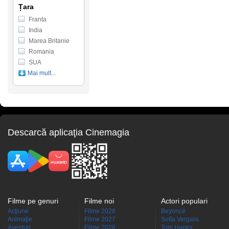
Țara
Franta
India
Marea Britanie
Romania
SUA
Mai mult...
Descarcă aplicaţia Cinemagia
Filme pe genuri
Filme noi
Actori populari
Acţiune
Filme 2028
Beyoncé
Animaţie
Filme 2027
Sofía Vergara
Aventuri
Filme 2026
Tom Hanks