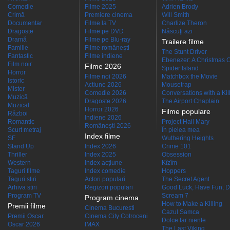
Comedie
Filme 2025
Adrien Brody
Crimă
Premiere cinema
Will Smith
Documentar
Filme la TV
Charlize Theron
Dragoste
Filme pe DVD
Născuţi azi
Dramă
Filme pe Blu-ray
Trailere filme
Familie
Filme româneşti
The Stunt Driver
Fantastic
Filme indiene
Ebenezer: A Christmas C
Film noir
Filme 2026
Spider Island
Horror
Filme noi 2026
Matchbox the Movie
Istoric
Actiune 2026
Mousetrap
Mister
Comedie 2026
Conversations with a Kille
Muzică
Dragoste 2026
The Airport Chaplain
Muzical
Horror 2026
Filme populare
Război
Indiene 2026
Romantic
Project Hail Mary
Româneşti 2026
Scurt metraj
În pielea mea
Index filme
SF
Wuthering Heights
Stand Up
Index 2026
Crime 101
Thriller
Index 2025
Obsession
Western
Index acţiune
Kîzîm
Taguri filme
Index comedie
Hoppers
Taguri stiri
Actori populari
The Secret Agent
Arhiva stiri
Regizori populari
Good Luck, Have Fun, D
Program TV
Scream 7
Program cinema
How to Make a Killing
Premii filme
Cinema Bucuresti
Cazul Samca
Premii Oscar
Cinema City Cotroceni
Dolce far niente
Oscar 2026
IMAX
The Last Viking