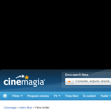
Descoperă filme
Comedie, acţiune, dramă, .
Filme
Program cinema
TV
Timp liber
În curând
Trailer
Cinemagia
Index filme
Filme thriller
>
>