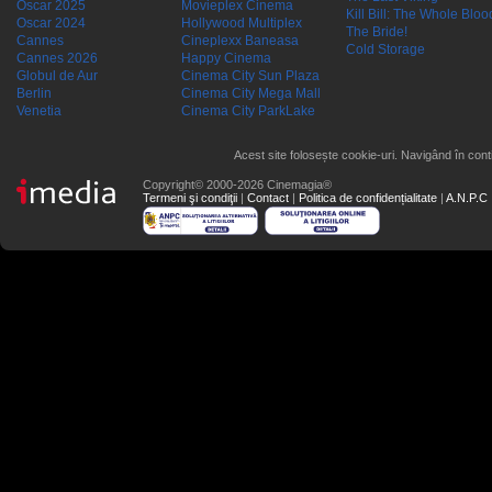
Oscar 2025
Movieplex Cinema
Kill Bill: The Whole Blood
Oscar 2024
Hollywood Multiplex
The Bride!
Cannes
Cineplexx Baneasa
Cold Storage
Cannes 2026
Happy Cinema
Globul de Aur
Cinema City Sun Plaza
Berlin
Cinema City Mega Mall
Venetia
Cinema City ParkLake
Acest site folosește cookie-uri. Navigând în conti
Copyright© 2000-2026 Cinemagia®
Termeni şi condiţii
|
Contact
|
Politica de confidențialitate
|
A.N.P.C