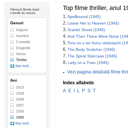
Top filme thriller, anul 
Filtrează filmele după
criteriile de mai jos:
1.
Spellbound (1945)
Genuri
2.
Leave Her to Heaven (1945)
3.
Scarlet Street (1945)
Acţiune
4.
Aventuri
And Then There Were None (194
Comedie
5.
Tora no o wo fumu otokotachi (1
Dragoste
6.
The Body Snatcher (1945)
Horror
7.
The Spiral Staircase (1945)
Thriller
8.
Lady on a Train (1945)
Mai mult...
Vezi pagina detaliată filme thr
Ani
Index alfabetic
2010
A
E
I
L
P
S
T
2009
2008
2007
2006
1945
Mai mult...