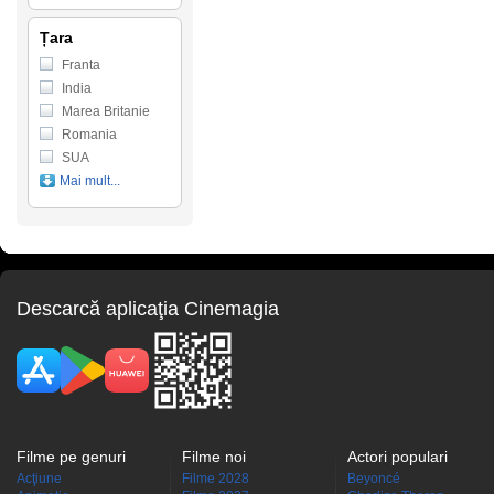
Țara
Franta
India
Marea Britanie
Romania
SUA
Mai mult...
Descarcă aplicaţia Cinemagia
Filme pe genuri
Filme noi
Actori populari
Acţiune
Filme 2028
Beyoncé