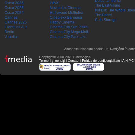
Dolce far niente
Oscar 2026
IMAX
The Last Viking
Oscar 2025
Movieplex Cinema
Kill Bill: The Whole Blood
Oscar 2024
Hollywood Multiplex
The Bride!
Cannes
Cineplexx Baneasa
Cold Storage
Cannes 2026
Happy Cinema
Globul de Aur
Cinema City Sun Plaza
Berlin
Cinema City Mega Mall
Venetia
Cinema City ParkLake
Acest site folosește cookie-uri. Navigând în conti
Copyright© 2000-2026 Cinemagia®
Termeni şi condiţii
|
Contact
|
Politica de confidențialitate
|
A.N.P.C