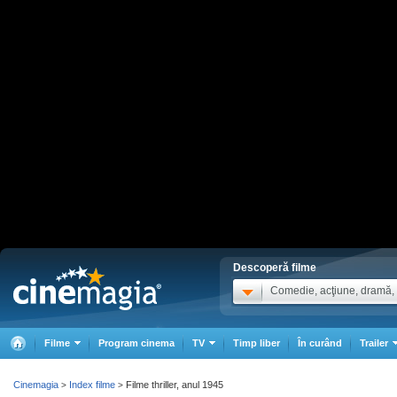
Descoperă filme
Comedie, acţiune, dramă, .
Filme
Program cinema
TV
Timp liber
În curând
Trailer
Cinemagia
Index filme
Filme thriller, anul 1945
>
>