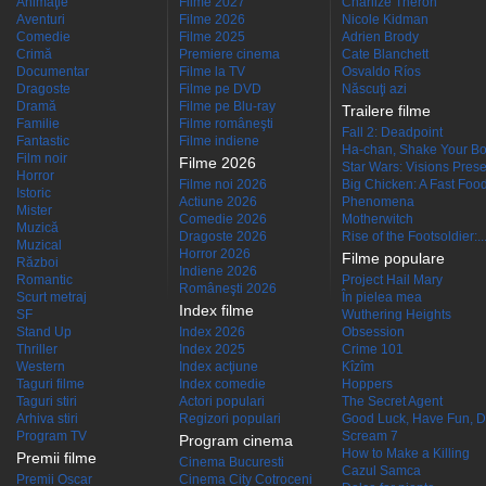
Animaţie
Filme 2027
Charlize Theron
Aventuri
Filme 2026
Nicole Kidman
Comedie
Filme 2025
Adrien Brody
Crimă
Premiere cinema
Cate Blanchett
Documentar
Filme la TV
Osvaldo Ríos
Dragoste
Filme pe DVD
Născuţi azi
Dramă
Filme pe Blu-ray
Trailere filme
Familie
Filme româneşti
Fall 2: Deadpoint
Fantastic
Filme indiene
Ha-chan, Shake Your Bo
Film noir
Filme 2026
Star Wars: Visions Presen
Horror
Filme noi 2026
Big Chicken: A Fast Food
Istoric
Actiune 2026
Phenomena
Mister
Comedie 2026
Motherwitch
Muzică
Dragoste 2026
Rise of the Footsoldier:..
Muzical
Horror 2026
Filme populare
Război
Indiene 2026
Romantic
Project Hail Mary
Româneşti 2026
Scurt metraj
În pielea mea
Index filme
SF
Wuthering Heights
Stand Up
Index 2026
Obsession
Thriller
Index 2025
Crime 101
Western
Index acţiune
Kîzîm
Taguri filme
Index comedie
Hoppers
Taguri stiri
Actori populari
The Secret Agent
Arhiva stiri
Regizori populari
Good Luck, Have Fun, D
Program TV
Scream 7
Program cinema
How to Make a Killing
Premii filme
Cinema Bucuresti
Cazul Samca
Premii Oscar
Cinema City Cotroceni