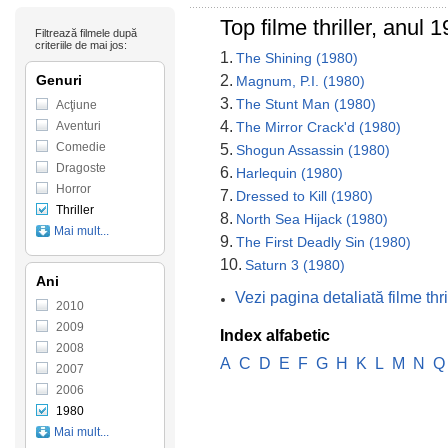
Top filme thriller, anul 
Filtrează filmele după
criteriile de mai jos:
1.
The Shining (1980)
Genuri
2.
Magnum, P.I. (1980)
3.
The Stunt Man (1980)
Acţiune
4.
Aventuri
The Mirror Crack'd (1980)
Comedie
5.
Shogun Assassin (1980)
Dragoste
6.
Harlequin (1980)
Horror
7.
Dressed to Kill (1980)
Thriller
8.
North Sea Hijack (1980)
Mai mult...
9.
The First Deadly Sin (1980)
10.
Saturn 3 (1980)
Ani
Vezi pagina detaliată filme thr
2010
2009
Index alfabetic
2008
A
C
D
E
F
G
H
K
L
M
N
Q
2007
2006
1980
Mai mult...