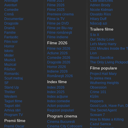
Animaţie
Filme 2027
Cate Blanchett
Aventuri
Filme 2026
Adrien Brody
Comedie
Filme 2025
Nicole Kidman
Crimă
Premiere cinema
Osvaldo Ríos
Documentar
Filme la TV
Hilary Duff
Dragoste
Filme pe DVD
Născuţi azi
Dramă
Filme pe Blu-ray
Trailere filme
Familie
Filme româneşti
S to X
Fantastic
Filme indiene
Our Sticky Love
Film noir
Filme 2026
Let's Marry Harry
Horror
Filme noi 2026
102 Minutes Inside the 
Istoric
Actiune 2026
Lion
Mister
Comedie 2026
Blood Sacrifice
Muzică
Dragoste 2026
The Only Living Pickpocke
Muzical
Horror 2026
Filme populare
Război
Indiene 2026
Romantic
Project Hail Mary
Româneşti 2026
Scurt metraj
În pielea mea
Index filme
SF
Wuthering Heights
Stand Up
Index 2026
Obsession
Thriller
Index 2025
Crime 101
Western
Index acţiune
Kîzîm
Taguri filme
Index comedie
Hoppers
Taguri stiri
Actori populari
Good Luck, Have Fun, D
Arhiva stiri
Regizori populari
The Secret Agent
Program TV
Scream 7
Program cinema
How to Make a Killing
Premii filme
Cinema Bucuresti
Cazul Samca
Premii Oscar
Cinema City Cotroceni