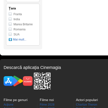
Țara
Franta
India
Marea Britanie
Romania
SUA
Mai mult...
Descarcă aplicaţia Cinemagia
Filme pe genuri
Filme noi
Actori populari
Acţiune
Filme 2028
Charlize Theron