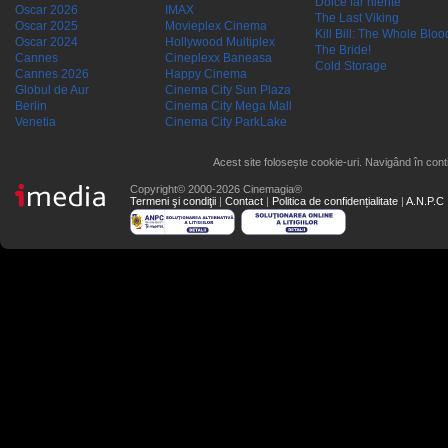
Dolce far niente
Oscar 2026
IMAX
The Last Viking
Oscar 2025
Movieplex Cinema
Kill Bill: The Whole Blood
Oscar 2024
Hollywood Multiplex
The Bride!
Cannes
Cineplexx Baneasa
Cold Storage
Cannes 2026
Happy Cinema
Globul de Aur
Cinema City Sun Plaza
Berlin
Cinema City Mega Mall
Venetia
Cinema City ParkLake
Acest site folosește cookie-uri. Navigând în conti
Copyright© 2000-2026 Cinemagia®
Termeni şi condiţii
|
Contact
|
Politica de confidențialitate
|
A.N.P.C