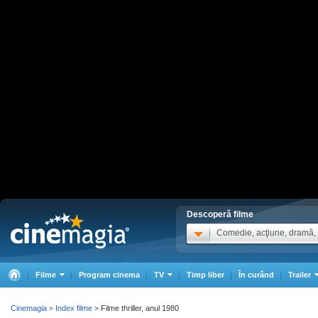
Descoperă filme
Comedie, acţiune, dramă, .
Filme
Program cinema
TV
Timp liber
În curând
Trailer
Cinemagia
Index filme
Filme thriller, anul 1980
>
>