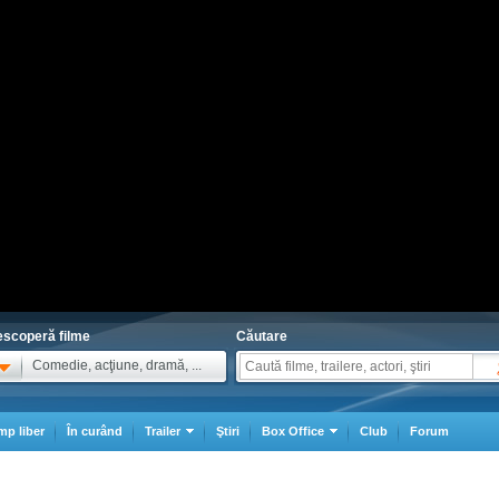
scoperă filme
Căutare
Comedie, acţiune, dramă, ...
mp liber
În curând
Trailer
Ştiri
Box Office
Club
Forum