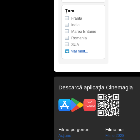
Țara
Franta
India
Marea Britanie
Romania
SUA
Mai mult...
Descarcă aplicaţia Cinemagia
Filme pe genuri
Filme noi
Acţiune
Filme 2028