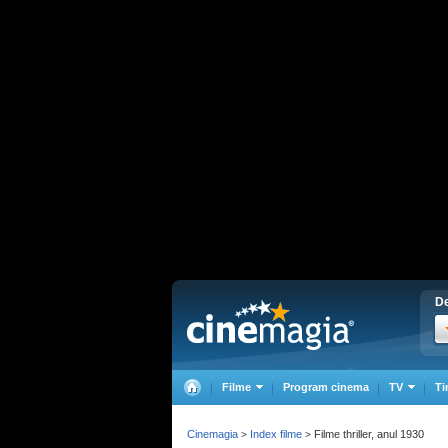
De
Filme
Program cinema
TV
Ti
Cinemagia
Index filme
Filme thriller, anul 1930
>
>