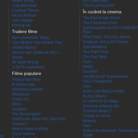
Adrien Brody
Ice Cream Man
Cate Blanchett
The Pout-Pout Fish
Charlize Theron
În curând la cinema
Nicole Kidman
The End of Oak Street
John Wayne
The Carpenter's Son
Născuţi azi
Gail Daughtry and the Celebrity 
Trailere filme
Pass
PAW Patrol: The Dino Movie
Bad Lieutenant: Tokyo
Insidious: Out of the Further
Your Mother Your Mother Your...
Spa Weekend
Violent Night 2
One Night Only
Nelson-san, anata wa hito o...
The Dog Stars
Buddy
Fuori
All Night Wrong
Mutiny
3 zile în septembrie
Sacrifice
Filme populare
Handbook for Superheroes
Project Hail Mary
Fall 2: Deadpoint
În pielea mea
Cars
Wuthering Heights
Don't Look Back in Anger
Obsession
By Any Means
Crime 101
Le crime du 3e étage
Kîzîm
Dosarele orașului alb
Hoppers
Practical Magic 2
The Secret Agent
Coyote vs. Acme
Good Luck, Have Fun, Don't Die
Iertarea
Scream 7
Värn
How to Make a Killing
Cats in the Museum: Treasures o
Cazul Samca
Egypt
eni