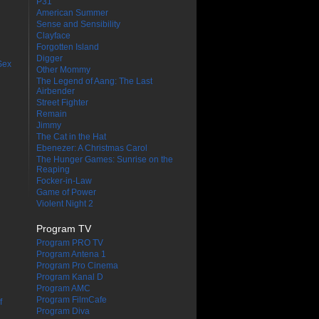
P31
American Summer
Sense and Sensibility
Clayface
Forgotten Island
Digger
Sex
Other Mommy
The Legend of Aang: The Last
Airbender
Street Fighter
Remain
Jimmy
The Cat in the Hat
Ebenezer: A Christmas Carol
The Hunger Games: Sunrise on the
Reaping
Focker-in-Law
Game of Power
Violent Night 2
Program TV
Program PRO TV
Program Antena 1
Program Pro Cinema
Program Kanal D
Program AMC
Program FilmCafe
f
Program Diva