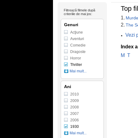
Top fi
Filtrează filmele după
criteriile de mai jos:
1.
Murde
Genuri
2.
The S
Acţiune
Vezi p
Aventuri
Comedie
Index a
Dragoste
M
T
Horror
Thriller
Mai mult...
Ani
2010
2009
2008
2007
2006
1930
Mai mult...