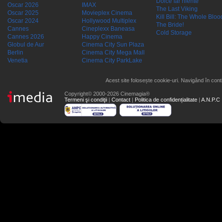
Dolce far niente
Oscar 2026
IMAX
The Last Viking
Oscar 2025
Movieplex Cinema
Kill Bill: The Whole Blood
Oscar 2024
Hollywood Multiplex
The Bride!
Cannes
Cineplexx Baneasa
Cold Storage
Cannes 2026
Happy Cinema
Globul de Aur
Cinema City Sun Plaza
Berlin
Cinema City Mega Mall
Venetia
Cinema City ParkLake
Acest site folosește cookie-uri. Navigând în conti
Copyright© 2000-2026 Cinemagia®
Termeni şi condiţii
|
Contact
|
Politica de confidențialitate
|
A.N.P.C