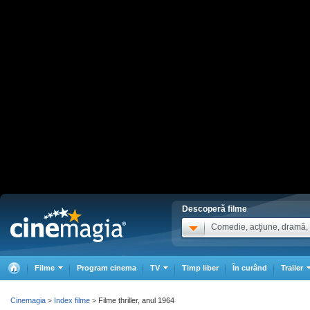
Descoperă filme
Comedie, acţiune, dramă, .
Filme
Program cinema
TV
Timp liber
În curând
Trailer
Cinemagia
Index filme
Filme thriller, anul 1964
>
>