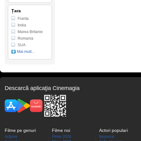
Țara
Franta
India
Marea Britanie
Romania
SUA
Mai mult...
Descarcă aplicaţia Cinemagia
Filme pe genuri
Filme noi
Actori populari
Acţiune
Filme 2028
Beyoncé