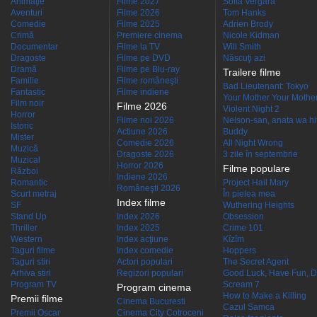
Animaţie
Filme 2027
Sofía Vergara
Aventuri
Filme 2026
Tom Hanks
Comedie
Filme 2025
Adrien Brody
Crimă
Premiere cinema
Nicole Kidman
Documentar
Filme la TV
Will Smith
Dragoste
Filme pe DVD
Născuţi azi
Dramă
Filme pe Blu-ray
Trailere filme
Familie
Filme româneşti
Bad Lieutenant: Tokyo
Fantastic
Filme indiene
Your Mother Your Mother 
Film noir
Filme 2026
Violent Night 2
Horror
Filme noi 2026
Nelson-san, anata wa hit
Istoric
Actiune 2026
Buddy
Mister
Comedie 2026
All Night Wrong
Muzică
Dragoste 2026
3 zile în septembrie
Muzical
Horror 2026
Filme populare
Război
Indiene 2026
Romantic
Project Hail Mary
Româneşti 2026
Scurt metraj
În pielea mea
Index filme
SF
Wuthering Heights
Stand Up
Index 2026
Obsession
Thriller
Index 2025
Crime 101
Western
Index acţiune
Kîzîm
Taguri filme
Index comedie
Hoppers
Taguri stiri
Actori populari
The Secret Agent
Arhiva stiri
Regizori populari
Good Luck, Have Fun, D
Program TV
Scream 7
Program cinema
How to Make a Killing
Premii filme
Cinema Bucuresti
Cazul Samca
Premii Oscar
Cinema City Cotroceni