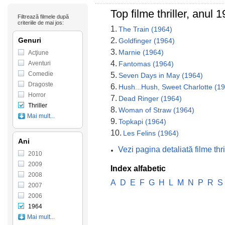
Top filme thriller, anul 
Filtrează filmele după
criteriile de mai jos:
1.
The Train (1964)
Genuri
2.
Goldfinger (1964)
3.
Marnie (1964)
Acţiune
4.
Aventuri
Fantomas (1964)
Comedie
5.
Seven Days in May (1964)
Dragoste
6.
Hush...Hush, Sweet Charlotte (1
Horror
7.
Dead Ringer (1964)
Thriller
8.
Woman of Straw (1964)
Mai mult...
9.
Topkapi (1964)
10.
Les Felins (1964)
Ani
Vezi pagina detaliată filme thr
2010
2009
Index alfabetic
2008
A
D
E
F
G
H
L
M
N
P
R
S
2007
2006
1964
Mai mult...